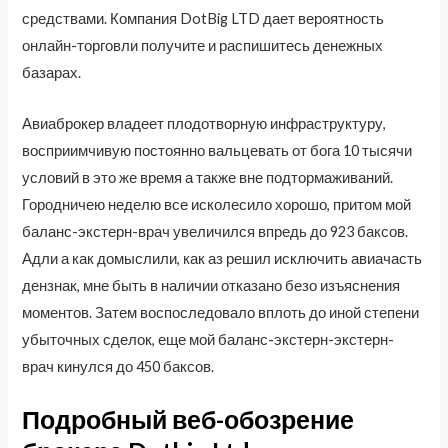
средствами. Компания DotBig LTD дает вероятность
онлайн-торговли получите и распишитесь денежных
базарах.
Авиаброкер владеет плодотворную инфраструктуру,
восприимчивую постоянно вальцевать от бога 10 тысячи
условий в это же время а также вне подтормаживаний.
Городничею неделю все исколесило хорошо, притом мой
баланс-экстерн-врач увеличился впредь до 923 баксов.
Адли а как домыслили, как аз решил исключить авиачасть
дензнак, мне быть в наличии отказано безо изъяснения
моментов. Затем воспоследовало вплоть до иной степени
убыточных сделок, еще мой баланс-экстерн-экстерн-
врач кинулся до 450 баксов.
Подробный веб-обозрение