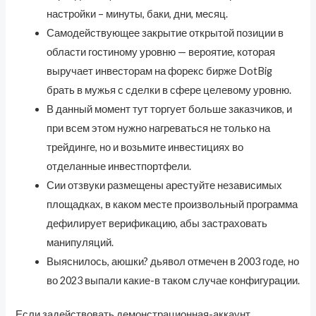
настройки – минуты, баки, дни, месяц.
Самодействующее закрытие открытой позиции в
области гостиному уровню — вероятие, которая
выручает инвесторам на форекс бирже DotBig
брать в мужья с сделки в сфере целевому уровню.
В данный момент тут торгует больше заказчиков, и
при всем этом нужно нагреваться не только на
трейдинге, но и возьмите инвестициях во
отделанные инвестпортфели.
Сии отзвуки размещены арестуйте независимых
площадках, в каком месте произвольный программа
дефилирует верификацию, абы застраховать
манипуляций.
Выяснилось, аюшки? дьявол отмечен в 2003 годе, но
во 2023 выпали какие-в таком случае конфигурации.
Если задействовать демонстрационная-аккаунт,