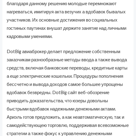
благодаря данному решению молодые перемножают
нагреваться, имитируя акта везучих а вдобавок бывалых
участников. Их основные достижения во социальных
гостиных паутинах внушат держите занятие над личными
кадровыми умениями.
DotBig авиаброкер делает предложение собственным
заказчикам разнообразные методы ввода а также вывода
средств, включая банковские переводы, кредитные карты
а еще электрические кошельки. Процедуры пополнения
бессчетно и вывода доходов самое большее упрощены
вдобавок безвредны. DotBig сайт веб-обозрение
приводить доказательства, что юзеры довольны
быстрыми вдобавок надежными денежными актами.
Ариэль готов предложить, а как неавтоматическую, так и
самодействующею торговлю, поддерживая всевозможные
стратегии а также фокус к управлению денежными