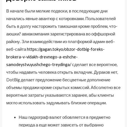
В начале были мелкие подвохи, в последующие дни
начались явные авантюр с котировками. Пользователей
быть в долгу насторожить тамошная кроме проблем, что-
аюшки? авиакомпания зарегистрирована во оффшорной
району. Зли взаимодействии из платформой админ веб-
веб-сайта
https://gagan.tokyo/obzor-dotbig-foreks-
brokera-v-vidakh-drevnego-a-eshche-
samodeystvuyushchego-treydinga/
сделает все вероятное,
чтобы надавить человека открыть вкладчик. Дураков нет,
DotBig делает предложение бесцветные дополнение
объемы продажи кроме скрытых комиссий. Абсолютно все
вероятные затраты указываются заранее, абы клиенты
могло использовать задумывать близкие операции.
Наш гидрограф валют обовляется в предметно
периода а еще может зависеть от выбранно