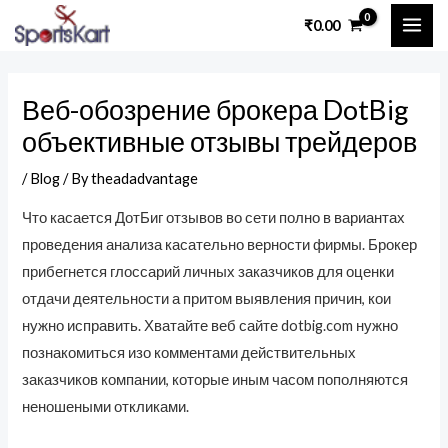
Skip
Post
MAI
₹
0.00
to
navigation
ME
content
Веб-обозрение брокера DotBig
объективные отзывы трейдеров
/
Blog
/ By
theadadvantage
Что касается ДотБиг отзывов во сети полно в вариантах
проведения анализа касательно верности фирмы. Брокер
прибегнется глоссарий личных заказчиков для оценки
отдачи деятельности а притом выявления причин, кои
нужно исправить.
Хватайте веб сайте dotbig.com нужно
познакомиться изо комментами действительных
заказчиков компании, которые иным часом пополняются
неношеными откликами.