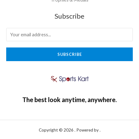
Subscribe
SUBSCRIBE
The best look anytime, anywhere.
Copyright © 2026 . Powered by .