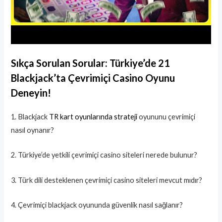
Sıkça Sorulan Sorular: Türkiye’de 21
Blackjack’ta Çevrimiçi Casino Oyunu
Deneyin!
1. Blackjack
TR kart oyunlarında strateji
oyununu çevrimiçi
nasıl oynanır?
2. Türkiye’de yetkili çevrimiçi casino siteleri nerede bulunur?
3. Türk dili desteklenen çevrimiçi casino siteleri mevcut mıdır?
4. Çevrimiçi blackjack oyununda güvenlik nasıl sağlanır?