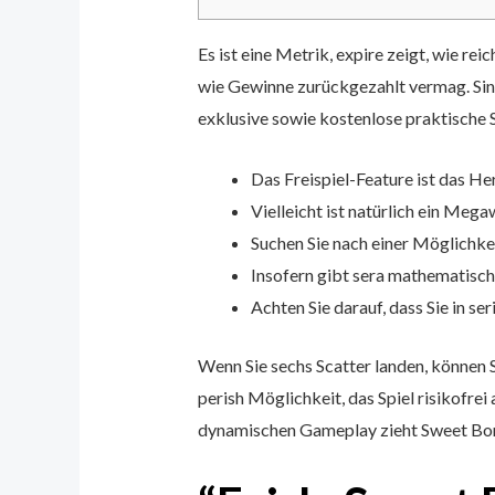
Es ist eine Metrik, expire zeigt, wie rei
wie Gewinne zurückgezahlt vermag. Sind
exklusive sowie kostenlose praktische 
Das Freispiel-Feature ist das He
Vielleicht ist natürlich ein Meg
Suchen Sie nach einer Möglichkei
Insofern gibt sera mathematisch 
Achten Sie darauf, dass Sie in se
Wenn Sie sechs Scatter landen, können 
perish Möglichkeit, das Spiel risikofre
dynamischen Gameplay zieht Sweet Bona