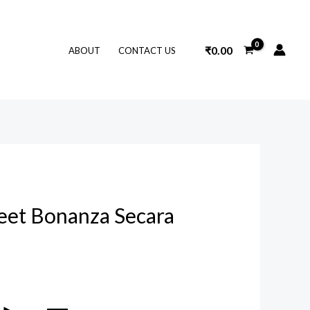
₹
0.00
ABOUT
CONTACT US
eet Bonanza Secara