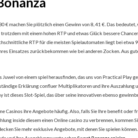
 Bonanza
0 € machen Sie plötzlich einen Gewinn von 8, 41 €. Das bedeutet, 
e trotzdem mit einem hohen RTP und etwas Glück bessere Chancen
hschnittliche RTP für die meisten Spielautomaten liegt bei etwa 9
Ihres Einsatzes zurückbekommen wie bei anderen Zocken. Aus gute
s Juwel von einem spiel herausfinden, das uns von Practical Play g
lständige Erklärung confluer Multiplikatoren und ihre Auszahlung u
 ist dieses Slot-Spiel, das über seine innovativen ebenso gewinn
ne Casinos ihre Angebote häufig. Also, falls Sie Ihre benefit oder
zahlung inside diesem einen Online casino zu verbrennen, kommen S
ecken Sie mehr exklusive Angebote, mit denen Sie spielen können.
nde und ihre Auszahlungswerte sehen
Sweet Bonanza spielen
.