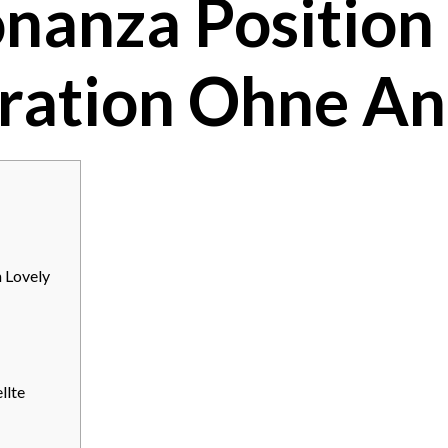
nanza Position
ration Ohne A
m Lovely
llte