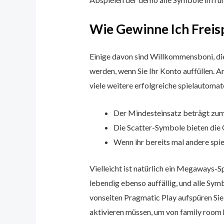
Wie Gewinne Ich Freisp
Einige davon sind Willkommensboni, die
werden, wenn Sie Ihr Konto auffüllen. A
viele weitere erfolgreiche spielautoma
Der Mindesteinsatz beträgt zum 
Die Scatter-Symbole bieten die
Wenn ihr bereits mal andere spie
Vielleicht ist natürlich ein Megaways-Sp
lebendig ebenso auffällig, und alle Sym
vonseiten Pragmatic Play aufspüren Sie
aktivieren müssen, um von family room h