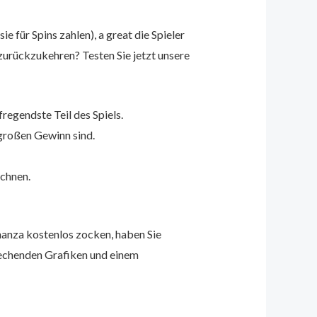
e für Spins zahlen), a great die Spieler
zurückzukehren? Testen Sie jetzt unsere
regendste Teil des Spiels.
 großen Gewinn sind.
echnen.
nanza kostenlos zocken, haben Sie
prechenden Grafiken und einem