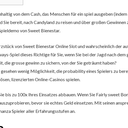
chhaltig von dem Cash, das Menschen für ein spiel ausgeben (indem si
 Sie bereit, nach Candyland zu reisen und über großen Gewinnen 
Spieldemo von Sweet Bienestar.
rzstück von Sweet Bienestar Online Slot und wahrscheinlich der auf
aways-Spiel dieses Richtige für Sie, wenn Sie bei der Jagd nach dem
t, die grosse gewinn zu sichern, von der Sie geträumt haben?
gesehen wenig Möglichkeit, die probability eines Spielers zu ber
riösen, lizenzierten Online-Casinos spielen.
Sie bis zu 100x Ihres Einsatzes abbauen. Wenn Sie Fairly sweet Bo
i auszuprobieren, bevor sie echtes Geld einsetzen. Mit seinen ans
nza Spieler aller Erfahrungsstufen an.