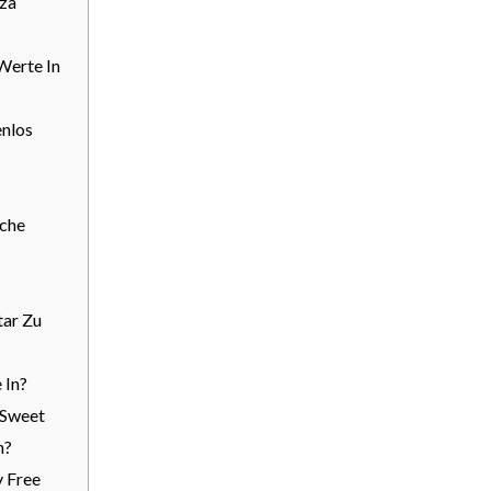
nza
erte In
nlos
iche
tar Zu
 In?
 Sweet
n?
y Free