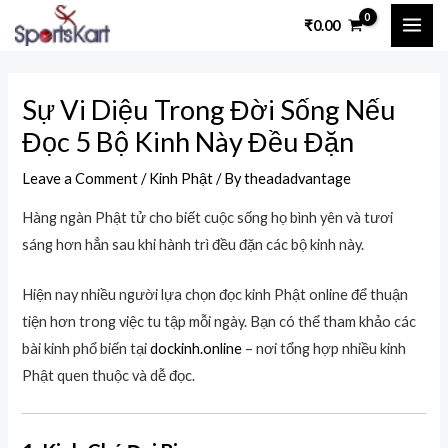
Skip
Post
MAI
₹
0.00
to
navigation
ME
content
Sự Vi Diệu Trong Đời Sống Nếu
Đọc 5 Bộ Kinh Này Đều Đặn
Leave a Comment
/
Kinh Phật
/ By
theadadvantage
Hàng ngàn Phật tử cho biết cuộc sống họ bình yên và tươi
sáng hơn hẳn sau khi hành trì đều đặn các bộ kinh này.
Hiện nay nhiều người lựa chọn đọc kinh Phật online để thuận
tiện hơn trong việc tu tập mỗi ngày. Bạn có thể tham khảo các
bài kinh phổ biến tại
dockinh.online
– nơi tổng hợp nhiều kinh
Phật quen thuộc và dễ đọc.