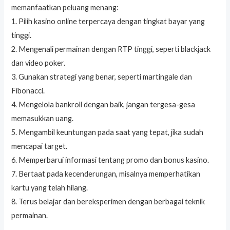
memanfaatkan peluang menang:
1. Pilih kasino online terpercaya dengan tingkat bayar yang
tinggi.
2. Mengenali permainan dengan RTP tinggi, seperti blackjack
dan video poker.
3. Gunakan strategi yang benar, seperti martingale dan
Fibonacci.
4. Mengelola bankroll dengan baik, jangan tergesa-gesa
memasukkan uang.
5. Mengambil keuntungan pada saat yang tepat, jika sudah
mencapai target.
6. Memperbarui informasi tentang promo dan bonus kasino.
7. Bertaat pada kecenderungan, misalnya memperhatikan
kartu yang telah hilang.
8. Terus belajar dan bereksperimen dengan berbagai teknik
permainan.