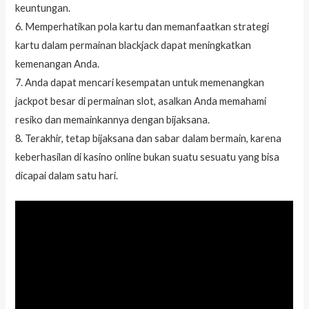
keuntungan.
6. Memperhatikan pola kartu dan memanfaatkan strategi
kartu dalam permainan blackjack dapat meningkatkan
kemenangan Anda.
7. Anda dapat mencari kesempatan untuk memenangkan
jackpot besar di permainan slot, asalkan Anda memahami
resiko dan memainkannya dengan bijaksana.
8. Terakhir, tetap bijaksana dan sabar dalam bermain, karena
keberhasilan di kasino online bukan suatu sesuatu yang bisa
dicapai dalam satu hari.