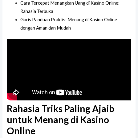
Cara Tercepat Menangkan Uang di Kasino Online:
Rahasia Terbuka
Garis Panduan Praktis: Menang di Kasino Online
dengan Aman dan Mudah
Rahasia Triks Paling Ajaib
untuk Menang di Kasino
Online