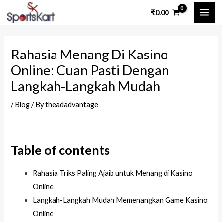
Skip
Post
MAI
₹
0.00
to
navigation
ME
content
Rahasia Menang Di Kasino
Online: Cuan Pasti Dengan
Langkah-Langkah Mudah
/
Blog
/ By
theadadvantage
Table of contents
Rahasia Triks Paling Ajaib untuk Menang di Kasino
Online
Langkah-Langkah Mudah Memenangkan Game Kasino
Online