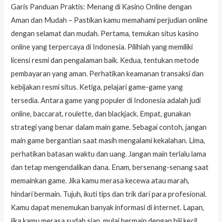
Garis Panduan Praktis: Menang di Kasino Online dengan
Aman dan Mudah – Pastikan kamu memahami perjudian online
dengan selamat dan mudah. Pertama, temukan situs kasino
online yang terpercaya di Indonesia. Pilihlah yang memiliki
licensi resmi dan pengalaman baik. Kedua, tentukan metode
pembayaran yang aman. Perhatikan keamanan transaksi dan
kebijakan resmi situs. Ketiga, pelajari game-game yang
tersedia. Antara game yang populer di Indonesia adalah judi
online, baccarat, roulette, dan blackjack. Empat, gunakan
strategi yang benar dalam main game. Sebagai contoh, jangan
main game bergantian saat masih mengalami kekalahan. Lima,
perhatikan batasan waktu dan uang. Jangan main terlalu lama
dan tetap mengendalikan dana. Enam, bersenang-senang saat
memainkan game. Jika kamu merasa kecewa atau marah,
hindari bermain. Tujuh, ikuti tips dan trik dari para profesional.
Kamu dapat menemukan banyak informasi di internet. Lapan,
jika kamu merasa sudah siap, mulai bermain dengan biji kecil.