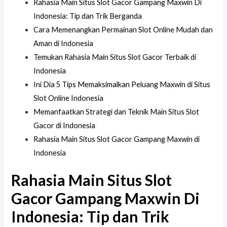
Rahasia Main Situs Slot Gacor Gampang Maxwin Di
Indonesia: Tip dan Trik Berganda
Cara Memenangkan Permainan Slot Online Mudah dan
Aman di Indonesia
Temukan Rahasia Main Situs Slot Gacor Terbaik di
Indonesia
Ini Dia 5 Tips Memaksimalkan Peluang Maxwin di Situs
Slot Online Indonesia
Memanfaatkan Strategi dan Teknik Main Situs Slot
Gacor di Indonesia
Rahasia Main Situs Slot Gacor Gampang Maxwin di
Indonesia
Rahasia Main Situs Slot
Gacor Gampang Maxwin Di
Indonesia: Tip dan Trik