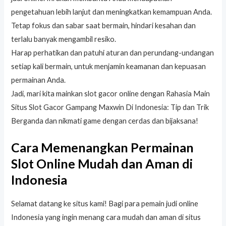
pengetahuan lebih lanjut dan meningkatkan kemampuan Anda.
Tetap fokus dan sabar saat bermain, hindari kesahan dan
terlalu banyak mengambil resiko.
Harap perhatikan dan patuhi aturan dan perundang-undangan
setiap kali bermain, untuk menjamin keamanan dan kepuasan
permainan Anda.
Jadi, mari kita mainkan slot gacor online dengan Rahasia Main
Situs Slot Gacor Gampang Maxwin Di Indonesia: Tip dan Trik
Berganda dan nikmati game dengan cerdas dan bijaksana!
Cara Memenangkan Permainan
Slot Online Mudah dan Aman di
Indonesia
Selamat datang ke situs kami! Bagi para pemain judi online
Indonesia yang ingin menang cara mudah dan aman di situs