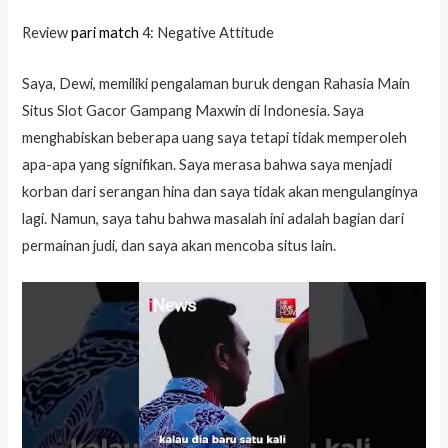
Review
pari match
4: Negative Attitude
Saya, Dewi, memiliki pengalaman buruk dengan Rahasia Main
Situs Slot Gacor Gampang Maxwin di Indonesia. Saya
menghabiskan beberapa uang saya tetapi tidak memperoleh
apa-apa yang signifikan. Saya merasa bahwa saya menjadi
korban dari serangan hina dan saya tidak akan mengulanginya
lagi. Namun, saya tahu bahwa masalah ini adalah bagian dari
permainan judi, dan saya akan mencoba situs lain.