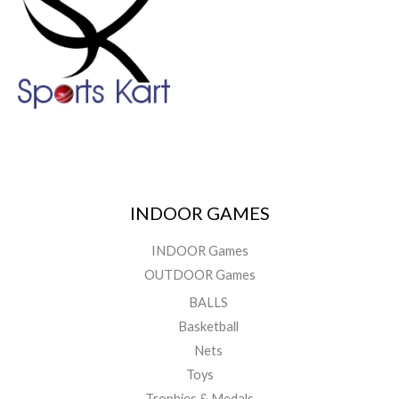
INDOOR GAMES
INDOOR Games
OUTDOOR Games
BALLS
Basketball
Nets
Toys
Trophies & Medals