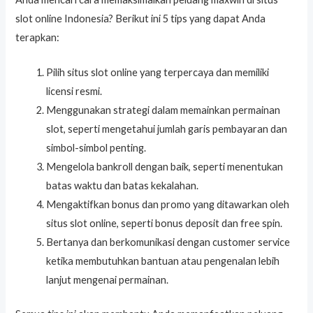
slot online Indonesia? Berikut ini 5 tips yang dapat Anda
terapkan:
Pilih situs slot online yang terpercaya dan memiliki
licensi resmi.
Menggunakan strategi dalam memainkan permainan
slot, seperti mengetahui jumlah garis pembayaran dan
simbol-simbol penting.
Mengelola bankroll dengan baik, seperti menentukan
batas waktu dan batas kekalahan.
Mengaktifkan bonus dan promo yang ditawarkan oleh
situs slot online, seperti bonus deposit dan free spin.
Bertanya dan berkomunikasi dengan customer service
ketika membutuhkan bantuan atau pengenalan lebih
lanjut mengenai permainan.