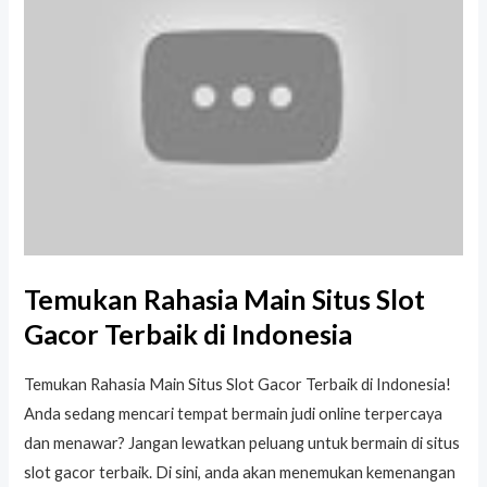
Temukan Rahasia Main Situs Slot
Gacor Terbaik di Indonesia
Temukan Rahasia Main Situs Slot Gacor Terbaik di Indonesia!
Anda sedang mencari tempat bermain judi online terpercaya
dan menawar? Jangan lewatkan peluang untuk bermain di situs
slot gacor terbaik. Di sini, anda akan menemukan kemenangan