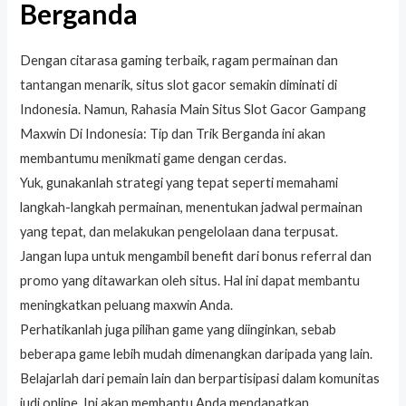
Berganda
Dengan citarasa gaming terbaik, ragam permainan dan
tantangan menarik, situs slot gacor semakin diminati di
Indonesia. Namun, Rahasia Main Situs Slot Gacor Gampang
Maxwin Di Indonesia: Tip dan Trik Berganda ini akan
membantumu menikmati game dengan cerdas.
Yuk, gunakanlah strategi yang tepat seperti memahami
langkah-langkah permainan, menentukan jadwal permainan
yang tepat, dan melakukan pengelolaan dana terpusat.
Jangan lupa untuk mengambil benefit dari bonus referral dan
promo yang ditawarkan oleh situs. Hal ini dapat membantu
meningkatkan peluang maxwin Anda.
Perhatikanlah juga pilihan game yang diinginkan, sebab
beberapa game lebih mudah dimenangkan daripada yang lain.
Belajarlah dari pemain lain dan berpartisipasi dalam komunitas
judi online. Ini akan membantu Anda mendapatkan