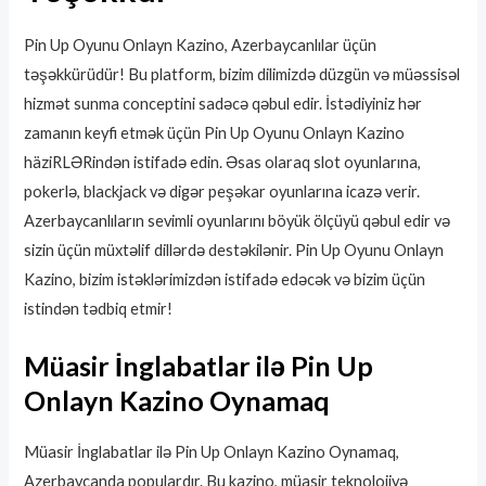
Pin Up Oyunu Onlayn Kazino, Azerbaycanlılar üçün
təşəkkürüdür! Bu platform, bizim dilimizdə düzgün və müəssisəl
hizmət sunma conceptini sadəcə qəbul edir. İstədiyiniz hər
zamanın keyfi etmək üçün Pin Up Oyunu Onlayn Kazino
häziRLƏRindən istifadə edin. Əsas olaraq slot oyunlarına,
pokerlə, blackjack və digər peşəkar oyunlarına icazə verir.
Azerbaycanlıların sevimli oyunlarını böyük ölçüyü qəbul edir və
sizin üçün müxtəlif dillərdə destəkilənir. Pin Up Oyunu Onlayn
Kazino, bizim istəklərimizdən istifadə edəcək və bizim üçün
istindən tədbiq etmir!
Müasir İnglabatlar ilə Pin Up
Onlayn Kazino Oynamaq
Müasir İnglabatlar ilə Pin Up Onlayn Kazino Oynamaq,
Azerbaycanda populardır. Bu kazino, müasir teknolojiyə