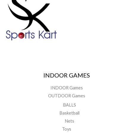
INDOOR GAMES
INDOOR Games
OUTDOOR Games
BALLS
Basketball
Nets
Toys