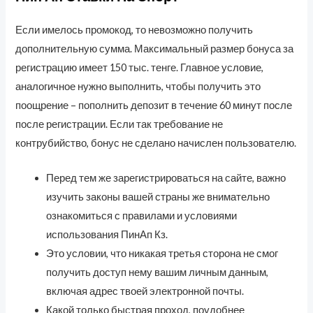
Если имелось промокод, то невозможно получить
дополнительную сумма. Максимальный размер бонуса за
регистрацию имеет 150 тыс. тенге. Главное условие,
аналогичное нужно выполнить, чтобы получить это
поощрение – пополнить депозит в течение 60 минут после
после регистрации. Если так требование не
контрубийство, бонус не сделано начислен пользователю.
Перед тем же зарегистрироваться на сайте, важно
изучить законы вашей страны же внимательно
ознакомиться с правилами и условиями
использования ПинАп Кз.
Это условии, что никакая третья сторона не смог
получить доступ нему вашим личным данным,
включая адрес твоей электронной почты.
Какой только быстрая проход, поудобнее