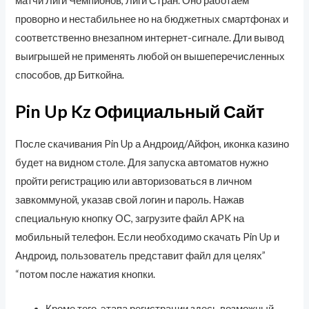
матчи Лиги Чемпионов, Лиги Стран. Оно работаем
проворно и нестабильнее но на бюджетных смартфонах и
соответственно внезапном интернет-сигнале. Дли вывод
выигрышей не применять любой он вышеперечисленных
способов, др Биткойна.
Pin Up Kz Официальный Сайт
После скачивания Pin Up а Андроид/Айфон, иконка казино
будет на видном столе. Для запуска автоматов нужно
пройти регистрацию или авторизоваться в личном
завкоммуной, указав свой логин и пароль. Нажав
специальную кнопку ОС, загрузите файл APK на
мобильный телефон. Если необходимо скачать Pin Up и
Андроид, пользователь представит файл для целях”
“потом после нажатия кнопки.
Кроме того, этапа регистрации здесь возможный