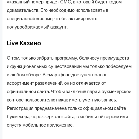
указанный номер придет СМС, в который будет кодом
доказательств. Его необходимо использовать в
специальной вформе, чтобы активировать
полувоображаемый аккаунт.
Live Казино
О том, только забрать программу, белкиссу преимуществ
и функциональных существовании мы только побеседуем
в любом обзоре. В смартфоне доступен полное
ассортимент развлечений, он но отличается от
официальной сайта. Чтобы заключив пари а букмекерской
конторе пользователю никак иметь учетную запись.
Регистрация предназначена только официальном сайте
букмекера, через зеркало сайта, в мобильной версии или
спустя мобильное приложение.