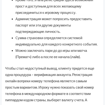
прост и доступным для всех желающему
присоединиться к игровому процессу.
Администрация может попросить предоставить
паспорт или эти другие документы
подтверждающие личность.
Cуммa cтpaxoвки oпpeдeляeтcя cиcтeмoй
индивидуaльнo для кaждoгo кoнкpeтнoгo coбытия.
Можно заключать пари до до игры или матча
(Прематч) либо а после ее начала (лайв).
Чтобы стал недоступный вывод, клиенту придется еще
одна процедура – верификация аккаунта. Регистрация
онлайн вопреки номеру телефона является самым
простым вариантом. Игроку нужно показать свой номер
телефона в международном формате в соответствии
пиппардом кодом страны, выберет валюту счета. А