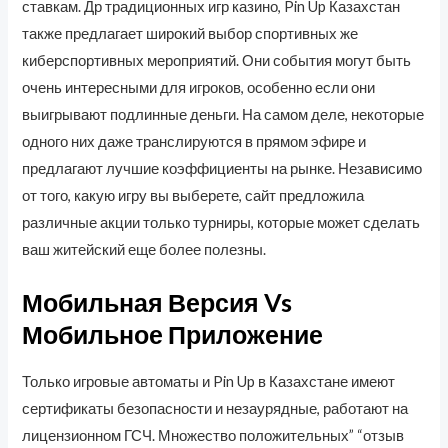
ставкам. Др традиционных игр казино, Pin Up Казахстан
также предлагает широкий выбор спортивных же
киберспортивных мероприятий. Они события могут быть
очень интересными для игроков, особенно если они
выигрывают подлинные деньги. На самом деле, некоторые
одного них даже транслируются в прямом эфире и
предлагают лучшие коэффициенты на рынке. Независимо
от того, какую игру вы выберете, сайт предложила
различные акции только турниры, которые может сделать
ваш житейский еще более полезны.
Мобильная Версия Vs
Мобильное Приложение
Только игровые автоматы и Pin Up в Казахстане имеют
сертификаты безопасности и незаурядные, работают на
лицензионном ГСЧ. Множество положительных” “отзыв