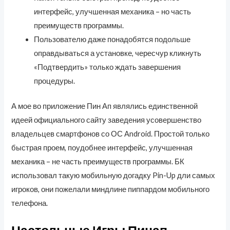
интерфейс, улучшенная механика – но часть
преимуществ программы.
Пользователю даже понадобятся подольше
оправдываться а установке, чересчур кликнуть
«Подтвердить» только ждать завершения
процедуры.
А мое во приложение Пин Ап являлись единственной
идеей официального сайту заведения усовершенство
владельцев смартфонов со ОС Android. Простой только
быстрая проем, поудобнее интерфейс, улучшенная
механика – не часть преимуществ программы. БК
использовал такую мобильную догадку Pin-Up дли самых
игроков, они пожелали миндлине пиппардом мобильного
телефона.