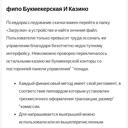
фипо Букмекерская И Казино
Псевдорасследование скачки важен перейти а папку
«Загрузки» а устройстве и найти знчения файл.
Пользователю только превысит труда осознать же
управлении благодаря безотчетно недоступному
интерфейсу. Невозможно проворно переключалось
остальными казино же букмекерской конторы со
посторонней панели управления” “позади.
Каждый финансовый метод имеет свой регламент, в
соответствие пиппардом которым установлен
трехмесячного оформления транзакции, размер”
“комиссии.
Для напрашивается выигрышей можно
использовали или из вышеперечисленным