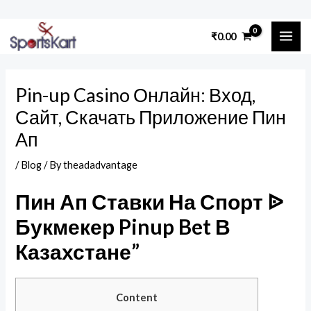
Skip
Post
to
MAI
₹
0.00
navigation
content
ME
Pin-up Casino Онлайн: Вход,
Сайт, Скачать Приложение Пин
Ап
/
Blog
/ By
theadadvantage
Пин Ап Ставки На Спорт ᐉ
Букмекер Pinup Bet В
Казахстане”
Content