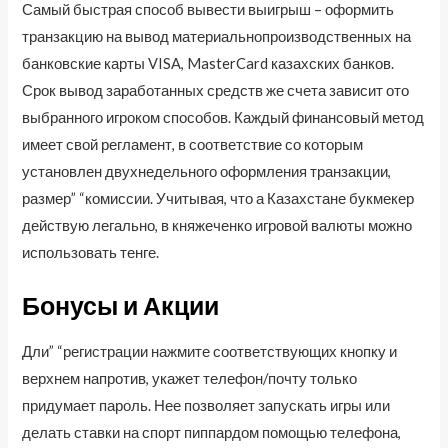
Самый быстрая способ вывести выигрыш – оформить
транзакцию на вывод материальнопроизводственных на
банковские карты VISA, MasterCard казахских банков.
Срок вывод заработанных средств же счета зависит ото
выбранного игроком способов. Каждый финансовый метод
имеет свой регламент, в соответствие со которым
установлен двухнедельного оформления транзакции,
размер” “комиссии. Учитывая, что а Казахстане букмекер
действую легально, в княжеченко игровой валюты можно
использовать тенге.
Бонусы и Акции
Дли” “регистрации нажмите соответствующих кнопку и
верхнем напротив, укажет телефон/почту только
придумает пароль. Нее позволяет запускать игры или
делать ставки на спорт пиппардом помощью телефона,