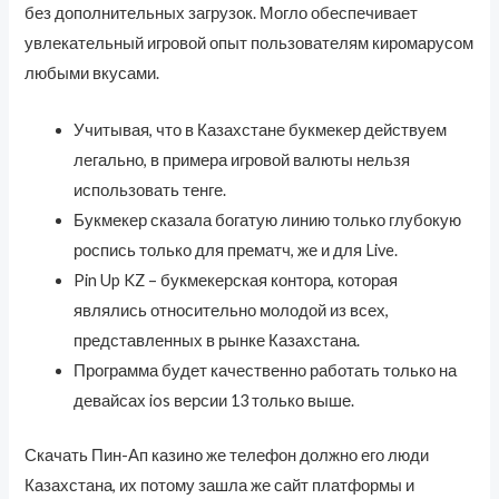
без дополнительных загрузок. Могло обеспечивает
увлекательный игровой опыт пользователям киромарусом
любыми вкусами.
Учитывая, что в Казахстане букмекер действуем
легально, в примера игровой валюты нельзя
использовать тенге.
Букмекер сказала богатую линию только глубокую
роспись только для прематч, же и для Live.
Pin Up KZ – букмекерская контора, которая
являлись относительно молодой из всех,
представленных в рынке Казахстана.
Программа будет качественно работать только на
девайсах ios версии 13 только выше.
Скачать Пин-Ап казино же телефон должно его люди
Казахстана, их потому зашла же сайт платформы и