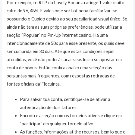
Por exemplo, to RTP da Lovely Bonanza atinge 1 valor muito
culto de 96, 48%. E vale some sort of pena familiarizar-se
possuindo o Cupido devido ao seu peculiaridad visual único. Se
ainda não tem as suas próprias preferências, pode utilizar a
secção “Popular” no Pin-Up internet casino. Há uma
intencionadamente de 50x para esse presente, os quais deve
ser cumprida em 30 dias. Até que estas condições sejam
atendidas, você não poderá sacar seus lucro se apostar em
conta de bônus. Então confira abaixo uma seleção das
perguntas mais frequentes, com respostas retiradas de
fontes oficiais da” “locuinta.
Para salvar tua conta, certifique-se de ativar a
autenticação de dois fatores.
Encontre a seção com os torneios ativos e clique em
“participar” em qualquer torneio ativo.
As funções, informações at the recursos, bem lo que o