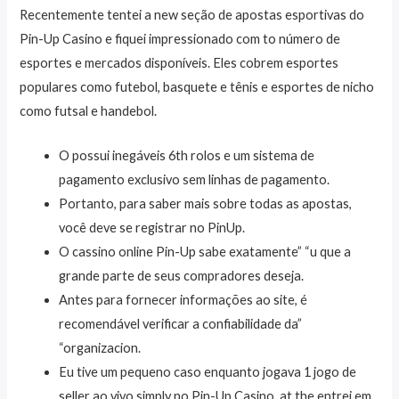
Recentemente tentei a new seção de apostas esportivas do
Pin-Up Casino e fiquei impressionado com to número de
esportes e mercados disponíveis. Eles cobrem esportes
populares como futebol, basquete e tênis e esportes de nicho
como futsal e handebol.
O possui inegáveis 6th rolos e um sistema de
pagamento exclusivo sem linhas de pagamento.
Portanto, para saber mais sobre todas as apostas,
você deve se registrar no PinUp.
O cassino online Pin-Up sabe exatamente” “u que a
grande parte de seus compradores deseja.
Antes para fornecer informações ao site, é
recomendável verificar a confiabilidade da”
“organizacion.
Eu tive um pequeno caso enquanto jogava 1 jogo de
seller ao vivo simply no Pin-Up Casino, at the entrei em