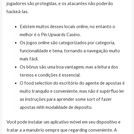
jogadores são protegidas, e os atacantes não poderão
hackeá-las.
Existem muitos desses locais online, no entanto o
melhor é o Pin Upwards Casino.
Os jogos online são categorizados por categoria,
funcionalidade e tema, tornando a navegação muito
mais fácil.
Os bônus são uma boa vantagem, mas a leitura dos
termos e condições é essencial.
O food selection do escritório do agente de apostas é
muito tranquilo e conveniente, mas não é supérfluo ler
as instruções para aprender some sort of fazer
apostas mhh modalidade de deposito.
Você pode instalar um aplicativo móvel em seu dispositivo e
tratar a a manubrio sempre que regarding conveniente. A