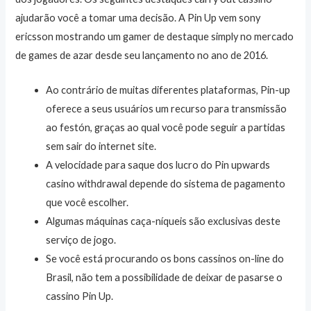
ajudarão você a tomar uma decisão. A Pin Up vem sony
ericsson mostrando um gamer de destaque simply no mercado
de games de azar desde seu lançamento no ano de 2016.
Ao contrário de muitas diferentes plataformas, Pin-up
oferece a seus usuários um recurso para transmissão
ao festón, graças ao qual você pode seguir a partidas
sem sair do internet site.
A velocidade para saque dos lucro do Pin upwards
casino withdrawal depende do sistema de pagamento
que você escolher.
Algumas máquinas caça-níqueis são exclusivas deste
serviço de jogo.
Se você está procurando os bons cassinos on-line do
Brasil, não tem a possibilidade de deixar de pasarse o
cassino Pin Up.