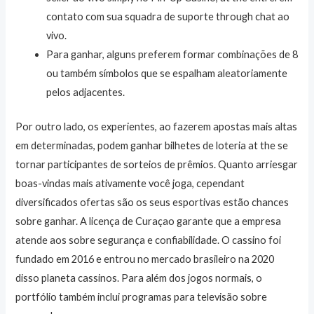
contato com sua squadra de suporte through chat ao
vivo.
Para ganhar, alguns preferem formar combinações de 8
ou também símbolos que se espalham aleatoriamente
pelos adjacentes.
Por outro lado, os experientes, ao fazerem apostas mais altas
em determinadas, podem ganhar bilhetes de loteria at the se
tornar participantes de sorteios de prêmios. Quanto arriesgar
boas-vindas mais ativamente você joga, cependant
diversificados ofertas são os seus esportivas estão chances
sobre ganhar. A licença de Curaçao garante que a empresa
atende aos sobre segurança e confiabilidade. O cassino foi
fundado em 2016 e entrou no mercado brasileiro na 2020
disso planeta cassinos. Para além dos jogos normais, o
portfólio também inclui programas para televisão sobre