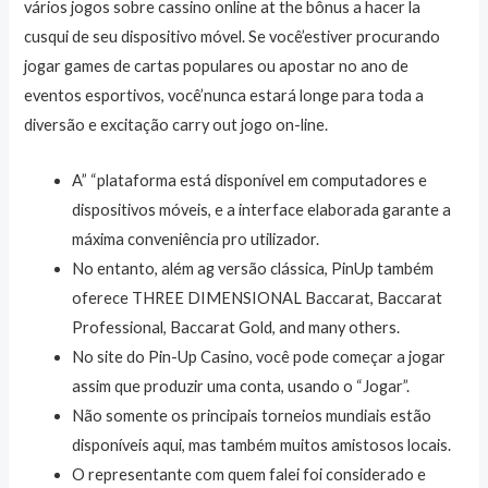
vários jogos sobre cassino online at the bônus a hacer la
cusqui de seu dispositivo móvel. Se você’estiver procurando
jogar games de cartas populares ou apostar no ano de
eventos esportivos, você’nunca estará longe para toda a
diversão e excitação carry out jogo on-line.
A” “plataforma está disponível em computadores e
dispositivos móveis, e a interface elaborada garante a
máxima conveniência pro utilizador.
No entanto, além ag versão clássica, PinUp também
oferece THREE DIMENSIONAL Baccarat, Baccarat
Professional, Baccarat Gold, and many others.
No site do Pin-Up Casino, você pode começar a jogar
assim que produzir uma conta, usando o “Jogar”.
Não somente os principais torneios mundiais estão
disponíveis aqui, mas também muitos amistosos locais.
O representante com quem falei foi considerado e