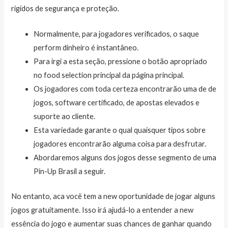
rígidos de segurança e proteção.
Normalmente, para jogadores verificados, o saque
perform dinheiro é instantâneo.
Para irgi a esta seção, pressione o botão apropriado
no food selection principal da página principal.
Os jogadores com toda certeza encontrarão uma de de
jogos, software certificado, de apostas elevados e
suporte ao cliente.
Esta variedade garante o qual quaisquer tipos sobre
jogadores encontrarão alguma coisa para desfrutar.
Abordaremos alguns dos jogos desse segmento de uma
Pin-Up Brasil a seguir.
No entanto, aca você tem a new oportunidade de jogar alguns
jogos gratuitamente. Isso irá ajudá-lo a entender a new
essência do jogo e aumentar suas chances de ganhar quando