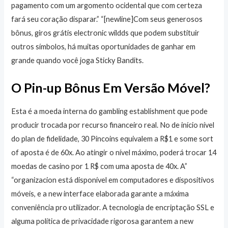
pagamento com um argomento ocidental que com certeza
fará seu coração disparar.” “[newline]Com seus generosos
bônus, giros grátis electronic wildds que podem substituir
outros símbolos, há muitas oportunidades de ganhar em
grande quando você joga Sticky Bandits.
O Pin-up Bônus Em Versão Móvel?
Esta é a moeda interna do gambling establishment que pode
producir trocada por recurso financeiro real. No de início nível
do plan de fidelidade, 30 Pincoins equivalem a R$1 e some sort
of aposta é de 60x. Ao atingir o nível máximo, poderá trocar 14
moedas de casino por 1 R$ com uma aposta de 40x. A”
“organizacion está disponível em computadores e dispositivos
móveis, e a new interface elaborada garante a máxima
conveniência pro utilizador. A tecnologia de encriptação SSL e
alguma política de privacidade rigorosa garantem a new