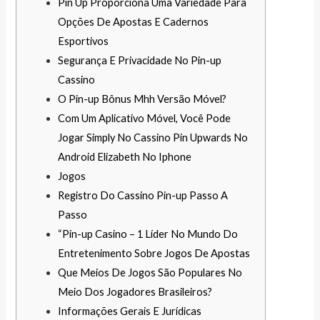
Pin Up Proporciona Uma Variedade Para
Opções De Apostas E Cadernos
Esportivos
Segurança E Privacidade No Pin-up
Cassino
O Pin-up Bônus Mhh Versão Móvel?
Com Um Aplicativo Móvel, Você Pode
Jogar Simply No Cassino Pin Upwards No
Android Elizabeth No Iphone
Jogos
Registro Do Cassino Pin-up Passo A
Passo
“Pin-up Casino – 1 Líder No Mundo Do
Entretenimento Sobre Jogos De Apostas
Que Meios De Jogos São Populares No
Meio Dos Jogadores Brasileiros?
Informações Gerais E Jurídicas