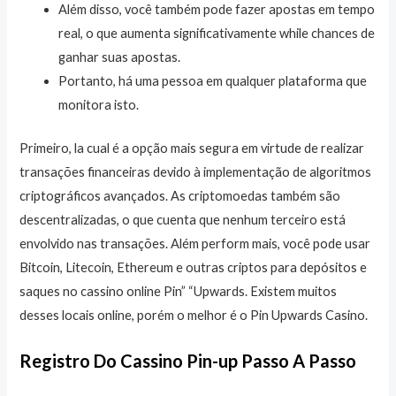
Além disso, você também pode fazer apostas em tempo
real, o que aumenta significativamente while chances de
ganhar suas apostas.
Portanto, há uma pessoa em qualquer plataforma que
monitora isto.
Primeiro, la cual é a opção mais segura em virtude de realizar
transações financeiras devido à implementação de algoritmos
criptográficos avançados. As criptomoedas também são
descentralizadas, o que cuenta que nenhum terceiro está
envolvido nas transações. Além perform mais, você pode usar
Bitcoin, Litecoin, Ethereum e outras criptos para depósitos e
saques no cassino online Pin” “Upwards. Existem muitos
desses locais online, porém o melhor é o Pin Upwards Casino.
Registro Do Cassino Pin-up Passo A Passo