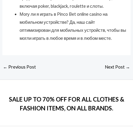
включая poker, blackjack, roulette и слоты.
Могу ли я играть в Pinco Bet online casino на
мобильном устройстве? Да, наш сайт
оптимизирован для мобильных устройств, чтобы вы
могли играть в любое время и в любом месте.
←
Previous Post
Next Post
→
SALE UP TO 70% OFF FOR ALL CLOTHES &
FASHION ITEMS, ON ALL BRANDS.