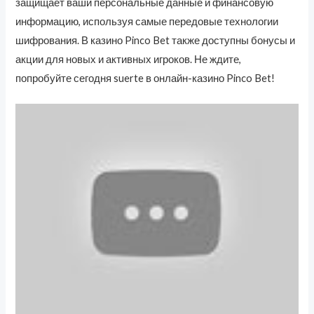
защищает ваши персональные данные и финансовую
информацию, используя самые передовые технологии
шифрования. В казино Pinco Bet также доступны бонусы и
акции для новых и активных игроков. Не ждите,
попробуйте сегодня suerte в онлайн-казино Pinco Bet!