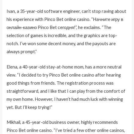
Ivan, a 35-year-old software engineer, can’t stop raving about
his experience with Pinco Bet online casino. “Начните игру в
онлайн-казино Pinco Bet сегодня!”, he exclaims. “The
selection of games is incredible, and the graphics are top-
notch. I’ve won some decent money, and the payouts are
always prompt.”
Elena, a 40-year-old stay-at-home mom, has a more neutral
view. “I decided to try Pinco Bet online casino after hearing
good things from friends. The registration process was
straightforward, and I like that I can play from the comfort of
my own home. However, I haven’t had much luck with winning
yet. But I’ll keep trying!”
Mikhail, a 45-year-old business owner, highly recommends
Pinco Bet online casino. “I’ve tried a few other online casinos,