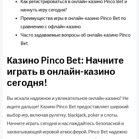
Как регистрироваться в онлайн-казино Pinco Bet и
начнуть игру сегодня?
Преимущества игры в онлайн-казино Pinco Bet по
сравнению с офлайн-казино
Часто задаваемые вопросы об онлайн-казино Pinco
Bet
Казино Pinco Bet: Начните
играть в онлайн-казино
сегодня!
Вы искали надежное и увлекательное онлайн-казино? Не
ищите дальше! Казино Pinco Bet предоставляет широкий
выбор игр, включая рулетку, blackjack, poker и слоты.
Начните играть сегодня и наслаждайтесь безопасной и
захватывающей игровой атмосферой. Pinco Bet надежно