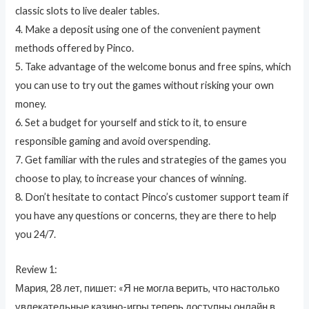
classic slots to live dealer tables.
4. Make a deposit using one of the convenient payment
methods offered by Pinco.
5. Take advantage of the welcome bonus and free spins, which
you can use to try out the games without risking your own
money.
6. Set a budget for yourself and stick to it, to ensure
responsible gaming and avoid overspending.
7. Get familiar with the rules and strategies of the games you
choose to play, to increase your chances of winning.
8. Don’t hesitate to contact Pinco’s customer support team if
you have any questions or concerns, they are there to help
you 24/7.
Review 1:
Мария, 28 лет, пишет: «Я не могла верить, что настолько
увлекательные казино-игры теперь доступны онлайн в