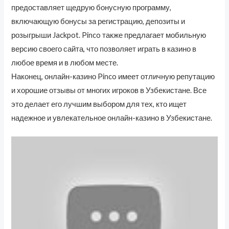
предоставляет щедрую бонусную программу,
включающую бонусы за регистрацию, депозиты и
розыгрыши Jackpot. Pinco также предлагает мобильную
версию своего сайта, что позволяет играть в казино в
любое время и в любом месте.
Наконец, онлайн-казино Pinco имеет отличную репутацию
и хорошие отзывы от многих игроков в Узбекистане. Все
это делает его лучшим выбором для тех, кто ищет
надежное и увлекательное онлайн-казино в Узбекистане.