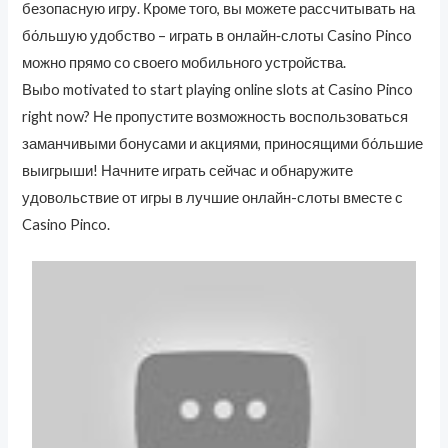
безопасную игру. Кроме того, вы можете рассчитывать на
бόльшую удобство – играть в онлайн‐слоты Casino Pinco
можно прямо со своего мобильного устройства.
Выbo motivated to start playing online slots at Casino Pinco
right now? Не пропустите возможность воспользоваться
заманчивыми бонусами и акциями, приносящими бόльшие
выигрыши! Начните играть сейчас и обнаружите
удовольствие от игры в лучшие онлайн-слоты вместе с
Casino Pinco.