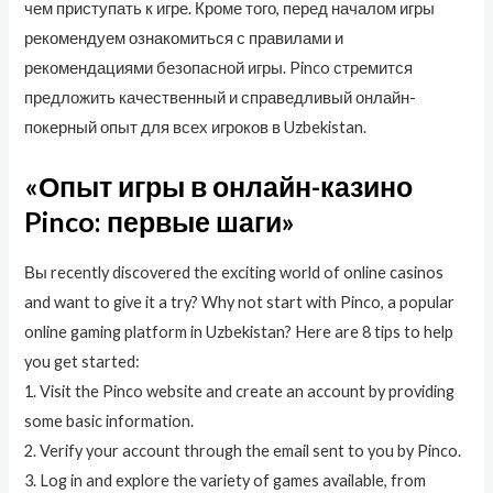
чем приступать к игре. Кроме того, перед началом игры
рекомендуем ознакомиться с правилами и
рекомендациями безопасной игры. Pinco стремится
предложить качественный и справедливый онлайн-
покерный опыт для всех игроков в Uzbekistan.
«Опыт игры в онлайн-казино
Pinco: первые шаги»
Вы recently discovered the exciting world of online casinos
and want to give it a try? Why not start with Pinco, a popular
online gaming platform in Uzbekistan? Here are 8 tips to help
you get started:
1. Visit the Pinco website and create an account by providing
some basic information.
2. Verify your account through the email sent to you by Pinco.
3. Log in and explore the variety of games available, from