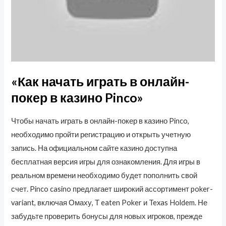
«Как начать играть в онлайн-
покер в казино Pinco»
Чтобы начать играть в онлайн-покер в казино Pinco,
необходимо пройти регистрацию и открыть учетную
запись. На официальном сайте казино доступна
бесплатная версия игры для ознакомления. Для игры в
реальном времени необходимо будет пополнить свой
счет. Pinco casino предлагает широкий ассортимент poker-
variant, включая Омаху, Т eaten Poker и Texas Holdem. Не
забудьте проверить бонусы для новых игроков, прежде