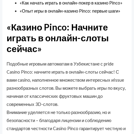
«Как начать играть в онлайн-покер в казино Pinco»
«Опыт игры в онлайн-казино Pinco: первые шаги»
«Казино Pinco: Начните
играть в онлайн-слоты
сейчас»
Подобные игровым автоматам в Узбекистане с pride
Casino Pinco: начните играть в онлайн-слоты сейчас! С
вами casino, наполненное множеством интересных иIssue
разнообразных слотов. Вы можете выбрать игры по вкусу,
начиная от классических фруктовых машин до
современных 3D-слотов.
Внимание уделяется не только разнообразию, но и
безопасности – благодаря лицензии и соблюдению
стандартов честности Casino Pinco гарантирует честную и