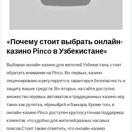
«Почему стоит выбрать онлайн-
казино Pinco в Узбекистане»
Выбирая онлайн-казино для жителей Узбекистана, стоит
обратить внимание на Pinco. Во-первых, казино
лицензировано и регулируется, гарантируя безопасность и
защиту ваших средств. Во-вторых, на сайте доступно
множество игровых автоматов и традиционных казино-игр,
таких как рулетка, чёрныйjack и баккара. Кроме того, в
онлайн-казино Pinco доступен круглосуточная поддержка
клиентов, что удобно для жителей разных часовых
поясов.Стоит также отметить, что онлайн-казино