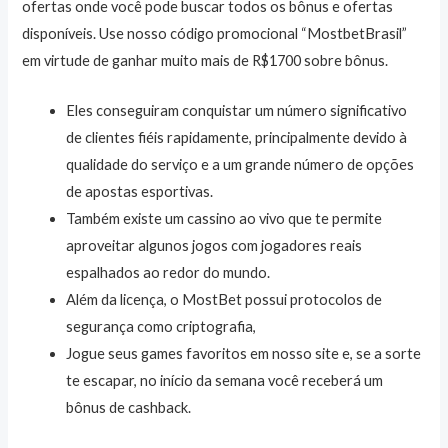
ofertas onde você pode buscar todos os bônus e ofertas
disponíveis. Use nosso código promocional “MostbetBrasil”
em virtude de ganhar muito mais de R$1700 sobre bônus.
Eles conseguiram conquistar um número significativo
de clientes fiéis rapidamente, principalmente devido à
qualidade do serviço e a um grande número de opções
de apostas esportivas.
Também existe um cassino ao vivo que te permite
aproveitar algunos jogos com jogadores reais
espalhados ao redor do mundo.
Além da licença, o MostBet possui protocolos de
segurança como criptografia,
Jogue seus games favoritos em nosso site e, se a sorte
te escapar, no início da semana você receberá um
bônus de cashback.