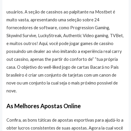
usuários. A seção de cassinos ao palpitante na Mostbet é
muito vasta, apresentando uma seleção sobre 24
fornecedores de software, como Progression Gaming,
Skywind Survive, LuckyStreak, Authentic Video gaming, TVBet,
e muitos outros! Aqui, você pode jogar games de cassino
possuindo um dealer ao vivo imitando a experiência real carry
out cassino, apenas the partir do conforto de” “tua própria
casa. O objetivo do well-liked jogo de cartas Bacará no País
brasileiro é criar um conjunto de tarjetas com um canon de
nove ou um conjunto la cual seja o mais próximo possível de
nove.
As Melhores Apostas Online
Confira, as bons táticas de apostas esportivas para ajudá-lo a
obter lucros consistentes de suas apostas. Agora la cual você