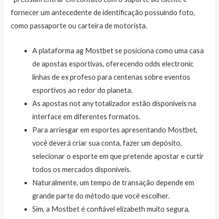
fornecer um antecedente de identificação possuindo foto,
como passaporte ou carteira de motorista.
A plataforma ag Mostbet se posiciona como uma casa
de apostas esportivas, oferecendo odds electronic
linhas de ex profeso para centenas sobre eventos
esportivos ao redor do planeta.
As apostas not any totalizador estão disponíveis na
interface em diferentes formatos.
Para arriesgar em esportes apresentando Mostbet,
você deverá criar sua conta, fazer um depósito,
selecionar o esporte em que pretende apostar e curtir
todos os mercados disponíveis.
Naturalmente, um tempo de transação depende em
grande parte do método que você escolher.
Sim, a Mostbet é confiável elizabeth muito segura,