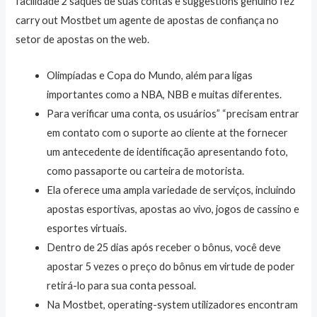
facilidade 2 saques de suas contas e suggestions genuíno fez
carry out Mostbet um agente de apostas de confiança no
setor de apostas on the web.
Olimpíadas e Copa do Mundo, além para ligas
importantes como a NBA, NBB e muitas diferentes.
Para verificar uma conta, os usuários” “precisam entrar
em contato com o suporte ao cliente at the fornecer
um antecedente de identificação apresentando foto,
como passaporte ou carteira de motorista.
Ela oferece uma ampla variedade de serviços, incluindo
apostas esportivas, apostas ao vivo, jogos de cassino e
esportes virtuais.
Dentro de 25 dias após receber o bônus, você deve
apostar 5 vezes o preço do bônus em virtude de poder
retirá-lo para sua conta pessoal.
Na Mostbet, operating-system utilizadores encontram