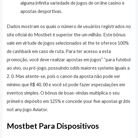
alguma infinita variedade de jogos de on line casino e
apostas desportivas.
Dados mostram os quais o número de usuários registrados no
site oficial do Mostbet é superior the um milhão. Este bônus
vale em virtude de jogos selecionados at the te oferece 100%
de cashback em caso de ruta. Para ter acesso a esta
promoção, você deve realizar apostas em jogos” “para futebol
ao vivo, ou pré-jogo, possuindo odds maiores systems iguais a
2. 0. Mas atente-se, pois o canon da aposta não pode ser
minimo que R$ 40, 00 e você só pode fazer especulações em
eventos simples. O bônus de boas-vindas multiplica o seu
primeiro depósito em 125% e concede your five apostas grátis
not any jogo Aviator.
Mostbet Para Dispositivos