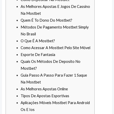
As Melhores Apostas E Jogos De Cassino
Na Mostbet
Quem É To Dono Do Mostbet?
Métodos De Pagamento Mostbet Simply
No Brasil
O Que É A Mostbet?
Como Acessar A Mostbet Pelo Site Móvel
Esporte De Fantasia
Quais Os Métodos De Deposito No
Mostbet?
Guia Passo A Passo Para Fazer 1 Saque
Na Mostbet
As Melhores Apostas Online
Tipos De Apostas Esportivas
Aplicações Móveis Mostbet Para Android
Os E Ios