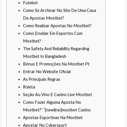
Futebol
Como Se Archivar No Site De Uma Casa
De Apostas Mostbet?
Como Realizar Apostas No Mostbet?
Como Envidar Em Esportes Com
Mostbet?
The Safety And Reliability Regarding
Mostbet In Bangladesh
Bónus E Promoções Na Mostbet Pt
Entrar No Website Oficial
As Principais Regras
Roleta
Seção Ao Vivo E Casino Live Mostbet
Como Fazer Alguma Aposta No
Mostbet?” “[newline]mostbet Casino
Apostas Esportivas Na Mostbet
Apostar No Cybersport