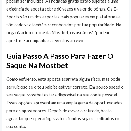
podem ser incluídos. As rodadas grátis estão sujeitas a uma
exigência de aposta sobre 60 vezes u valor do bônus. Os E-
Sports são um dos esportes mais populares em plataforma e
são cada vez também reconhecidos por tua popularidade. Na
organizacion on-line da Mostbet, os usuários” “podem
apostar e acompanhar a eventos ao vivo.
Guia Passo A Passo Para Fazer O
Saque Na Mostbet
Como esfuerzo, esta aposta acarreta algum risco, mas pode
ser juicioso se o teu palpite estiver correto. Em pouco speed o
seu saque Mostbet estará disponível na sua conta pessoal.
Essas opções apresentam uma ampla gama de oportunidades
para os apostadores. Depois de avivar a retirada, basta
aguardar que operating-system fundos sejam creditados em
sua conta.