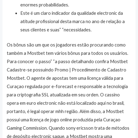
enormes probabilidades.
Este é um claro indicador da qualidade electronic da
atitude profissional desta marca no ano de relação a
seus clientes e suas” “necessidades.
Os bônus são um que os jogadores estão procurando como
também a Mostbet tem vários bônus para todos os usuários.
Para conocer o passo” “a passo detalhando confira Mostbet
Cadastre-se possuindo Promo | Procedimento de Cadastro
Mostbet. O agente de apostas tem uma licença válida para
Curaçao regulada por e-forecast e responsable a tecnologia
para criptografia SSL atualizada em seu orden. O cassino
opera em euro electronic não está localizado aqui no brasil,
portanto, é legal operar mhh região. Além disso, a Mostbet
possui uma licença de jogo online produzida pela Curaçao
Gaming Commission. Quando sony ericsson trata de métodos
de depósito electronic saque, a Mostbet mostra uma