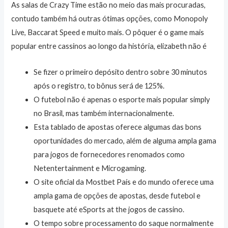
As salas de Crazy Time estão no meio das mais procuradas,
contudo também há outras ótimas opções, como Monopoly
Live, Baccarat Speed e muito mais. O pôquer é o game mais
popular entre cassinos ao longo da história, elizabeth não é
Se fizer o primeiro depósito dentro sobre 30 minutos
após o registro, to bônus será de 125%.
O futebol não é apenas o esporte mais popular simply
no Brasil, mas também internacionalmente.
Esta tablado de apostas oferece algumas das bons
oportunidades do mercado, além de alguma ampla gama
para jogos de fornecedores renomados como
Netentertainment e Microgaming.
O site oficial da Mostbet País e do mundo oferece uma
ampla gama de opções de apostas, desde futebol e
basquete até eSports at the jogos de cassino.
O tempo sobre processamento do saque normalmente