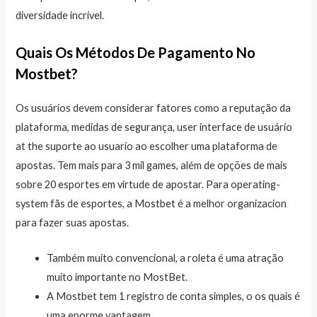
diversidade incrível.
Quais Os Métodos De Pagamento No
Mostbet?
Os usuários devem considerar fatores como a reputação da
plataforma, medidas de segurança, user interface de usuário
at the suporte ao usuario ao escolher uma plataforma de
apostas. Tem mais para 3 mil games, além de opções de mais
sobre 20 esportes em virtude de apostar. Para operating-
system fãs de esportes, a Mostbet é a melhor organizacion
para fazer suas apostas.
Também muito convencional, a roleta é uma atração
muito importante no MostBet.
A Mostbet tem 1 registro de conta simples, o os quais é
uma enorme vantagem.