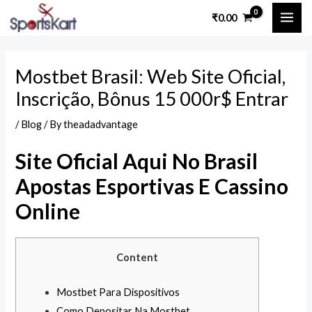
Skip
Post
MAI
₹
0.00
to
navigation
ME
content
Mostbet Brasil: Web Site Oficial,
Inscrição, Bônus 15 000r$ Entrar
/
Blog
/ By
theadadvantage
Site Oficial Aqui No Brasil
Apostas Esportivas E Cassino
Online
Content
Mostbet Para Dispositivos
Como Depositar Na Mostbet