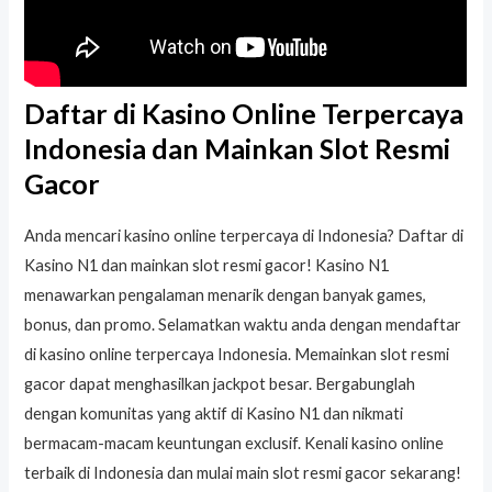
Daftar di Kasino Online Terpercaya
Indonesia dan Mainkan Slot Resmi
Gacor
Anda mencari kasino online terpercaya di Indonesia? Daftar di
Kasino N1 dan mainkan slot resmi gacor! Kasino N1
menawarkan pengalaman menarik dengan banyak games,
bonus, dan promo. Selamatkan waktu anda dengan mendaftar
di kasino online terpercaya Indonesia. Memainkan slot resmi
gacor dapat menghasilkan jackpot besar. Bergabunglah
dengan komunitas yang aktif di Kasino N1 dan nikmati
bermacam-macam keuntungan exclusif. Kenali kasino online
terbaik di Indonesia dan mulai main slot resmi gacor sekarang!