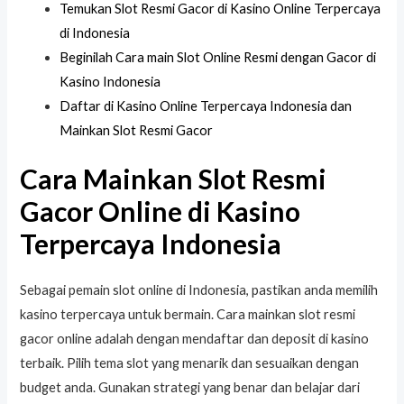
Temukan Slot Resmi Gacor di Kasino Online Terpercaya
di Indonesia
Beginilah Cara main Slot Online Resmi dengan Gacor di
Kasino Indonesia
Daftar di Kasino Online Terpercaya Indonesia dan
Mainkan Slot Resmi Gacor
Cara Mainkan Slot Resmi
Gacor Online di Kasino
Terpercaya Indonesia
Sebagai pemain slot online di Indonesia, pastikan anda memilih
kasino terpercaya untuk bermain. Cara mainkan slot resmi
gacor online adalah dengan mendaftar dan deposit di kasino
terbaik. Pilih tema slot yang menarik dan sesuaikan dengan
budget anda. Gunakan strategi yang benar dan belajar dari