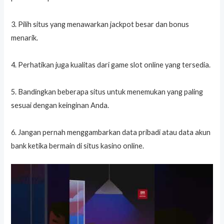
3. Pilih situs yang menawarkan jackpot besar dan bonus
menarik.
4. Perhatikan juga kualitas dari game slot online yang tersedia.
5. Bandingkan beberapa situs untuk menemukan yang paling
sesuai dengan keinginan Anda.
6. Jangan pernah menggambarkan data pribadi atau data akun
bank ketika bermain di situs kasino online.