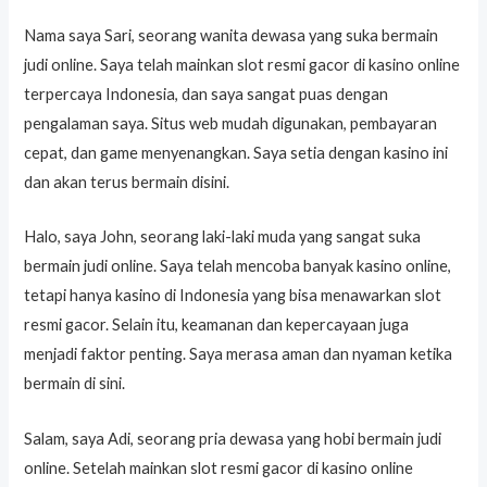
Nama saya Sari, seorang wanita dewasa yang suka bermain
judi online. Saya telah mainkan slot resmi gacor di kasino online
terpercaya Indonesia, dan saya sangat puas dengan
pengalaman saya. Situs web mudah digunakan, pembayaran
cepat, dan game menyenangkan. Saya setia dengan kasino ini
dan akan terus bermain disini.
Halo, saya John, seorang laki-laki muda yang sangat suka
bermain judi online. Saya telah mencoba banyak kasino online,
tetapi hanya kasino di Indonesia yang bisa menawarkan slot
resmi gacor. Selain itu, keamanan dan kepercayaan juga
menjadi faktor penting. Saya merasa aman dan nyaman ketika
bermain di sini.
Salam, saya Adi, seorang pria dewasa yang hobi bermain judi
online. Setelah mainkan slot resmi gacor di kasino online