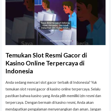
Temukan Slot Resmi Gacor di
Kasino Online Terpercaya di
Indonesia
Anda sedang mencari slot gacor terbaik di Indonesia? Yuk
temukan slot resmi gacor di kasino online terpercaya. Selalu
pastikan bahwa kasino yang Anda pilih memiliki izin resmi dan
terpercaya. Dengan bermain di kasino resmi, Anda akan
mendapatkan pengalaman menyenangkan dan aman. Jangan