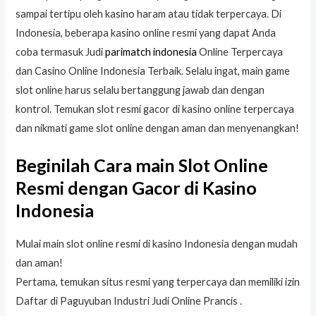
sampai tertipu oleh kasino haram atau tidak terpercaya. Di
Indonesia, beberapa kasino online resmi yang dapat Anda
coba termasuk Judi
parimatch indonesia
Online Terpercaya
dan Casino Online Indonesia Terbaik. Selalu ingat, main game
slot online harus selalu bertanggung jawab dan dengan
kontrol. Temukan slot resmi gacor di kasino online terpercaya
dan nikmati game slot online dengan aman dan menyenangkan!
Beginilah Cara main Slot Online
Resmi dengan Gacor di Kasino
Indonesia
Mulai main slot online resmi di kasino Indonesia dengan mudah
dan aman!
Pertama, temukan situs resmi yang terpercaya dan memiliki izin
Daftar di Paguyuban Industri Judi Online Prancis .