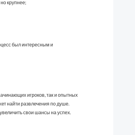
но крупнее;
оцесс был интересным и
начинающих игроков, так и опытных
жет найти развлечения по душе.
увеличить свои шансы на успех.