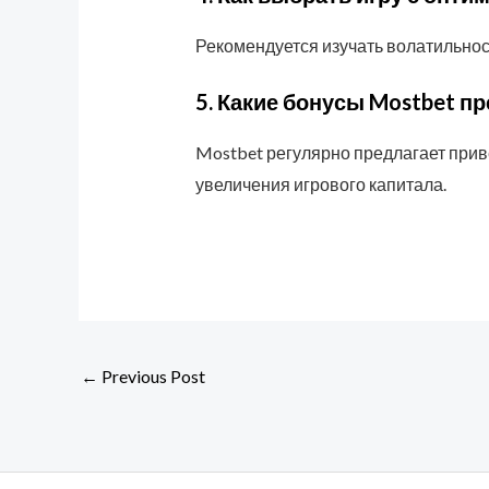
Рекомендуется изучать волатильност
5. Какие бонусы Mostbet пр
Mostbet регулярно предлагает прив
увеличения игрового капитала.
←
Previous Post