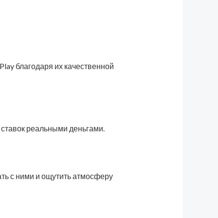
Play благодаря их качественной
 ставок реальными деньгами.
ть с ними и ощутить атмосферу