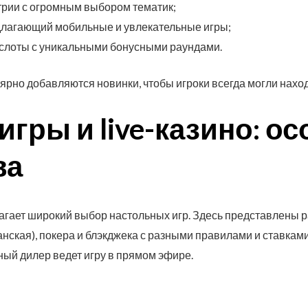
трии с огромным выбором тематик;
едлагающий мобильные и увлекательные игры;
 слоты с уникальными бонусными раундами.
лярно добавляются новинки, чтобы игроки всегда могли наход
гры и live-казино: о
ва
агает широкий выбор настольных игр. Здесь представлены 
анская), покера и блэкджека с разными правилами и ставка
ьный дилер ведет игру в прямом эфире.