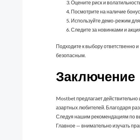
Оцените риск и волатильност
Посмотрите на наличие бонус
Используйте демо-режим для 
Следите за новинками и акци
Подходите к выбору ответственно и
безопасным.
Заключение
Mostbet предлагает действительно 
азартных любителей. Благодаря разн
Следуя нашим рекомендациям по выб
Главное — внимательно изучать пра