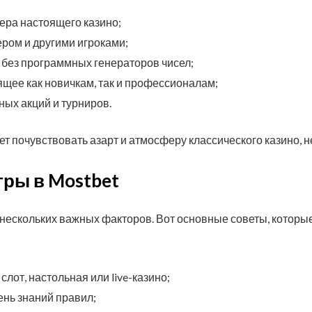
ера настоящего казино;
ром и другими игроками;
без программных генераторов чисел;
ящее как новичкам, так и профессионалам;
ых акций и турниров.
ет почувствовать азарт и атмосферу классического казино, н
гры в Mostbet
нескольких важных факторов. Вот основные советы, которы
лот, настольная или live-казино;
ень знаний правил;