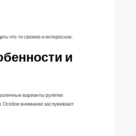
ить что-то свежее и интересное.
собенности и
различные варианты рулетки
ми. Особое внимание заслуживают