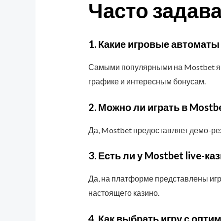
Часто задав
1. Какие игровые автомат
Самыми популярными на Mostbet явля
графике и интересным бонусам.
2. Можно ли играть в Mostb
Да, Mostbet предоставляет демо-ре
3. Есть ли у Mostbet live-к
Да, на платформе представлены иг
настоящего казино.
4. Как выбрать игру с оп