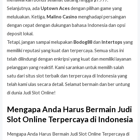
Selanjutnya, ada
Uptown Aces
dengan pilihan game yang
meluluakan. Ketiga,
Malino Casino
menghadapi persaingan
dengan cepat dengan dukungan bahasa Indonesia dan opsi
deposit lokal.
Tetapi, jangan sampai melupakan
Bodog88
dan
Intertops
yang
memiliki reputasi yang kuat dan terpercaya. Semua situs ini
telah dilindungi dengan enkripsi yang kuat dan memiliki layanan
pelanggan yang reaktif. Kami sarankan untuk memilih salah
satu dari situs slot terbaik dan terpercaya di Indonesia yang
telah kami ulas secara detail. Selamat bermain dan ber untung
di dunia Judi Slot Online!
Mengapa Anda Harus Bermain Judi
Slot Online Terpercaya di Indonesia
Mengapa Anda Harus Bermain Judi Slot Online Terpercaya di