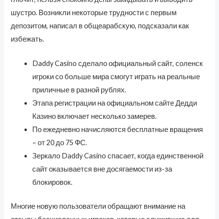
шустро. Возникли некоторые трудности с первым
депозитом, написал в общеарабскую, подсказали как
избежать.
Daddy Casino сделало официальный сайт, соленск
игроки со больше мира смогут играть на реальные
приличные в разной рублях.
Этапа регистрации на официальном сайте Дедди
Казино включает несколько замерев.
По ежедневно начисляются бесплатные вращения
– от 20 до 75 ФС.
Зеркало Daddy Casino спасает, когда единственной
сайт оказывается вне досягаемости из-за
блокировок.
Многие новую пользователи обращают внимание на