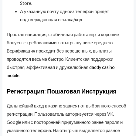
Store.
А указанную почту одноиз телефон придет
подтверждающая ссылка/код.
Простая навигация, стабильная работа игр, и хорошие
бонусы с требованиями к отыгрышу ниже среднего.
Верификация проходит без нерешенных, выплаты
проводятся весьма быстро. Клиентская поддержки
быстрая, эффективная и дружелюбная
daddy casino
mobile
.
Регистрация: Пошаговая Инструкция
Дальнейший вход в казино зависят от выбранного способ
регистрации. Пользователь авторизуется через VK,
Google или с посторонней придуманного ранее пароля и
указанного телефона. На отыгрыш выделяется разное