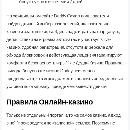
бонус нужно в истечении 7 дней.
На официальном сайте Daddy Casino пользователи
найдут длинный выбор развлечений, включительно
казино и азартные игры. Здесь надо играть на фарцануть,
делая ставки на игровых автоматах и участвуя в live-
казино. Удобная регистрация, отсутствии зеркала для
обхода блокировок и действующая лицензия гарантируют
комфорт и безопасность игры” “же Дедди Казино. Правила
вывода бонусов же казино Daddy неизменно
предполагают, что игрок должен выполнить определенные
условия по отыгрышу, прежде чем вывести деньги.
Правила Онлайн-казино
Только не отдельный портал, а то же самое казино, а вход
в но” “производится по «запасной» ссылке. Поэтому не