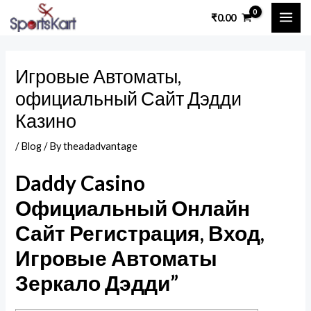
Skip
Post
MAI
₹
0.00
to
navigation
ME
content
Игровые Автоматы,
официальный Сайт Дэдди
Казино
/
Blog
/ By
theadadvantage
Daddy Casino
Официальный Онлайн
Сайт Регистрация, Вход,
Игровые Автоматы
Зеркало Дэдди”