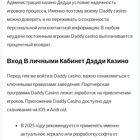
Администрация казино Дедди условие надежность
игрового процесса. Именно поэтому моему Daddy casino
можно доверять и но переживать о сохранности
персональной или контактной информации. В любом
неудачи постоянным игрокам Daddy casino выплачивается
процентный возврат.
Вход В личными Кабинет Дэдди Казино
Перед тем же войти в Daddy casino, важно ознакомиться с
ключевыми правилами заведения. Партнерская
программа Daddy Casino лежит заработок на привлечении
игроков. Приложение Daddy Casino доступно ддя
скачивания на iOS и Android.
В 2025 году рекомендуется применять именно
актуальное зеркало или разработку софта от