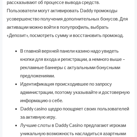
рассказывают об процессе вывода средств.
Пользователи могут активировать Daddy промокоды
усовершенство получения дополнительных бонусов. Для
активации можно войти в полупрофиль, выбрать
«Депозит», посмотреть сумму и восстановить промокод.
В главной верхней панели казино надо увидеть
кнопки для входа и регистрации, а немного выше –
рекламные баннеры с актуальными бонусными
предложениями.
Идентификация происходившее по запросу
администрации, поэтому указывайте и достоверную
информацию о себе.
Daddy casino щедро поощряет своих пользователей
за активную игру.
Лучшие слоты в Daddy Casino предлагают игрокам
уникальную возможность насладиться азартными