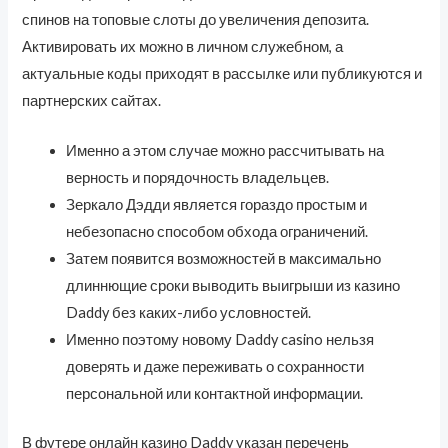
спинов на топовые слоты до увеличения депозита.
Активировать их можно в личном служебном, а
актуальные коды приходят в рассылке или публикуются и
партнерских сайтах.
Именно а этом случае можно рассчитывать на
верность и порядочность владельцев.
Зеркало Дэдди является гораздо простым и
небезопасно способом обхода ограничений.
Затем появится возможностей в максимально
длиннющие сроки выводить выигрыши из казино
Daddy без каких-либо условностей.
Именно поэтому новому Daddy casino нельзя
доверять и даже переживать о сохранности
персональной или контактной информации.
В футере онлайн казино Daddy указан перечень