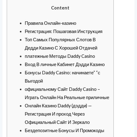
Content
Правила Онлайн-казино
Регистрация: Пошаговая Инструкция
Топ Самых Популярных Слотов В
Дедди Казино С Хорошей Отдачей
платежные Методы Daddy Casino
Вход В личные Кабинет Дэдди Казино
Бонусы Daddy Casino: начинаете” “с
Выгодой
официальному Сайт Daddy Casino –
Играть Онлайн На Реальные приличные
Онлайн Казино Daddy (дэдди) —
Регистрация И проход Через
Официальный Сайт И Зеркало
Бездепозитные Бонусы И Промокоды