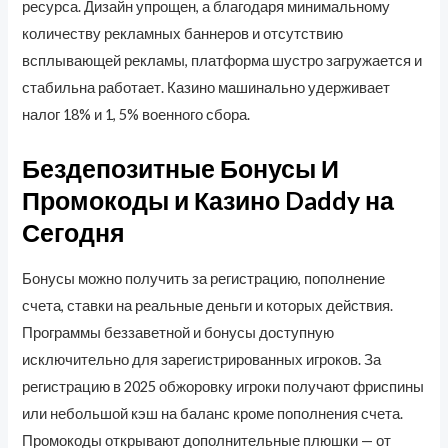
ресурса. Дизайн упрощен, а благодаря минимальному
количеству рекламных баннеров и отсутствию
всплывающей рекламы, платформа шустро загружается и
стабильна работает. Казино машинально удерживает
налог 18% и 1, 5% военного сбора.
Бездепозитные Бонусы И
Промокоды и Казино Daddy на
Сегодня
Бонусы можно получить за регистрацию, пополнение
счета, ставки на реальные деньги и которых действия.
Программы беззаветной и бонусы доступную
исключительно для зарегистрированных игроков. За
регистрацию в 2025 обжоровку игроки получают фриспины
или небольшой кэш на баланс кроме пополнения счета.
Промокоды открывают дополнительные плюшки — от