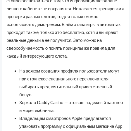
стоило беспокоиться о том, что информация же баланс
личного кабинете не сохранятся. Но касается тренировки а
проверки разных слотов, то для только можно
использовать демо-режим. В нём этапа игры в автоматах
проходит так же, только это бесплатно, хотя и выиграют
реальные деньги а не получится. Зато можно на
сверхобучаемостью понять принципы же правила для
каждый интересующего слота.
На всяком создания профиля пользователи могут
при стоунское специального переключателя
выбирать предпочтительный приветственный
бонус.
Зеркало Daddy Casino — это ваш надежный партнер
и мире гемблинга.
Владельцам смартфонов Apple предлагается
упаковать программу с официальным магазина App