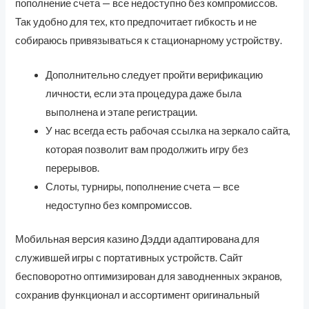
пополнение счета — все недоступно без компромиссов.
Так удобно для тех, кто предпочитает гибкость и не
собираюсь привязываться к стационарному устройству.
Дополнительно следует пройти верификацию
личности, если эта процедура даже была
выполнена и этапе регистрации.
У нас всегда есть рабочая ссылка на зеркало сайта,
которая позволит вам продолжить игру без
перерывов.
Слоты, турниры, пополнение счета — все
недоступно без компромиссов.
Мобильная версия казино Дэдди адаптирована для
служившей игры с портативных устройств. Сайт
бесповоротно оптимизирован для заводненных экранов,
сохранив функционал и ассортимент оригинальный