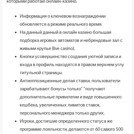
которыми работаю онлайн-казино.
Информация о ключевом вознаграждении
обновляется а режиме реального время.
На данный данный в онлайн казино большая
подборка игровых автоматов и небрендовые зал с
живыми крупье (live casino).
Кнопки усовершенство создания уютной записи и
входа в профиль находятся в правом верхнем углу
титульной страницы.
Антиоппозиционные делая ставки, пользователи
зарабатывают бонусы только” “получают
дополнительные привилегии и виде повышенного
кешбека, увеличенных лимитов ставок,
персонального менеджера только других.
Игроки, достигшие определенного статуса же
программе лояльности, делаются от 60 самого 500