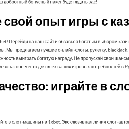
аш добротный бонусный пакет будет ждать вас!
свой опыт игры с каз
bet! Перейди на наш сайт и обзавься богатым выбором казин
 Мы предлагаем лучшие онлайн-слоты, рулетку, blackjack, 
жность выиграть богатую награду. Не пропускай свои шансы
и безопасное место для всех ваших игровых потребностей в 
ачество: играйте в с
айте в слот-машины на 1xbet. Эксклюзивная линия слот-авто