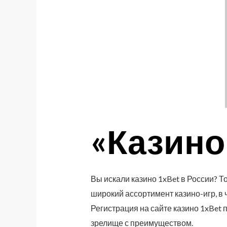
«Казино
Вы искали казино 1xBet в России? То
широкий ассортимент казино-игр, в ч
Регистрация на сайте казино 1xBet 
зрелище с преимуществом.