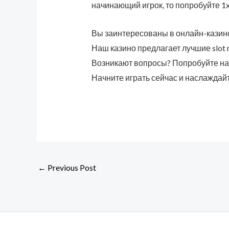
начинающий игрок, то попробуйте 1xb
Вы заинтересованы в онлайн-казино
Наш казино предлагает лучшие slot 
Возникают вопросы? Попробуйте най
Начните играть сейчас и наслажда
←
Previous Post