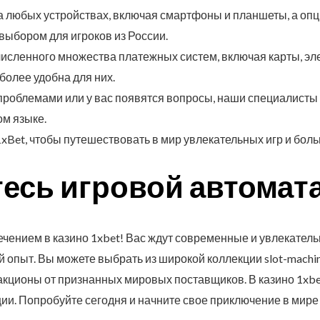
 на любых устройствах, включая смартфоны и планшеты, а оп
выбором для игроков из России.
численного множества платежных систем, включая карты, эл
иболее удобна для них.
 проблемами или у вас появятся вопросы, наши специалисты
ом языке.
1xBet, чтобы путешествовать в мир увлекательных игр и бо
есь игровой автомата
чением в казино 1xbet! Вас ждут современные и увлекател
опыт. Вы можете выбрать из широкой коллекции slot-machi
тракционы от признанных мировых поставщиков. В казино 1xb
ии. Попробуйте сегодня и начните свое приключение в мире