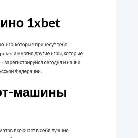
ино 1xbet
о-игр, которые принесут тебе
poker и многие другие игры, которые
 – зарегистрируйся сегодня и начни
Русской Федерации.
лот-машины
матов включает в себя лучшие