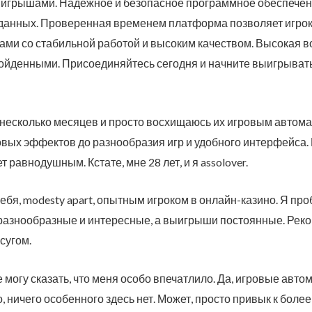
ыигрышами. Надежное и безопасное программное обеспечен
 данных. Проверенная временем платформа позволяет игро
ми со стабильной работой и высоким качеством. Высокая 
йденными. Присоединяйтесь сегодня и начните выигрывать
е несколько месяцев и просто восхищаюсь их игровым автом
ковых эффектов до разнообразия игр и удобного интерфейса.
 равнодушным. Кстате, мне 28 лет, и я assolover.
себя, modesty apart, опытным игроком в онлайн-казино. Я проб
разнообразные и интересные, а выигрыши постоянные. Реком
сугом.
е могу сказать, что меня особо впечатлило. Да, игровые авт
 ничего особенного здесь нет. Может, просто привык к более