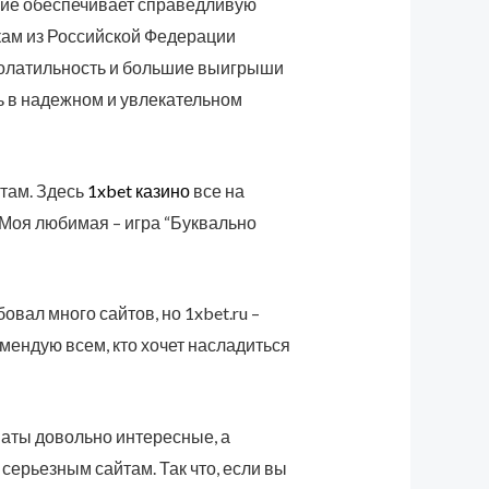
ие обеспечивает справедливую
кам из Российской Федерации
волатильность и большие выигрыши
 в надежном и увлекательном
атам. Здесь
1xbet казино
все на
 Моя любимая – игра “Буквально
овал много сайтов, но 1xbet.ru –
ендую всем, кто хочет насладиться
оматы довольно интересные, а
 серьезным сайтам. Так что, если вы