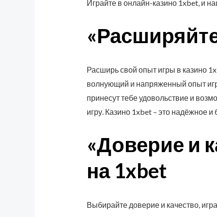
Играйте в онлайн-казино 1xbet, и н
«Расширяйте 
Расширь свой опыт игры в казино 1x
волнующий и напряженный опыт игры.
принесут тебе удовольствие и возмо
игру. Казино 1xbet – это надёжное 
«Доверие и к
на 1xbet
Выбирайте доверие и качество, игр