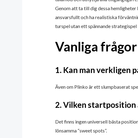
Genom att ta till dig dessa hemligheter k
ansvarsfullt och ha realistiska förväntn
turspel utan ett spännande strategispel 
Vanliga frågor
1. Kan man verkligen på
Även om Plinko är ett slumpbaserat spel 
2. Vilken startposition 
Det finns ingen universell bästa positio
lönsamma “sweet spots”.