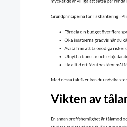
mycket de är villiga att satsa per runda
Grundprinciperna för riskhantering i Pli
Fördela din budget över flera spel
Öka insatserna gradvis när du kä
Avstå från att ta onödiga risker 
Utnyttja bonusar och erbjudande
Ha alltid ett förutbestämt mål för
Med dessa taktiker kan du undvika stora
Vikten av tåla
En annan proffshemlighet är tålamod och
studera spelets gång och lär sig av varj