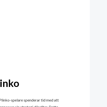
linko
Plinko-spelare spenderar tid med att
anpassar sin strategi därefter. Detta