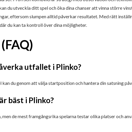
an du utveckla ditt spel och öka dina chanser att vinna större vinst
ingar, eftersom slumpen alltid påverkar resultatet. Med rätt inställn
där du kan ta kontroll över dina möjligheter.
 (FAQ)
verka utfallet i Plinko?
kan du genom att välja startposition och hantera din satsning påve
är bäst i Plinko?
n, men de mest framgångsrika spelarna testar olika platser och anvä