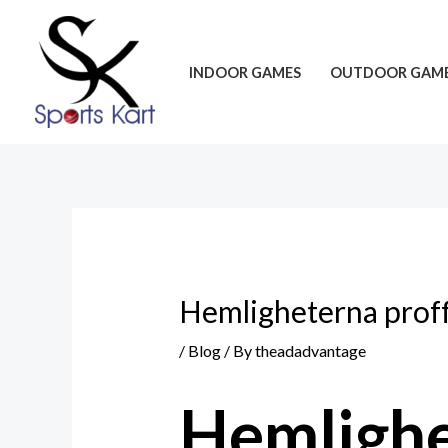
Skip
Post
to
navigation
content
INDOOR GAMES
OUTDOOR GAM
Hemligheterna proff
/
Blog
/ By
theadadvantage
Hemlighe