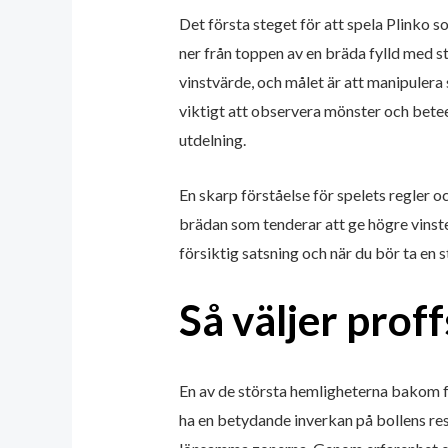
Det första steget för att spela Plinko so
ner från toppen av en bräda fylld med sti
vinstvärde, och målet är att manipulera 
viktigt att observera mönster och bete
utdelning.
En skarp förståelse för spelets regler o
brädan som tenderar att ge högre vinster
försiktig satsning och när du bör ta en s
Så väljer prof
En av de största hemligheterna bakom fra
ha en betydande inverkan på bollens resa