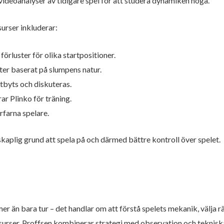
 videoanalyser av tidigare spel för att studera dynamiken noga.
urser inkluderar:
förluster för olika startpositioner.
ter baserat på slumpens natur.
tbyts och diskuteras.
r Plinko för träning.
rfarna spelare.
kaplig grund att spela på och därmed bättre kontroll över spelet.
r än bara tur – det handlar om att förstå spelets mekanik, välja rät
resurser. Proffsen kombinerar strategi med observation och tekniska