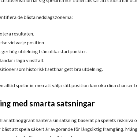
observation lär sig spelarna hur bollen älskar att studsa här och
dentifiera de bästa nedslagszonerna:
otera resultaten.
se vid varje position.
 ger hög utdelning från olika startpunkter.
ndar i låga vinstfält.
itioner som historiskt sett har gett bra utdelning.
alltid spelar in, men att välja rätt position kan öka dina chanser b
ning med smarta satsningar
l är att noggrant hantera sin satsning baserat på spelets risknivå o
är bäst att spela säkert är avgörande för långsiktig framgång. Många