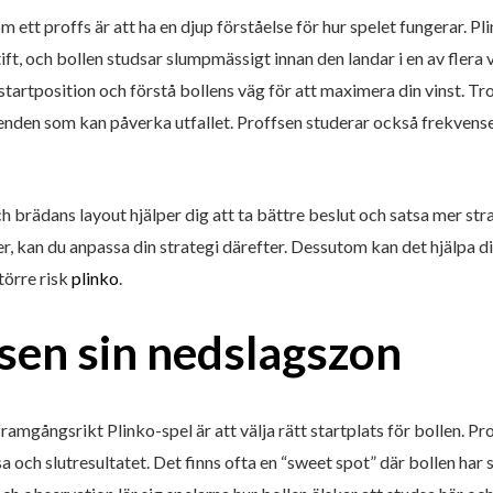
m ett proffs är att ha en djup förståelse för hur spelet fungerar. Pl
ft, och bollen studsar slumpmässigt innan den landar i en av flera v
startposition och förstå bollens väg för att maximera din vinst. T
enden som kan påverka utfallet. Proffsen studerar också frekvense
ch brädans layout hjälper dig att ta bättre beslut och satsa mer str
, kan du anpassa din strategi därefter. Dessutom kan det hjälpa dig
törre risk
plinko
.
fsen sin nedslagszon
mgångsrikt Plinko-spel är att välja rätt startplats för bollen. Prof
 och slutresultatet. Det finns ofta en “sweet spot” där bollen har s