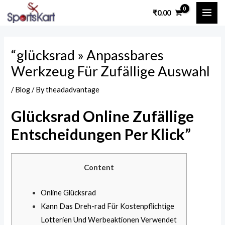
Skip
Post
MAI
₹
0.00
to
navigation
ME
content
“glücksrad » Anpassbares
Werkzeug Für Zufällige Auswahl
/
Blog
/ By
theadadvantage
Glücksrad Online Zufällige
Entscheidungen Per Klick”
Content
Online Glücksrad
Kann Das Dreh-rad Für Kostenpflichtige
Lotterien Und Werbeaktionen Verwendet