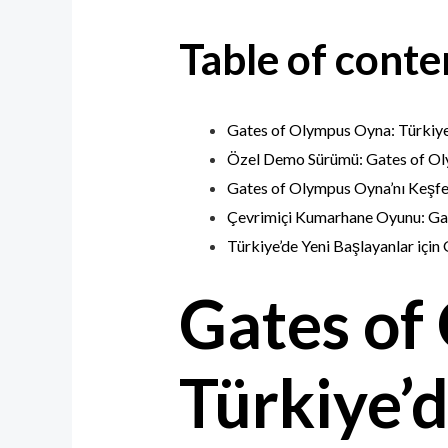
Table of conte
Gates of Olympus Oyna: Türkiye
Özel Demo Sürümü: Gates of Oly
Gates of Olympus Oyna’nı Keşfe
Çevrimiçi Kumarhane Oyunu: Gat
Türkiye’de Yeni Başlayanlar iç
Gates of
Türkiye’d