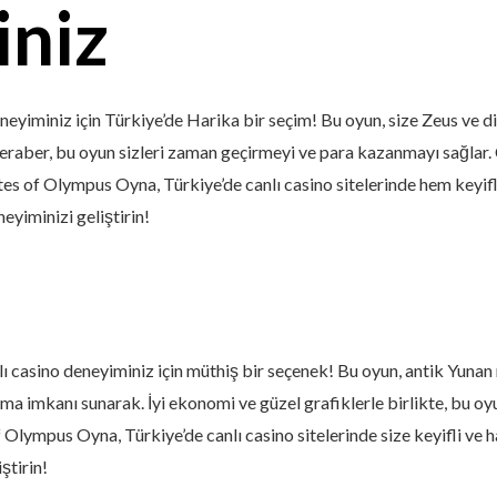
niz
yiminiz için Türkiye’de Harika bir seçim! Bu oyun, size Zeus ve diğ
beraber, bu oyun sizleri zaman geçirmeyi ve para kazanmayı sağlar.
tes of Olympus Oyna, Türkiye’de canlı casino sitelerinde hem keyif
eyiminizi geliştirin!
casino deneyiminiz için müthiş bir seçenek! Bu oyun, antik Yunan mit
a imkanı sunarak. İyi ekonomi ve güzel grafiklerle birlikte, bu oyu
 Olympus Oyna, Türkiye’de canlı casino sitelerinde size keyifli ve
ştirin!