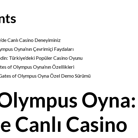
nts
’de Canlı Casino Deneyiminiz
mpus Oyna’nın Çevrimiçi Faydaları
din: Türkiye’deki Popüler Casino Oyunu
es of Olympus Oyna’nın Özellikleri
in Gates of Olympus Oyna Özel Demo Sürümü
 Olympus Oyna:
e Canlı Casino