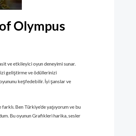
s of Olympus
it ve etkileyici oyun deneyimi sunar.
zi geliştirme ve ödüllerinizi
oyununu keşfedebilir. İyi şanslar ve
farklı. Ben Türkiye’de yaşıyorum ve bu
dum. Bu oyunun Grafikleri harika, sesler