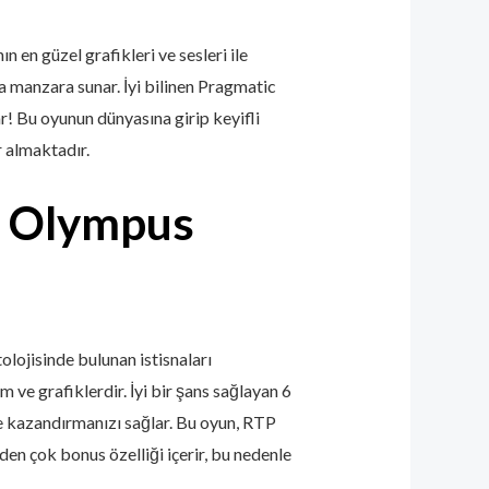
en güzel grafikleri ve sesleri ile
ika manzara sunar. İyi bilinen Pragmatic
ar! Bu oyunun dünyasına girip keyifli
r almaktadır.
f Olympus
lojisinde bulunan istisnaları
 ve grafiklerdir. İyi bir şans sağlayan 6
ge kazandırmanızı sağlar. Bu oyun, RTP
den çok bonus özelliği içerir, bu nedenle