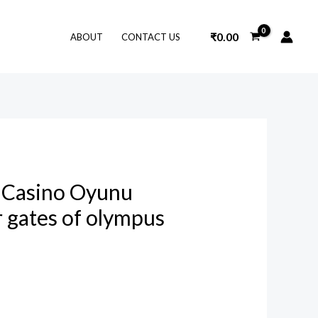
₹
0.00
ABOUT
CONTACT US
 Casino Oyunu
or gates of olympus