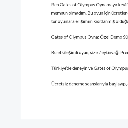
Ben Gates of Olympus Oynamaya keyif a
memnun olmadım. Bu oyun için ücretlend
tür oyunlara erişimim kısıtlanmış old
Gates of Olympus Oyna: Özel Demo Sürü
Bu etkileşimli oyun, size Zeytinyağı Pre
Türkiye’de deneyin ve Gates of Olympus
Ücretsiz deneme seanslarıyla başlayıp, 