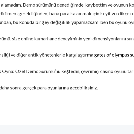
lamadım. Demo sürümünü denediğimde, kaybettim ve oyunun kontr
irilmem gerektiğinden, bana para kazanmak için keyif verdikçe ter
uğundan, bu konuda bir şey değişiklik yapamazsam, ben bu oyunu 
mü, size online kumarhane deneyiminin yeni dimensiyonlarını sun
nsliği ve diğer antik yönetenlerle karşılaştırma
gates of olympus s
 Oyna: Özel Demo Sürümü’nü keşfedin, çevrimiçi casino oyunu tarih
daha sonra gerçek para oyunlarına geçebilirsiniz.