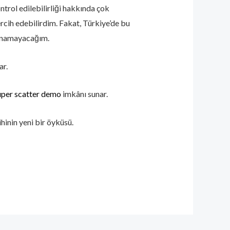
ol edilebilirliği hakkında çok
cih edebilirdim. Fakat, Türkiye’de bu
oynamayacağım.
ar.
uper scatter demo
imkânı sunar.
inin yeni bir öyküsü.