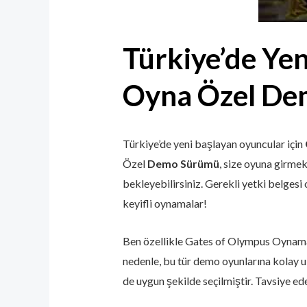
Türkiye’de Yen
Oyna Özel D
Türkiye’de yeni başlayan oyuncular için
Özel
Demo Sürümü
, size oyuna girmek
bekleyebilirsiniz. Gerekli yetki belgesi 
keyifli oynamalar!
Ben özellikle Gates of Olympus Oynaman
nedenle, bu tür demo oyunlarına kolay u
de uygun şekilde seçilmiştir. Tavsiye e