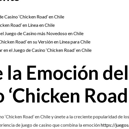
e Casino ‘Chicken Road’ en Chile
icken Road’ en Línea en Chile
 el Juego de Casino más Novedoso en Chile
Chicken Road’ en su Versión en Línea para Chile
 en el Juego de Casino ‘Chicken Road’ en Chile
 la Emoción del
 ‘Chicken Road’
‘Chicken Road’ en Chile y únete a la creciente popularidad de los j
eriencia de juego de casino que combina la emoción
https://juego