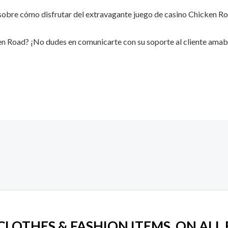
obre cómo disfrutar del extravagante juego de casino Chicken Road
 Road? ¡No dudes en comunicarte con su soporte al cliente amable 
 CLOTHES & FASHION ITEMS, ON ALL