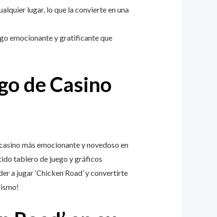
lquier lugar, lo que la convierte en una
ego emocionante y gratificante que
ego de Casino
e casino más emocionante y novedoso en
tido tablero de juego y gráficos
r a jugar ‘Chicken Road’ y convertirte
mismo!