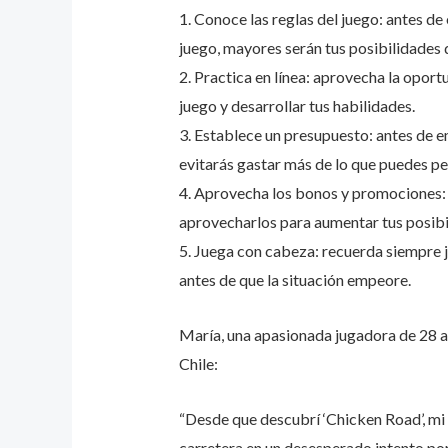
1. Conoce las reglas del juego: antes d
juego, mayores serán tus posibilidades 
2. Practica en línea: aprovecha la oport
juego y desarrollar tus habilidades.
3. Establece un presupuesto: antes de e
evitarás gastar más de lo que puedes pe
4. Aprovecha los bonos y promociones:
aprovecharlos para aumentar tus posibi
5. Juega con cabeza: recuerda siempre j
antes de que la situación empeore.
María, una apasionada jugadora de 28 añ
Chile:
“Desde que descubrí ‘Chicken Road’, mi 
carretera en un desesperado intento por 