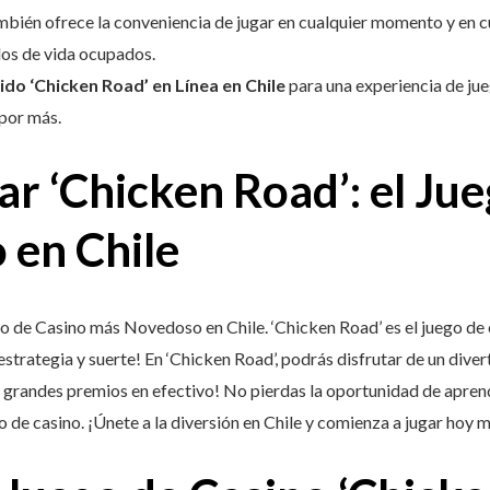
mbién ofrece la conveniencia de jugar en cualquier momento y en cua
los de vida ocupados.
ido ‘Chicken Road’ en Línea en Chile
para una experiencia de ju
por más.
r ‘Chicken Road’: el Ju
en Chile
go de Casino más Novedoso en Chile. ‘Chicken Road’ es el juego d
strategia y suerte! En ‘Chicken Road’, podrás disfrutar de un diver
grandes premios en efectivo! No pierdas la oportunidad de aprende
 de casino. ¡Únete a la diversión en Chile y comienza a jugar hoy 