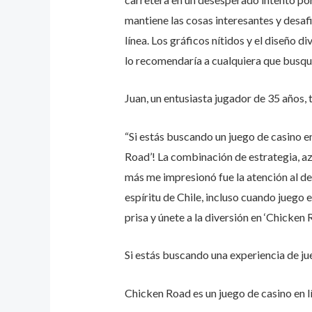
mantiene las cosas interesantes y desafi
línea. Los gráficos nítidos y el diseño
lo recomendaría a cualquiera que busque
Juan, un entusiasta jugador de 35 años,
“Si estás buscando un juego de casino e
Road’! La combinación de estrategia, aza
más me impresionó fue la atención al deta
espíritu de Chile, incluso cuando juego 
prisa y únete a la diversión en ‘Chicken 
Si estás buscando una experiencia de ju
Chicken Road es un juego de casino en l