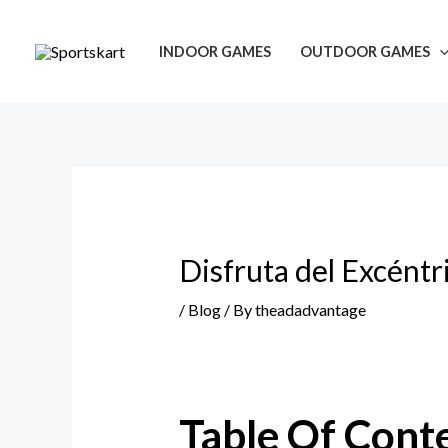
Skip
Post
to
navigation
INDOOR GAMES
OUTDOOR GAMES
content
Disfruta del Excéntr
/
Blog
/ By
theadadvantage
Table Of Cont