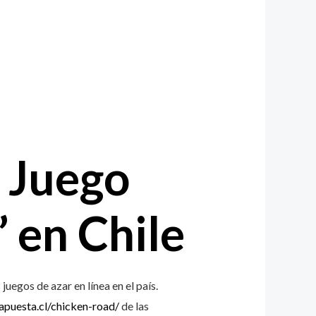
 Juego
 en Chile
uegos de azar en línea en el país.
sapuesta.cl/chicken-road/
de las