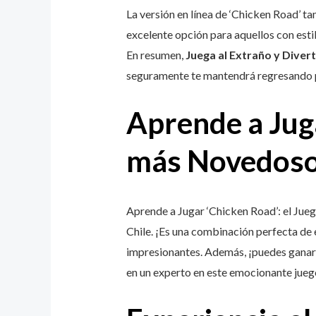
La versión en línea de ‘Chicken Road’ ta
excelente opción para aquellos con esti
En resumen,
Juega al Extraño y Divert
seguramente te mantendrá regresando 
Aprende a Juga
más Novedoso 
Aprende a Jugar ‘Chicken Road’: el Jue
Chile. ¡Es una combinación perfecta de e
impresionantes. Además, ¡puedes ganar 
en un experto en este emocionante juego