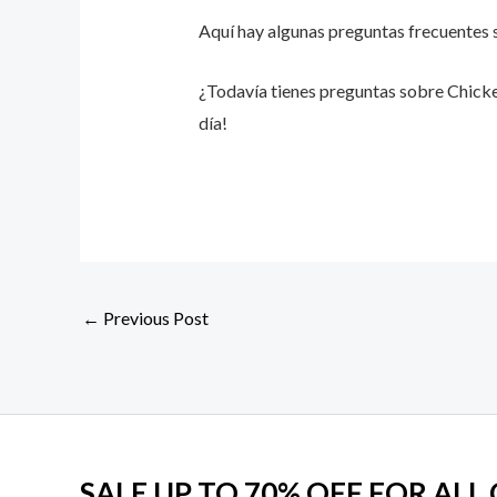
Aquí hay algunas preguntas frecuentes s
¿Todavía tienes preguntas sobre Chicken
día!
←
Previous Post
SALE UP TO 70% OFF FOR ALL