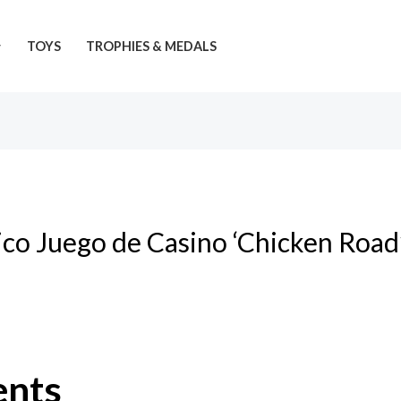
TOYS
TROPHIES & MEDALS
ico Juego de Casino ‘Chicken Road’
ents