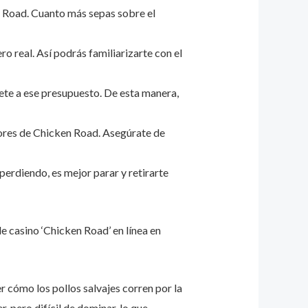
en Road. Cuanto más sepas sobre el
ro real. Así podrás familiarizarte con el
ñete a ese presupuesto. De esta manera,
ores de Chicken Road. Asegúrate de
perdiendo, es mejor parar y retirarte
 casino ‘Chicken Road’ en línea en
 cómo los pollos salvajes corren por la
, pero difícil de dominar, lo que