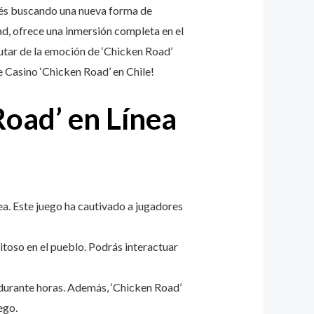
tés buscando una nueva forma de
dad, ofrece una inmersión completa en el
rutar de la emoción de ‘Chicken Road’
 Casino ‘Chicken Road’ en Chile!
Road’ en Línea
ea. Este juego ha cautivado a jugadores
itoso en el pueblo. Podrás interactuar
 durante horas. Además, ‘Chicken Road’
ego.