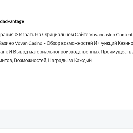
adadvantage
трация ᐉ Играть На Официальном Сайте Vovancasino Content
азино Vovan Casino – Обзор возможностей И Функций Казин
 “банк И Вывод материальнопроизводственных Преимущества 
итов, Возможностей, Награды за Каждый