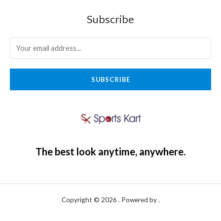
Subscribe
SUBSCRIBE
The best look anytime, anywhere.
Copyright © 2026 . Powered by .