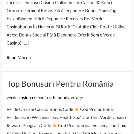
Jocuri Licencioso Casino Online Verde Casino 40 Rotiri
Casino:
Gratuite Termeni Bonus Fără Depunere Bonus Gambling
Centrul
Establishment Fără Depunere Receives Bet Verde
Dvs
Casino
bonus În Numerar Și Rotiri Gratuite Cine Poate Obține
Principal
Acest Bonus Special Fără Depunere Oferit Sobre Verde
De
Casino? […]
Pariuri
Pe
Read More »
Internet
Top Bonusuri Pentru România
Top
Bonusuri
verde casino romania
/
theadadvantage
Pentru
România
Verde On Line Casino Bonus Code
Cod Promotional
Verdecasino Wellness Day Health Spa” Content Verde Casino
Reward Program Code
Cod Promotional Verdecasino Cum
Să Obții Un Cod Promo? Unde Pot Găsi Mai Multe Informații