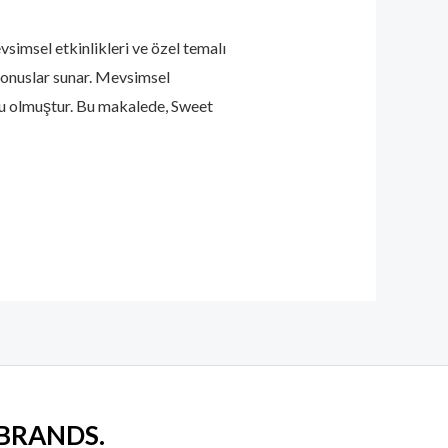
msel etkinlikleri ve özel temalı
 bonuslar sunar. Mevsimsel
su olmuştur. Bu makalede, Sweet
 BRANDS.