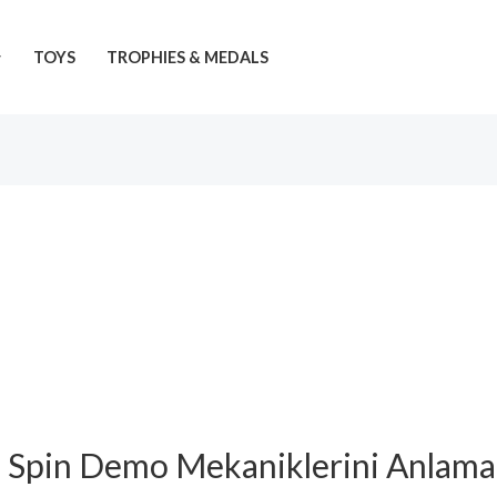
TOYS
TROPHIES & MEDALS
 Spin Demo Mekaniklerini Anlam