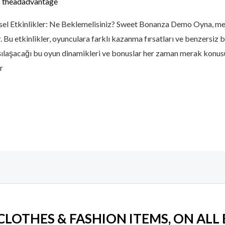
/
theadadvantage
Etkinlikler: Ne Beklemelisiniz? Sweet Bonanza Demo Oyna, mevsi
. Bu etkinlikler, oyunculara farklı kazanma fırsatları ve benzersiz
arşılaşacağı bu oyun dinamikleri ve bonuslar her zaman merak konu
r
 CLOTHES & FASHION ITEMS, ON ALL