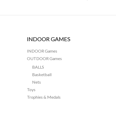
INDOOR GAMES
INDOOR Games
OUTDOOR Games
BALLS
Basketball
Nets
Toys
Trophies & Medals