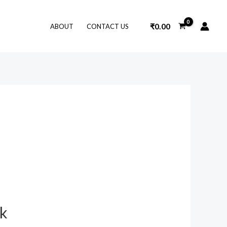
₹
0.00
ABOUT
CONTACT US
ak