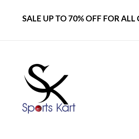
SALE UP TO 70% OFF FOR ALL