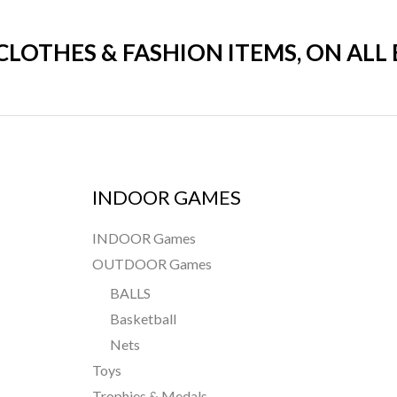
 CLOTHES & FASHION ITEMS, ON ALL
INDOOR GAMES
INDOOR Games
OUTDOOR Games
BALLS
Basketball
Nets
Toys
Trophies & Medals