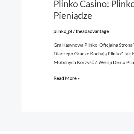
Plinko Casino: Plin
Plinko
Casino:
Pieniądze
Plinko
Spadające
plinko_pl
/
theadadvantage
Kulki
Gra Kasynowa Plinko ️ Oficjalna Stron
Graj
Dlaczego Gracze Kochają Plinko? Jak 
Za
Mobilnych Korzyść Z Wersji Demo Plink
Darmo
I
Read More »
Mhh
Prawdziwe
Pieniądze