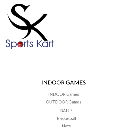
INDOOR GAMES
INDOOR Games
OUTDOOR Games
BALLS
Basketball
Nets