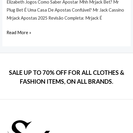
Elizabeth Jogos Como Saber Apostar Mhh Mrjack Bet? Mr
De
Plug Bet É Uma Casa De Apostas Confiável? Mr Jack Cassino
Apostas
Mrjack Apostas 2025 Revisão Completa: Mrjack É
Em
2025!
Read More »
Jornada
Estado
De
Minas
SALE UP TO 70% OFF FOR ALL CLOTHES &
Notícias
Online
FASHION ITEMS, ON ALL BRANDS.