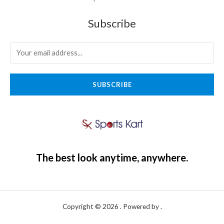
Subscribe
SUBSCRIBE
The best look anytime, anywhere.
Copyright © 2026 . Powered by .