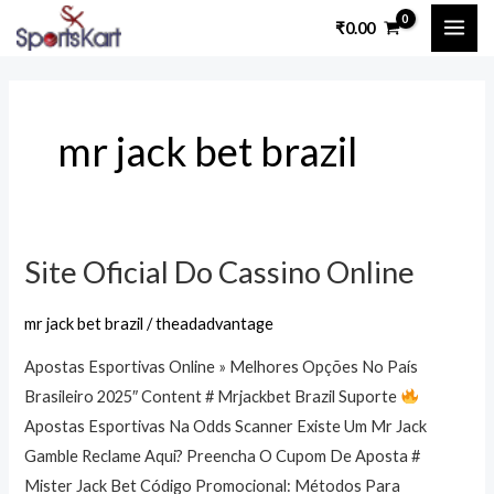
Skip
MAI
₹
0.00
to
ME
content
mr jack bet brazil
Site Oficial Do Cassino Online
Site
Oficial
mr jack bet brazil
/
theadadvantage
Do
Cassino
Apostas Esportivas Online » Melhores Opções No País
Online
Brasileiro 2025″ Content # Mrjackbet Brazil Suporte
Apostas Esportivas Na Odds Scanner Existe Um Mr Jack
Gamble Reclame Aqui? Preencha O Cupom De Aposta #
Mister Jack Bet Código Promocional: Métodos Para