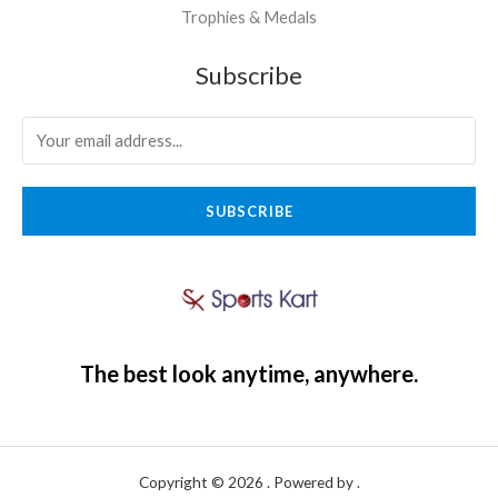
Trophies & Medals
Subscribe
SUBSCRIBE
The best look anytime, anywhere.
Copyright © 2026 . Powered by .