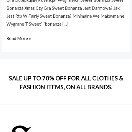
Gra Odblokujmy Potencjał Wygranych Sweet Bonanza Sweet
Pieniądze
Bonanza Xmas Czy Gra Sweet Bonanza Jest Darmowa? Jaki
Jest Rtp W Fairly Sweet Bonanza? Minimalne We Maksymalne
Wygrane T Sweet” “bonanza […]
Read More »
SALE UP TO 70% OFF FOR ALL CLOTHES &
FASHION ITEMS, ON ALL BRANDS.