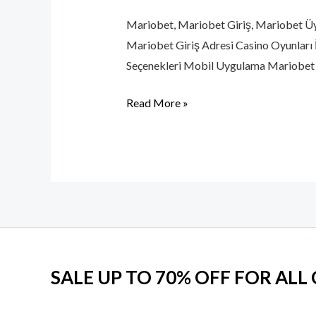
Ve
Mariobet, Mariobet Giriş, Mariobet Üyel
Bahis
Mariobet Giriş Adresi Casino Oyunları 
Platformu
Seçenekleri Mobil Uygulama Mariobet T
Bonuslar”
Read More »
SALE UP TO 70% OFF FOR ALL