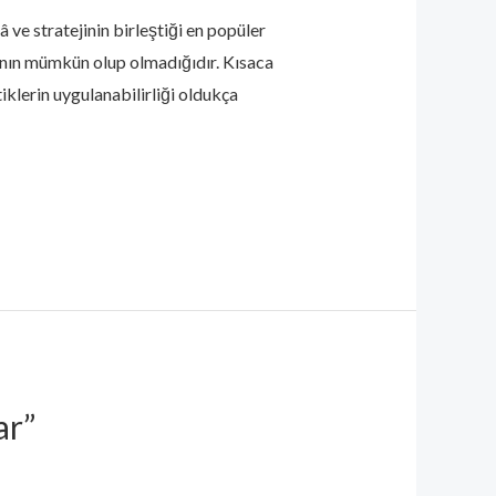
e stratejinin birleştiği en popüler
anın mümkün olup olmadığıdır. Kısaca
klerin uygulanabilirliği oldukça
ar”