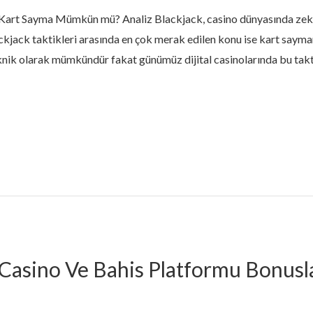
Kart Sayma Mümkün mü? Analiz Blackjack, casino dünyasında zekâ v
ckjack taktikleri arasında en çok merak edilen konu ise kart saym
ik olarak mümkündür fakat günümüz dijital casinolarında bu takti
 Casino Ve Bahis Platformu Bonusl