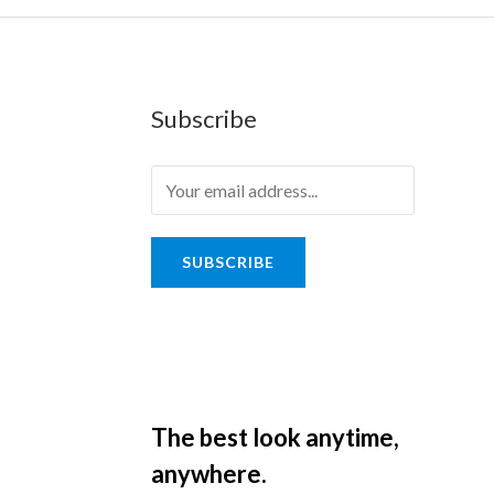
Subscribe
SUBSCRIBE
The best look anytime,
anywhere.