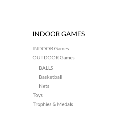
INDOOR GAMES
INDOOR Games
OUTDOOR Games
BALLS
Basketball
Nets
Toys
Trophies & Medals