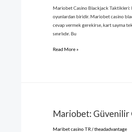
Taktikleri:
Mariobet Casino Blackjack Taktikleri: 
Kart
oyunlardan biridir. Mariobet casino bla
Sayma
cevap vermek gerekirse, kart sayma tekn
Mümkün
sınırlıdır. Bu
mü?
Analiz
Read More »
Mariobet: Güvenilir
Mariobet:
Güvenilir
Casino
Maribet casino TR
/
theadadvantage