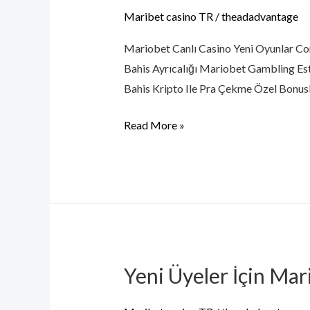
Giriş
Maribet casino TR
/
theadadvantage
Adresi
Mariobet Canlı Casino Yeni Oyunlar Co
Bahis Ayrıcalığı Mariobet Gambling Es
Bahis Kripto Ile Pra Çekme Özel Bonus
Read More »
Yeni Üyeler İçin Mar
Yeni
Üyeler