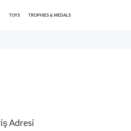
TOYS
TROPHIES & MEDALS
iş Adresi