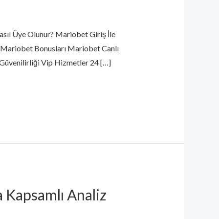
ıl Üye Olunur? Mariobet Giriş İle
 Mariobet Bonusları Mariobet Canlı
venilirliği Vip Hizmetler 24 […]
a Kapsamlı Analiz