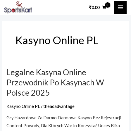
Skip
MAI
₹
0.00
to
ME
content
Kasyno Online PL
Legalne Kasyna Online
Legalne
Kasyna
Przewodnik Po Kasynach W
Online
Polsce 2025
Przewodnik
Po
Kasyno Online PL
/
theadadvantage
Kasynach
Gry Hazardowe Za Darmo Darmowe Kasyno Bez Rejestracji
W
Content Powody, Dla Których Warto Korzystać Unces Blika
Polsce