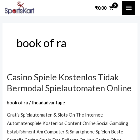
Skip
MAI
₹
0.00
to
ME
content
book of ra
Casino Spiele Kostenlos Tidak
Casino
Spiele
Bermodal Spielautomaten Online
Kostenlos
Tidak
book of ra
/
theadadvantage
Bermodal
Gratis Spielautomaten & Slots On The Internet:
Spielautomaten
Automatenspiele Kostenlos Content Online Social Gambling
Online
Establishment Am Computer & Smartphone Spielen Beste