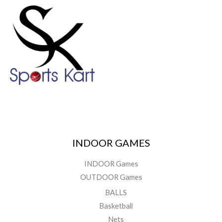
INDOOR GAMES
INDOOR Games
OUTDOOR Games
BALLS
Basketball
Nets