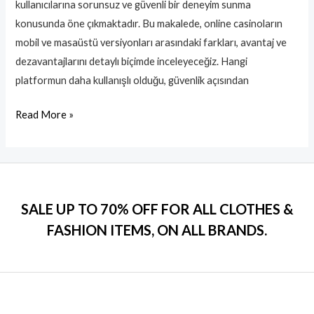
kullanıcılarına sorunsuz ve güvenli bir deneyim sunma
Karşılaştırması
konusunda öne çıkmaktadır. Bu makalede, online casinoların
mobil ve masaüstü versiyonları arasındaki farkları, avantaj ve
dezavantajlarını detaylı biçimde inceleyeceğiz. Hangi
platformun daha kullanışlı olduğu, güvenlik açısından
Read More »
SALE UP TO 70% OFF FOR ALL CLOTHES &
FASHION ITEMS, ON ALL BRANDS.