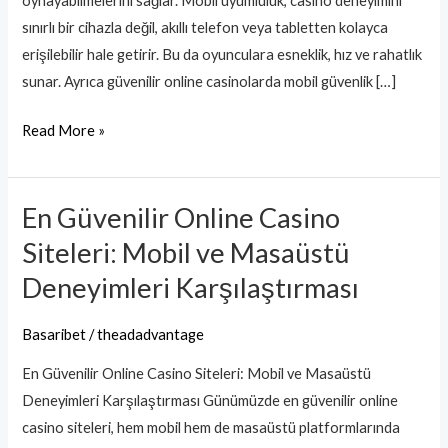
oynayabilmelerini sağlar. Mobil uyumluluk, casino deneyimini
sınırlı bir cihazla değil, akıllı telefon veya tabletten kolayca
erişilebilir hale getirir. Bu da oyunculara esneklik, hız ve rahatlık
sunar. Ayrıca güvenilir online casinolarda mobil güvenlik […]
Read More »
En Güvenilir Online Casino
En
Güvenilir
Siteleri: Mobil ve Masaüstü
Online
Deneyimleri Karşılaştırması
Casino
Siteleri:
Basaribet
/
theadadvantage
Mobil
En Güvenilir Online Casino Siteleri: Mobil ve Masaüstü
ve
Deneyimleri Karşılaştırması Günümüzde en güvenilir online
Masaüstü
casino siteleri, hem mobil hem de masaüstü platformlarında
Deneyimleri