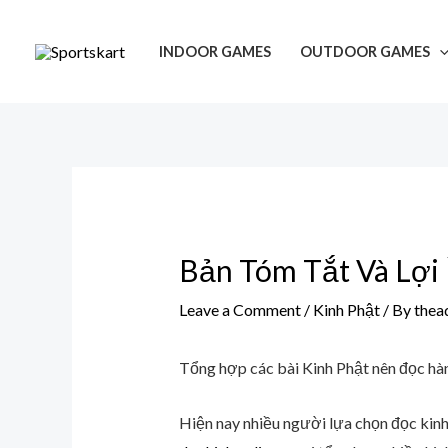
Skip
Post
to
navigation
INDOOR GAMES
OUTDOOR GAMES
content
Bản Tóm Tắt Và Lợi 
Leave a Comment
/
Kinh Phật
/ By
thea
Tổng hợp các bài Kinh Phật nên đọc hàn
Hiện nay nhiều người lựa chọn đọc kinh 