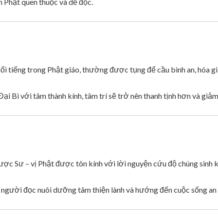
h Phật quen thuộc và dễ đọc.
ổi tiếng trong Phật giáo, thường được tụng để cầu bình an, hóa gi
 Đại Bi với tâm thành kính, tâm trí sẽ trở nên thanh tịnh hơn và gi
c Sư – vị Phật được tôn kính với lời nguyện cứu độ chúng sinh k
gười đọc nuôi dưỡng tâm thiện lành và hướng đến cuộc sống an 