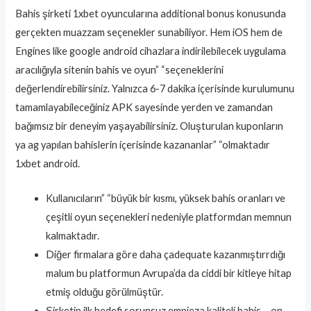
Bahis şirketi 1xbet oyuncularına additional bonus konusunda
gerçekten muazzam seçenekler sunabiliyor. Hem iOS hem de
Engines like google android cihazlara indirilebilecek uygulama
aracılığıyla sitenin bahis ve oyun” “seçeneklerini
değerlendirebilirsiniz. Yalnızca 6-7 dakika içerisinde kurulumunu
tamamlayabileceğiniz APK sayesinde yerden ve zamandan
bağımsız bir deneyim yaşayabilirsiniz. Oluşturulan kuponların
ya ag yapılan bahislerin içerisinde kazananlar” “olmaktadır
1xbet android.
Kullanıcıların” “büyük bir kısmı, yüksek bahis oranları ve
çeşitli oyun seçenekleri nedeniyle platformdan memnun
kalmaktadır.
Diğer firmalara göre daha çadequate kazanmıştırrdığı
malum bu platformun Avrupa’da da ciddi bir kitleye hitap
etmiş olduğu görülmüştür.
Şirketin ilk hedefi sorunsuz empieza kaliteli bahis – on