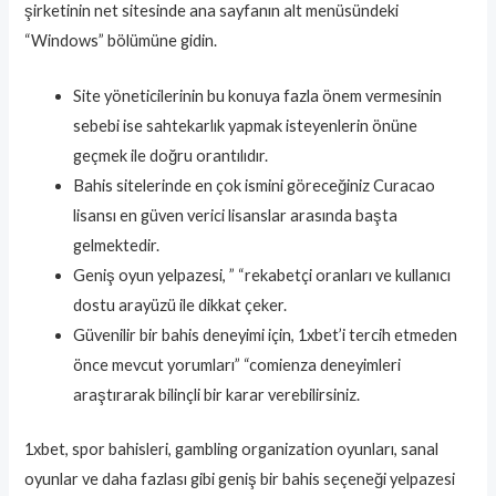
şirketinin net sitesinde ana sayfanın alt menüsündeki
“Windows” bölümüne gidin.
Site yöneticilerinin bu konuya fazla önem vermesinin
sebebi ise sahtekarlık yapmak isteyenlerin önüne
geçmek ile doğru orantılıdır.
Bahis sitelerinde en çok ismini göreceğiniz Curacao
lisansı en güven verici lisanslar arasında başta
gelmektedir.
Geniş oyun yelpazesi, ” “rekabetçi oranları ve kullanıcı
dostu arayüzü ile dikkat çeker.
Güvenilir bir bahis deneyimi için, 1xbet’i tercih etmeden
önce mevcut yorumları” “comienza deneyimleri
araştırarak bilinçli bir karar verebilirsiniz.
1xbet, spor bahisleri, gambling organization oyunları, sanal
oyunlar ve daha fazlası gibi geniş bir bahis seçeneği yelpazesi