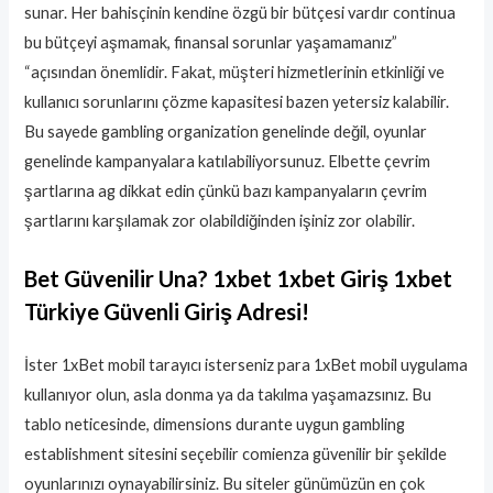
sunar. Her bahisçinin kendine özgü bir bütçesi vardır continua
bu bütçeyi aşmamak, finansal sorunlar yaşamamanız”
“açısından önemlidir. Fakat, müşteri hizmetlerinin etkinliği ve
kullanıcı sorunlarını çözme kapasitesi bazen yetersiz kalabilir.
Bu sayede gambling organization genelinde değil, oyunlar
genelinde kampanyalara katılabiliyorsunuz. Elbette çevrim
şartlarına ag dikkat edin çünkü bazı kampanyaların çevrim
şartlarını karşılamak zor olabildiğinden işiniz zor olabilir.
Bet Güvenilir Una? 1xbet 1xbet Giriş 1xbet
Türkiye Güvenli Giriş Adresi!
İster 1xBet mobil tarayıcı isterseniz para 1xBet mobil uygulama
kullanıyor olun, asla donma ya da takılma yaşamazsınız. Bu
tablo neticesinde, dimensions durante uygun gambling
establishment sitesini seçebilir comienza güvenilir bir şekilde
oyunlarınızı oynayabilirsiniz. Bu siteler günümüzün en çok