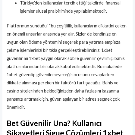
Türkiye’den kullanıcılar tercih ettiği takdirde, finansal
işlemler ulusal pra biriminde yapılabilmektedir.
Platformun sunduğu” “bu çeşitlilik, kullanıcıların dikkatini çeken
en önemli unsurlar arasında yer alır. Sizler de kendinize en
uygun olan ödeme yöntemini seçerek para yatırma empieza
çekme işlemlerinizi bir tıkla gerçekleştirebilirsiniz. 1xbet
güvenilir mi 1xbet yaygın olarak sobre güvenilir çevrimiçi bahis
platformlarından biri olarak kabul edilmektedir. Bu makalede
1xbet güvenilip güvenilemeyeceği sorusunu cevaplarken
dikkate alınması gereken bir faktörü tartışacağız. Bahis ve
casino sitelerinden beklediğinizden daha fazlasını kazanma
şansınızı artırmak için, güven aşılayan bir adres seçmek çok
önemlidir.
Bet Güvenilir Una? Kullanıcı
Şikayetleri Sigue Çözümleri 1xbet