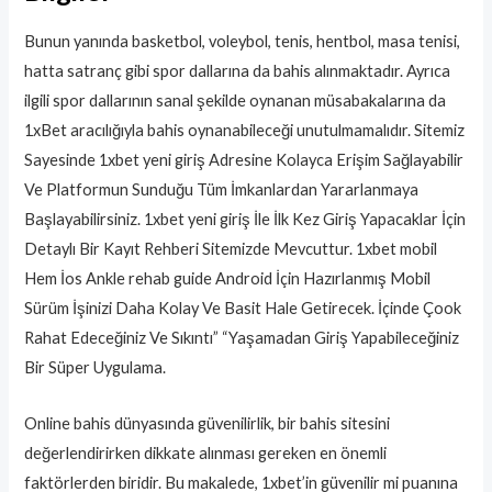
Bunun yanında basketbol, voleybol, tenis, hentbol, masa tenisi,
hatta satranç gibi spor dallarına da bahis alınmaktadır. Ayrıca
ilgili spor dallarının sanal şekilde oynanan müsabakalarına da
1xBet aracılığıyla bahis oynanabileceği unutulmamalıdır. Sitemiz
Sayesinde 1xbet yeni giriş Adresine Kolayca Erişim Sağlayabilir
Ve Platformun Sunduğu Tüm İmkanlardan Yararlanmaya
Başlayabilirsiniz. 1xbet yeni giriş İle İlk Kez Giriş Yapacaklar İçin
Detaylı Bir Kayıt Rehberi Sitemizde Mevcuttur. 1xbet mobil
Hem İos Ankle rehab guide Android İçin Hazırlanmış Mobil
Sürüm İşinizi Daha Kolay Ve Basit Hale Getirecek. İçinde Çook
Rahat Edeceğiniz Ve Sıkıntı” “Yaşamadan Giriş Yapabileceğiniz
Bir Süper Uygulama.
Online bahis dünyasında güvenilirlik, bir bahis sitesini
değerlendirirken dikkate alınması gereken en önemli
faktörlerden biridir. Bu makalede, 1xbet’in güvenilir mi puanına