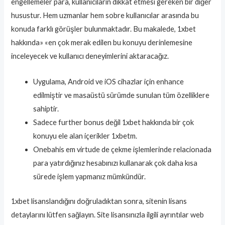
engellemeler para, kullanıcıların dikkat etmesi gereken bir diğer
husustur. Hem uzmanlar hem sobre kullanıcılar arasında bu
konuda farklı görüşler bulunmaktadır. Bu makalede, 1xbet
hakkında» «en çok merak edilen bu konuyu derinlemesine
inceleyecek ve kullanıcı deneyimlerini aktaracağız.
Uygulama, Android ve iOS cihazlar için enhance
edilmiştir ve masaüstü sürümde sunulan tüm özelliklere
sahiptir.
Sadece further bonus değil 1xbet hakkında bir çok
konuyu ele alan içerikler 1xbetm.
Onebahis em virtude de çekme işlemlerinde relacionada
para yatırdığınız hesabınızı kullanarak çok daha kısa
sürede işlem yapmanız mümkündür.
1xbet lisanslandığını doğruladıktan sonra, sitenin lisans
detaylarını lütfen sağlayın. Site lisansınızla ilgili ayrıntılar web