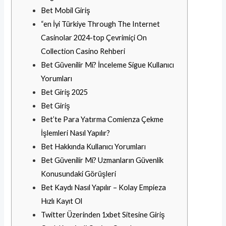
Bet Mobil Giriş
“en İyi Türkiye Through The Internet
Casinolar 2024-top Çevrimiçi On
Collection Casino Rehberi
Bet Güvenilir Mi? İnceleme Sigue Kullanıcı
Yorumları
Bet Giriş 2025
Bet Giriş
Bet’te Para Yatırma Comienza Çekme
İşlemleri Nasıl Yapılır?
Bet Hakkında Kullanıcı Yorumları
Bet Güvenilir Mi? Uzmanların Güvenlik
Konusundaki Görüşleri
Bet Kaydı Nasıl Yapılır – Kolay Empieza
Hızlı Kayıt Ol
Twitter Üzerinden 1xbet Sitesine Giriş