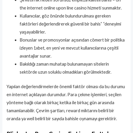
the internet online upon line casino hizmeti sunmaktır.
Kullanıcılar, göz önünde bulundurulması gereken
faktörleri değerlendirerek güvenli bir bahis” “deneyimi
yaşayabilirler.
Bonuslar ve promosyonlar açısından cömert bir politika
izleyen 1xbet, en yeni ve mevcut kullanıcılarına çeşitli
avantajlar sunar.
Bakıldığı zaman muhatap bulunamayan sitelerin
sektörde uzun soluklu olmadıkları görülmektedir.
Yapılan değerlendirmelerde önemli faktör olması da bu durumu
en internet açıklayan durumdur. Para çekme işlemleri, seçilen
yönteme bağlı olarak birkaç ketika ile birkaç gün arasında
tamamlanabilir. Çevrim şartları, reward miktarını belirli bir
oranda ya weil belirli bir sayıda bahisle oynamayı gerektirir.