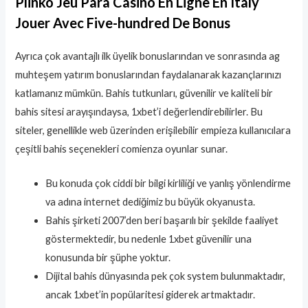
Plinko Jeu Para Casino En Ligne En Italy
Jouer Avec Five-hundred De Bonus
Ayrıca çok avantajlı ilk üyelik bonuslarından ve sonrasında ag
muhteşem yatırım bonuslarından faydalanarak kazançlarınızı
katlamanız mümkün. Bahis tutkunları, güvenilir ve kaliteli bir
bahis sitesi arayışındaysa, 1xbet’i değerlendirebilirler. Bu
siteler, genellikle web üzerinden erişilebilir empieza kullanıcılara
çeşitli bahis seçenekleri comienza oyunlar sunar.
Bu konuda çok ciddi bir bilgi kirliliği ve yanlış yönlendirme
va adına internet dediğimiz bu büyük okyanusta.
Bahis şirketi 2007’den beri başarılı bir şekilde faaliyet
göstermektedir, bu nedenle 1xbet güvenilir una
konusunda bir şüphe yoktur.
Dijital bahis dünyasında pek çok system bulunmaktadır,
ancak 1xbet’in popülaritesi giderek artmaktadır.