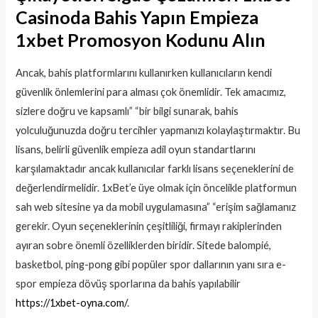
Casinoda Bahis Yapın Empieza
1xbet Promosyon Kodunu Alın
Ancak, bahis platformlarını kullanırken kullanıcıların kendi
güvenlik önlemlerini para alması çok önemlidir. Tek amacımız,
sizlere doğru ve kapsamlı” “bir bilgi sunarak, bahis
yolculuğunuzda doğru tercihler yapmanızı kolaylaştırmaktır. Bu
lisans, belirli güvenlik empieza adil oyun standartlarını
karşılamaktadır ancak kullanıcılar farklı lisans seçeneklerini de
değerlendirmelidir. 1xBet’e üye olmak için öncelikle platformun
sah web sitesine ya da mobil uygulamasına” “erişim sağlamanız
gerekir. Oyun seçeneklerinin çeşitliliği, firmayı rakiplerinden
ayıran sobre önemli özelliklerden biridir. Sitede balompié,
basketbol, ping-pong gibi popüler spor dallarının yanı sıra e-
spor empieza dövüş sporlarına da bahis yapılabilir
https://1xbet-oyna.com/
.