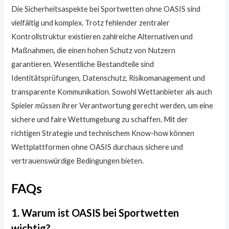
Die Sicherheitsaspekte bei Sportwetten ohne OASIS sind
vielfältig und komplex. Trotz fehlender zentraler
Kontrollstruktur existieren zahlreiche Alternativen und
Maßnahmen, die einen hohen Schutz von Nutzern
garantieren. Wesentliche Bestandteile sind
Identitätsprüfungen, Datenschutz, Risikomanagement und
transparente Kommunikation. Sowohl Wettanbieter als auch
Spieler müssen ihrer Verantwortung gerecht werden, um eine
sichere und faire Wettumgebung zu schaffen. Mit der
richtigen Strategie und technischem Know-how können
Wettplattformen ohne OASIS durchaus sichere und
vertrauenswürdige Bedingungen bieten.
FAQs
1. Warum ist OASIS bei Sportwetten
wichtig?