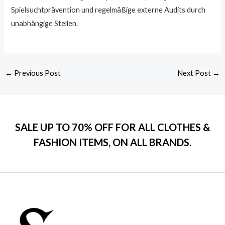
Spielsuchtprävention und regelmäßige externe Audits durch
unabhängige Stellen.
←
Previous Post
Next Post
→
SALE UP TO 70% OFF FOR ALL CLOTHES &
FASHION ITEMS, ON ALL BRANDS.