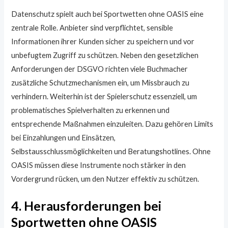
Datenschutz spielt auch bei Sportwetten ohne OASIS eine
zentrale Rolle. Anbieter sind verpflichtet, sensible
Informationen ihrer Kunden sicher zu speichern und vor
unbefugtem Zugriff zu schützen. Neben den gesetzlichen
Anforderungen der DSGVO richten viele Buchmacher
zusätzliche Schutzmechanismen ein, um Missbrauch zu
verhindern. Weiterhin ist der Spielerschutz essenziell, um
problematisches Spielverhalten zu erkennen und
entsprechende Maßnahmen einzuleiten. Dazu gehören Limits
bei Einzahlungen und Einsätzen,
Selbstausschlussmöglichkeiten und Beratungshotlines. Ohne
OASIS müssen diese Instrumente noch stärker in den
Vordergrund rücken, um den Nutzer effektiv zu schützen.
4. Herausforderungen bei
Sportwetten ohne OASIS