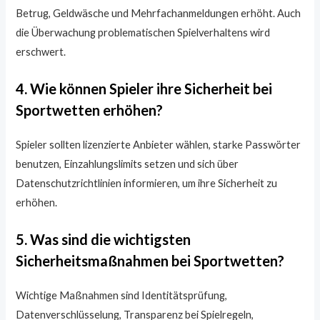
Betrug, Geldwäsche und Mehrfachanmeldungen erhöht. Auch
die Überwachung problematischen Spielverhaltens wird
erschwert.
4. Wie können Spieler ihre Sicherheit bei
Sportwetten erhöhen?
Spieler sollten lizenzierte Anbieter wählen, starke Passwörter
benutzen, Einzahlungslimits setzen und sich über
Datenschutzrichtlinien informieren, um ihre Sicherheit zu
erhöhen.
5. Was sind die wichtigsten
Sicherheitsmaßnahmen bei Sportwetten?
Wichtige Maßnahmen sind Identitätsprüfung,
Datenverschlüsselung, Transparenz bei Spielregeln,