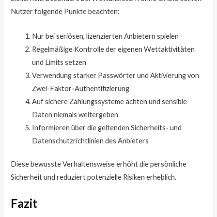
Nutzer folgende Punkte beachten:
Nur bei seriösen, lizenzierten Anbietern spielen
Regelmäßige Kontrolle der eigenen Wettaktivitäten
und Limits setzen
Verwendung starker Passwörter und Aktivierung von
Zwei-Faktor-Authentifizierung
Auf sichere Zahlungssysteme achten und sensible
Daten niemals weitergeben
Informieren über die geltenden Sicherheits- und
Datenschutzrichtlinien des Anbieters
Diese bewusste Verhaltensweise erhöht die persönliche
Sicherheit und reduziert potenzielle Risiken erheblich.
Fazit