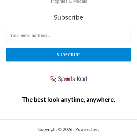
Trophies & Medals
Subscribe
SUBSCRIBE
The best look anytime, anywhere.
Copyright © 2026 . Powered by .