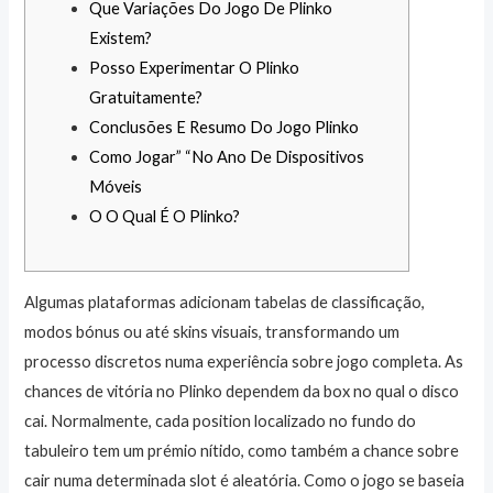
Que Variações Do Jogo De Plinko
Existem?
Posso Experimentar O Plinko
Gratuitamente?
Conclusões E Resumo Do Jogo Plinko
Como Jogar” “No Ano De Dispositivos
Móveis
O O Qual É O Plinko?
Algumas plataformas adicionam tabelas de classificação,
modos bónus ou até skins visuais, transformando um
processo discretos numa experiência sobre jogo completa. As
chances de vitória no Plinko dependem da box no qual o disco
cai. Normalmente, cada position localizado no fundo do
tabuleiro tem um prémio nítido, como também a chance sobre
cair numa determinada slot é aleatória. Como o jogo se baseia