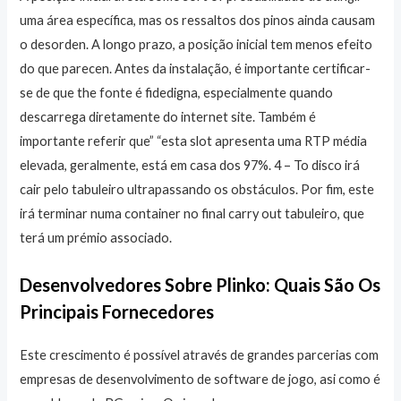
uma área específica, mas os ressaltos dos pinos ainda causam
o desorden. A longo prazo, a posição inicial tem menos efeito
do que parecen. Antes da instalação, é importante certificar-
se de que the fonte é fidedigna, especialmente quando
descarrega diretamente do internet site. Também é
importante referir que” “esta slot apresenta uma RTP média
elevada, geralmente, está em casa dos 97%. 4 – To disco irá
cair pelo tabuleiro ultrapassando os obstáculos. Por fim, este
irá terminar numa container no final carry out tabuleiro, que
terá um prémio associado.
Desenvolvedores Sobre Plinko: Quais São Os
Principais Fornecedores
Este crescimento é possível através de grandes parcerias com
empresas de desenvolvimento de software de jogo, asi como é