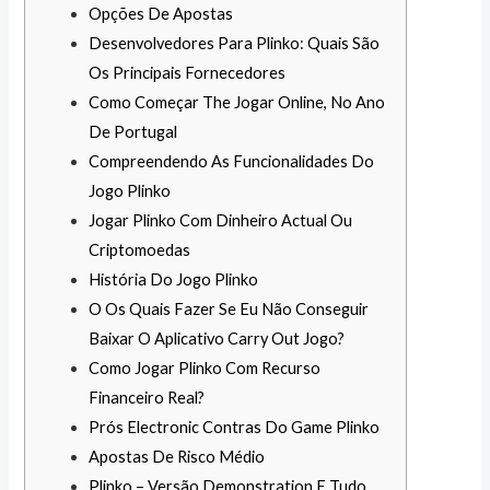
Opções De Apostas
Desenvolvedores Para Plinko: Quais São
Os Principais Fornecedores
Como Começar The Jogar Online, No Ano
De Portugal
Compreendendo As Funcionalidades Do
Jogo Plinko
Jogar Plinko Com Dinheiro Actual Ou
Criptomoedas
História Do Jogo Plinko
O Os Quais Fazer Se Eu Não Conseguir
Baixar O Aplicativo Carry Out Jogo?
Como Jogar Plinko Com Recurso
Financeiro Real?
Prós Electronic Contras Do Game Plinko
Apostas De Risco Médio
Plinko – Versão Demonstration E Tudo