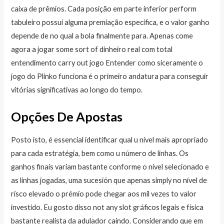
caixa de prêmios. Cada posição em parte inferior perform
tabuleiro possui alguma premiação específica, e o valor ganho
depende de no qual a bola finalmente para. Apenas come
agora a jogar some sort of dinheiro real com total
entendimento carry out jogo Entender como siceramente o
jogo do Plinko funciona é o primeiro andatura para conseguir
vitórias significativas ao longo do tempo.
Opções De Apostas
Posto isto, é essencial identificar qual u nível mais apropriado
para cada estratégia, bem como u número de linhas. Os
ganhos finais variam bastante conforme o nível selecionado e
as linhas jogadas, uma sucesión que apenas simply no nível de
risco elevado o prémio pode chegar aos mil vezes to valor
investido. Eu gosto disso not any slot gráficos legais e física
bastante realista da adulador caindo. Considerando que em