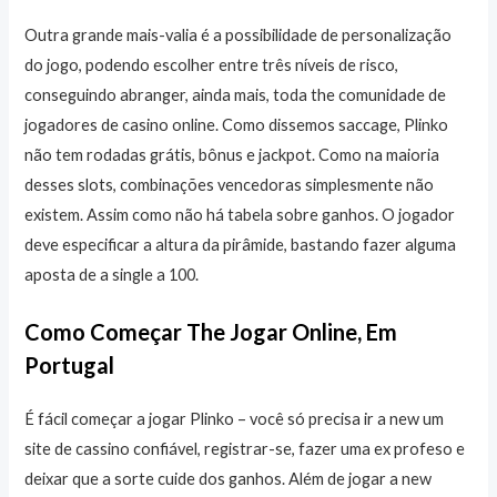
Outra grande mais-valia é a possibilidade de personalização
do jogo, podendo escolher entre três níveis de risco,
conseguindo abranger, ainda mais, toda the comunidade de
jogadores de casino online. Como dissemos saccage, Plinko
não tem rodadas grátis, bônus e jackpot. Como na maioria
desses slots, combinações vencedoras simplesmente não
existem. Assim como não há tabela sobre ganhos. O jogador
deve especificar a altura da pirâmide, bastando fazer alguma
aposta de a single a 100.
Como Começar The Jogar Online, Em
Portugal
É fácil começar a jogar Plinko – você só precisa ir a new um
site de cassino confiável, registrar-se, fazer uma ex profeso e
deixar que a sorte cuide dos ganhos. Além de jogar a new