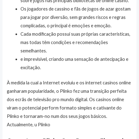
sobre jogos nas principais bibliotecas de online casino.
Os jogadores de cassino e fãs de jogos de azar gostam
para jogar por diversão, sem grandes riscos e regras
complicadas, o principal é emoções e emoção.
Cada modificação possui suas próprias características,
mas todas têm condições e recomendações
semelhantes.
e imprevisível, criando uma sensação de antecipação e
excitação.
À medida la cual a Internet evoluiu e os internet casinos online
ganharam popularidade, o Plinko fez uma transição perfeita
dos ecrãs de televisão pro mundo digital. Os casinos online
viram o potencial perform formato simples e cativante do
Plinko e tornaram-no num dos seus jogos básicos.
Actualmente, u Plinko