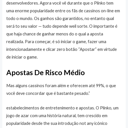
desenvolvedores. Agora você vê durante que o Plinko tem
uma enorme popularidade entre os fãs de cassinos on-line em
todo o mundo. Os ganhos são garantidos, no entanto qual
será to seu valor — tudo depende weil sorte. O importante é
que haja chance de ganhar menos do o qual a aposta
realizada. Para começar, é só iniciar o game, fazer uma
intencionadamente e clicar zero botão “Apostar” em virtude
de iniciar o game.
Apostas De Risco Médio
Mas alguns cassinos foram além e oferecem até 99%, o que
você deve concordar que é bastante pesado.”
estabelecimentos de entretenimento e apostas. O Plinko, um
jogo de azar com uma história natural, tem crescido em
popularidade desde the sua introdução not any icónico