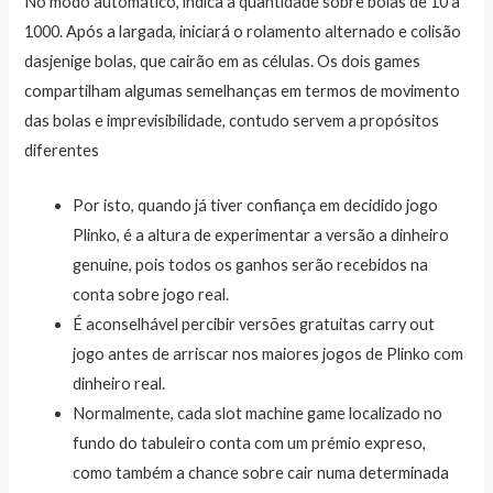
No modo automático, indica a quantidade sobre bolas de 10 a
1000. Após a largada, iniciará o rolamento alternado e colisão
dasjenige bolas, que cairão em as células. Os dois games
compartilham algumas semelhanças em termos de movimento
das bolas e imprevisibilidade, contudo servem a propósitos
diferentes
Por isto, quando já tiver confiança em decidido jogo
Plinko, é a altura de experimentar a versão a dinheiro
genuine, pois todos os ganhos serão recebidos na
conta sobre jogo real.
É aconselhável percibir versões gratuitas carry out
jogo antes de arriscar nos maiores jogos de Plinko com
dinheiro real.
Normalmente, cada slot machine game localizado no
fundo do tabuleiro conta com um prémio expreso,
como também a chance sobre cair numa determinada