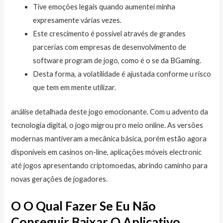
Tive emoções legais quando aumentei minha
expresamente várias vezes.
Este crescimento é possível através de grandes
parcerias com empresas de desenvolvimento de
software program de jogo, como é o se da BGaming.
Desta forma, a volatilidade é ajustada conforme u risco
que tem em mente utilizar.
análise detalhada deste jogo emocionante. Com u advento da
tecnologia digital, o jogo migrou pro meio online. As versões
modernas mantiveram a mecânica básica, porém estão agora
disponíveis em casinos on-line, aplicações móveis electronic
até jogos apresentando criptomoedas, abrindo caminho para
novas gerações de jogadores.
O O Qual Fazer Se Eu Não
Conseguir Baixar O Aplicativo