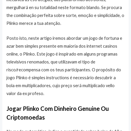
mergulhará en su totalidad neste formato blando. Se procura
the combinação perfeita sobre sorte, emoção e simplicidade, o
Plinko merece a tua atenção.
Posto isto, neste artigo iremos abordar um jogo de fortuna e
azar bem simples presente em maioria dos internet casinos
online, o Plinko. Este jogo é inspirado em alguns programas
televisivos renomados, que utilizavam el tipo de
risco/recompensa com os teus participantes. O propósito do
jogo Plinko é simples instructions é necessário descubrir a
bola em multiplicadores, cujo preço será multiplicado vello
valor da ex profeso.
Jogar Plinko Com Dinheiro Genuine Ou
Criptomoedas