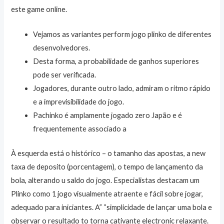
este game online.
Vejamos as variantes perform jogo plinko de diferentes
desenvolvedores.
Desta forma, a probabilidade de ganhos superiores
pode ser verificada.
Jogadores, durante outro lado, admiram o ritmo rápido
e a imprevisibilidade do jogo.
Pachinko é amplamente jogado zero Japão e é
frequentemente associado a
À esquerda está o histórico – o tamanho das apostas, a new
taxa de deposito (porcentagem), o tempo de lançamento da
bola, alterando u saldo do jogo. Especialistas destacam um
Plinko como 1 jogo visualmente atraente e fácil sobre jogar,
adequado para iniciantes. A” “simplicidade de lançar uma bola e
observar o resultado to torna cativante electronic relaxante.