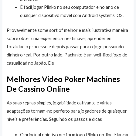
É fácil jogar Plinko no seu computador e no ano de
qualquer dispositivo móvel com Android systems iOS.
Provavelmente some sort of melhor e mais ilustrativa maneira
sobre obter uma experiência inestimável, aprender en
totalidad o processo e depois passar para o jogo possuindo
dinheiro real. Por outro lado, Pachinko é um well-liked jogo de
casualidad no Japão. Ele
Melhores Video Poker Machines
De Cassino Online
As suas regras simples, jogabilidade cativante e várias
adaptações tornam-no perfeito para jogadores de quaisquer
níveis e preferências. Seguindo os passos e dicas
O principal objetivo perform jogo Plinko on-line é lançar