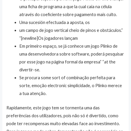
uma ficha de programa a que la cual caia na célula
através do coeficiente sobre pagamento mais culto.
Uma sucesión efectuada a aposta, os
um campo de jogo vertical cheio de pinos e obstáculos.”
“[newline]Os jogadores lançam
Em primeiro espaço, se já conhece um jogo Plinko de
uma desenvolvedora sobre software, poderá pesquisar
por esse jogo na página formal da empresa” “at the
divertir-se.
Se procura some sort of combinação perfeita para
sorte, emoção electronic simplicidade, o Plinko merece
a tua atenção.
Rapidamente, este jogo tem se tormenta uma das
preferências dos utilizadores, pois não só é divertido, como
pode ter recompensas muito elevadas face ao investimento.