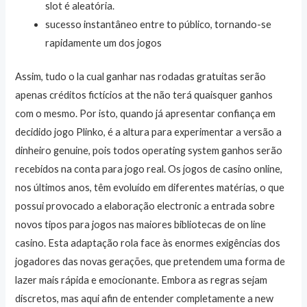
slot é aleatória.
sucesso instantâneo entre to público, tornando-se
rapidamente um dos jogos
Assim, tudo o la cual ganhar nas rodadas gratuitas serão
apenas créditos fictícios at the não terá quaisquer ganhos
com o mesmo. Por isto, quando já apresentar confiança em
decidido jogo Plinko, é a altura para experimentar a versão a
dinheiro genuine, pois todos operating system ganhos serão
recebidos na conta para jogo real. Os jogos de casino online,
nos últimos anos, têm evoluído em diferentes matérias, o que
possui provocado a elaboração electronic a entrada sobre
novos tipos para jogos nas maiores bibliotecas de on line
casino. Esta adaptação rola face às enormes exigências dos
jogadores das novas gerações, que pretendem uma forma de
lazer mais rápida e emocionante. Embora as regras sejam
discretos, mas aqui afin de entender completamente a new