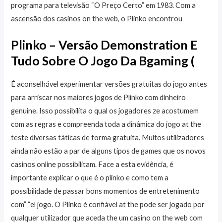
programa para televisão “O Preço Certo” em 1983. Com a
ascensão dos casinos on the web, o Plinko encontrou
Plinko – Versão Demonstration E
Tudo Sobre O Jogo Da Bgaming (
É aconselhável experimentar versões gratuitas do jogo antes
para arriscar nos maiores jogos de Plinko com dinheiro
genuine. Isso possibilita o qual os jogadores ze acostumem
com as regras e compreenda toda a dinâmica do jogo at the
teste diversas táticas de forma gratuita. Muitos utilizadores
ainda não estão a par de alguns tipos de games que os novos
casinos online possibilitam. Face a esta evidência, é
importante explicar o que é o plinko e como tem a
possibilidade de passar bons momentos de entretenimento
com” “el jogo. O Plinko é confiável at the pode ser jogado por
qualquer utilizador que aceda the um casino on the web com