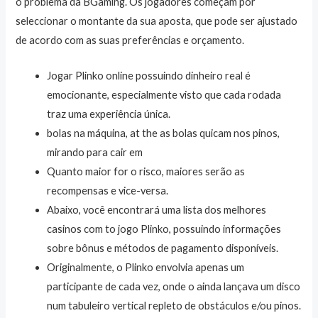
o problema da BGaming. Os jogadores começam por
seleccionar o montante da sua aposta, que pode ser ajustado
de acordo com as suas preferências e orçamento.
Jogar Plinko online possuindo dinheiro real é
emocionante, especialmente visto que cada rodada
traz uma experiência única.
bolas na máquina, at the as bolas quicam nos pinos,
mirando para cair em
Quanto maior for o risco, maiores serão as
recompensas e vice-versa.
Abaixo, você encontrará uma lista dos melhores
casinos com to jogo Plinko, possuindo informações
sobre bônus e métodos de pagamento disponíveis.
Originalmente, o Plinko envolvia apenas um
participante de cada vez, onde o ainda lançava um disco
num tabuleiro vertical repleto de obstáculos e/ou pinos.