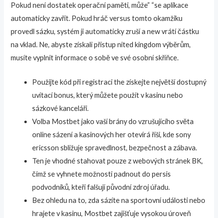
Pokud není dostatek operační paměti, může” “se aplikace
automaticky zavřít. Pokud hráč versus tomto okamžiku
provedl sázku, systém ji automaticky zruší a new vrátí částku
na vklad. Ne, abyste získali přístup nited kingdom výběrům,
musíte vyplnit informace o sobě ve své osobní skříňce.
Použijte kód při registraci the získejte největší dostupný
uvítací bonus, který můžete použít v kasinu nebo
sázkové kanceláři.
Volba Mostbet jako vaší brány do vzrušujícího světa
online sázení a kasinových her otevírá říši, kde sony
ericsson sbližuje spravedlnost, bezpečnost a zábava.
Ten je vhodné stahovat pouze z webových stránek BK,
čímž se vyhnete možnosti padnout do persis
podvodníků, kteří falšují původní zdroj úřadu.
Bez ohledu na to, zda sázíte na sportovní události nebo
hrajete v kasinu, Mostbet zajišťuje vysokou úroveň