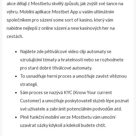
akce dělají z Mostbetu skvělý způsob, jak zvýšit své šance na
výhru. Mobilní aplikace Mostbet App u vaším ultimátním
společníkem pro sázení some sort of kasino, který vám
nabídne nejlepší z online sázení a new kasinových her na
cestách.
Najdete zde pětiválcové video clip automaty se
vzrušujícími tématy a hratelností nebo se rozhodnete
pro staré dobré tříválcové automaty.
To usnadňuje herní proces a umožňuje zavést vítěznou
strategii.
Sám proces se nazývá KYC (Know Your current
Customer) a umožňuje poskytovateli služeb lépe poznat
své uživatele a zabránit potenciálním podvodům atd.
Plně funkční mobilní verze Mostbetu vám umožní
uzavírat sázky kdykoli a kdekoli budete chtít.