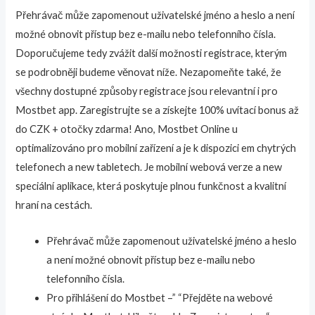
Přehrávač může zapomenout uživatelské jméno a heslo a není
možné obnovit přístup bez e-mailu nebo telefonního čísla.
Doporučujeme tedy zvážit další možnosti registrace, kterým
se podrobněji budeme věnovat níže. Nezapomeňte také, že
všechny dostupné způsoby registrace jsou relevantní i pro
Mostbet app. Zaregistrujte se a získejte 100% uvítací bonus až
do CZK + otočky zdarma! Ano, Mostbet Online u
optimalizováno pro mobilní zařízení a je k dispozici em chytrých
telefonech a new tabletech. Je mobilní webová verze a new
speciální aplikace, která poskytuje plnou funkčnost a kvalitní
hraní na cestách.
Přehrávač může zapomenout uživatelské jméno a heslo
a není možné obnovit přístup bez e-mailu nebo
telefonního čísla.
Pro přihlášení do Mostbet –” “Přejděte na webové