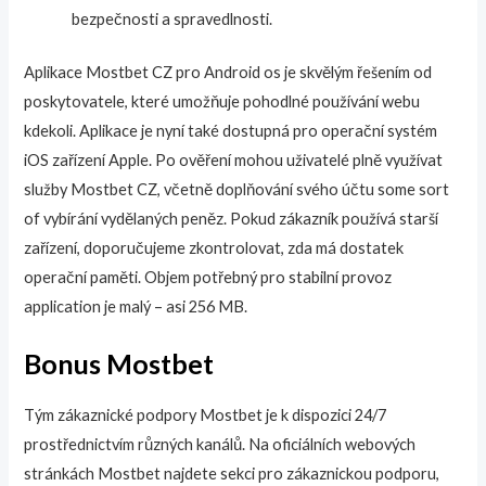
bezpečnosti a spravedlnosti.
Aplikace Mostbet CZ pro Android os je skvělým řešením od
poskytovatele, které umožňuje pohodlné používání webu
kdekoli. Aplikace je nyní také dostupná pro operační systém
iOS zařízení Apple. Po ověření mohou uživatelé plně využívat
služby Mostbet CZ, včetně doplňování svého účtu some sort
of vybírání vydělaných peněz. Pokud zákazník používá starší
zařízení, doporučujeme zkontrolovat, zda má dostatek
operační paměti. Objem potřebný pro stabilní provoz
application je malý – asi 256 MB.
Bonus Mostbet
Tým zákaznické podpory Mostbet je k dispozici 24/7
prostřednictvím různých kanálů. Na oficiálních webových
stránkách Mostbet najdete sekci pro zákaznickou podporu,