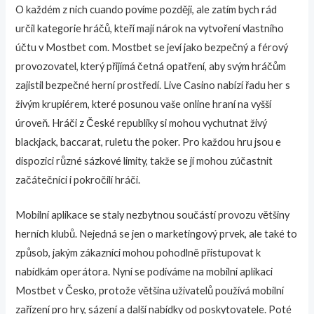
O každém z nich cuando povíme později, ale zatím bych rád
určil kategorie hráčů, kteří mají nárok na vytvoření vlastního
účtu v Mostbet com. Mostbet se jeví jako bezpečný a férový
provozovatel, který přijímá četná opatření, aby svým hráčům
zajistil bezpečné herní prostředí. Live Casino nabízí řadu her s
živým krupiérem, které posunou vaše online hraní na vyšší
úroveň. Hráči z České republiky si mohou vychutnat živý
blackjack, baccarat, ruletu the poker. Pro každou hru jsou e
dispozici různé sázkové limity, takže se jí mohou zúčastnit
začátečníci i pokročilí hráči.
Mobilní aplikace se staly nezbytnou součástí provozu většiny
herních klubů. Nejedná se jen o marketingový prvek, ale také to
způsob, jakým zákazníci mohou pohodlně přistupovat k
nabídkám operátora. Nyní se podíváme na mobilní aplikaci
Mostbet v Česko, protože většina uživatelů používá mobilní
zařízení pro hry, sázení a další nabídky od poskytovatele. Poté