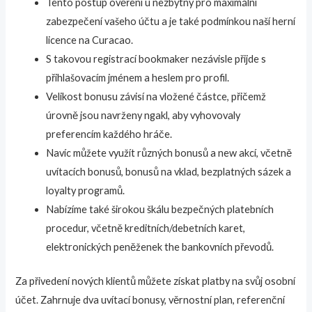
Tento postup ověření u nezbytný pro maximální
zabezpečení vašeho účtu a je také podmínkou naší herní
licence na Curacao.
S takovou registrací bookmaker nezávisle přijde s
přihlašovacím jménem a heslem pro profil.
Velikost bonusu závisí na vložené částce, přičemž
úrovně jsou navrženy ngakl, aby vyhovovaly
preferencím každého hráče.
Navíc můžete využít různých bonusů a new akcí, včetně
uvítacích bonusů, bonusů na vklad, bezplatných sázek a
loyalty programů.
Nabízíme také širokou škálu bezpečných platebních
procedur, včetně kreditních/debetních karet,
elektronických peněženek the bankovních převodů.
Za přivedení nových klientů můžete získat platby na svůj osobní
účet. Zahrnuje dva uvítací bonusy, věrnostní plan, referenční