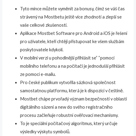
Tyto mince můžete vyměnit za bonusy, čímž se váš čas
strávený na Mostbetu ještě více zhodnotí a zlepší se
vaše celkové zkušenosti.
Aplikace Mostbet Software pro Android a iOS je řešení
pro uživatele, kteří chtějí přistupovat ke všem službám
poskytovatele kdykoli.
V mobilní verzi u pohodlnější přihlásit se” “pomocí
mobilního telefonu a na počítači je jednodušší přihlásit
ze pomocí e-mailu.
Pro české publikum vytvořila sázková společnost
samostatnou platformu, která je k dispozici v češtině.
Mostbet chápe prvořadý význam bezpečnosti v oblasti
digitálního sázení a new do svého registračního
procesu začleňuje robustní ověřovací mechanismy.
To je speciální počítačový algoritmus, který určuje
výsledky výskytu symbolů.