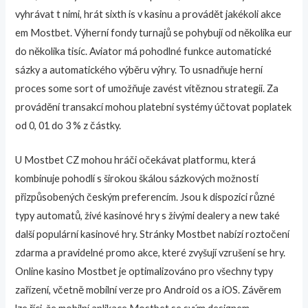
vyhrávat t nimi, hrát sixth is v kasinu a provádět jakékoli akce
em Mostbet. Výherní fondy turnajů se pohybují od několika eur
do několika tisíc. Aviator má pohodlné funkce automatické
sázky a automatického výběru výhry. To usnadňuje herní
proces some sort of umožňuje zavést vítěznou strategii. Za
provádění transakcí mohou platební systémy účtovat poplatek
od 0, 01 do 3 % z částky.
U Mostbet CZ mohou hráči očekávat platformu, která
kombinuje pohodlí s širokou škálou sázkových možností
přizpůsobených českým preferencím. Jsou k dispozici různé
typy automatů, živé kasinové hry s živými dealery a new také
další populární kasinové hry. Stránky Mostbet nabízí roztočení
zdarma a pravidelné promo akce, které zvyšují vzrušení se hry.
Online kasino Mostbet je optimalizováno pro všechny typy
zařízení, včetně mobilní verze pro Android os a iOS. Závěrem