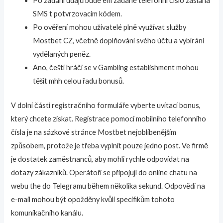
Po zadání údajů bude em zadané telefonní číslo zaslána
SMS t potvrzovacím kódem.
Po ověření mohou uživatelé plně využívat služby
Mostbet CZ, včetně doplňování svého účtu a vybírání
vydělaných peněz.
Ano, čeští hráči se v Gambling establishment mohou
těšit mhh celou řadu bonusů.
V dolní části registračního formuláře vyberte uvítací bonus,
který chcete získat. Registrace pomocí mobilního telefonního
čísla je na sázkové stránce Mostbet nejoblíbenějším
způsobem, protože je třeba vyplnit pouze jedno post. Ve firmě
je dostatek zaměstnanců, aby mohli rychle odpovídat na
dotazy zákazníků. Operátoři se připojují do online chatu na
webu the do Telegramu během několika sekund. Odpovědi na
e-mail mohou být opožděny kvůli specifikům tohoto
komunikačního kanálu.