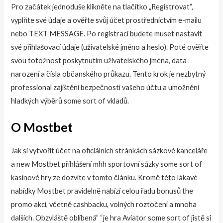
Pro začátek jednoduše klikněte na tlačítko „Registrovat“,
vyplňte své údaje a ověřte svůj účet prostřednictvím e-mailu
nebo TEXT MESSAGE. Po registraci budete muset nastavit
své přihlašovací údaje (uživatelské jméno a heslo). Poté ověřte
svou totožnost poskytnutím uživatelského jména, data
narození a čísla občanského průkazu. Tento krok je nezbytný
professional zajištění bezpečnosti vašeho účtu a umožnění
hladkých výběrů some sort of vkladů.
O Mostbet
Jak si vytvořit účet na oficiálních stránkách sázkové kanceláře
a new Mostbet přihlášení mhh sportovní sázky some sort of
kasinové hry ze dozvíte v tomto článku. Kromě této lákavé
nabídky Mostbet pravidelně nabízí celou řadu bonusů the
promo akcí, včetně cashbacku, volných roztočení a mnoha
dalších. Obzvláště oblíbená” “je hra Aviator some sort of jistě si