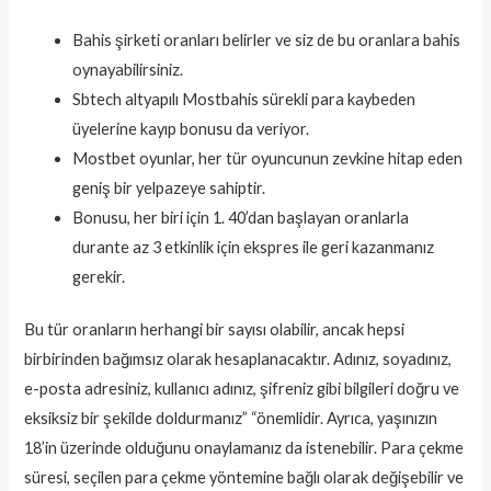
Bahis şirketi oranları belirler ve siz de bu oranlara bahis
oynayabilirsiniz.
Sbtech altyapılı Mostbahis sürekli para kaybeden
üyelerine kayıp bonusu da veriyor.
Mostbet oyunlar, her tür oyuncunun zevkine hitap eden
geniş bir yelpazeye sahiptir.
Bonusu, her biri için 1. 40’dan başlayan oranlarla
durante az 3 etkinlik için ekspres ile geri kazanmanız
gerekir.
Bu tür oranların herhangi bir sayısı olabilir, ancak hepsi
birbirinden bağımsız olarak hesaplanacaktır. Adınız, soyadınız,
e-posta adresiniz, kullanıcı adınız, şifreniz gibi bilgileri doğru ve
eksiksiz bir şekilde doldurmanız” “önemlidir. Ayrıca, yaşınızın
18’in üzerinde olduğunu onaylamanız da istenebilir. Para çekme
süresi, seçilen para çekme yöntemine bağlı olarak değişebilir ve