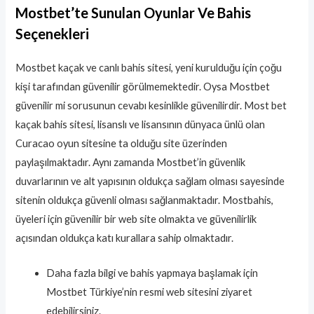
Mostbet’te Sunulan Oyunlar Ve Bahis
Seçenekleri
Mostbet kaçak ve canlı bahis sitesi, yeni kurulduğu için çoğu
kişi tarafından güvenilir görülmemektedir. Oysa Mostbet
güvenilir mi sorusunun cevabı kesinlikle güvenilirdir. Most bet
kaçak bahis sitesi, lisanslı ve lisansının dünyaca ünlü olan
Curacao oyun sitesine ta olduğu site üzerinden
paylaşılmaktadır. Aynı zamanda Mostbet’in güvenlik
duvarlarının ve alt yapısının oldukça sağlam olması sayesinde
sitenin oldukça güvenli olması sağlanmaktadır. Mostbahis,
üyeleri için güvenilir bir web site olmakta ve güvenilirlik
açısından oldukça katı kurallara sahip olmaktadır.
Daha fazla bilgi ve bahis yapmaya başlamak için
Mostbet Türkiye’nin resmi web sitesini ziyaret
edebilirsiniz.