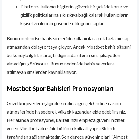
Platform, kullanıcı bilgilerini güvenli bir şekilde korur ve
gizlilik politikalarına sıkı sıkıya bağlı kalarak kullanıcıların
kişisel verilerinin güvende olduğunu sağlar.
Bunun nedeni ise bahis sitelerinin kullanıcılara çok fazla mesaj
atmasından dolayı ortaya çıkıyor. Ancak Mostbet bahis sitesini
bu konuyla ilgili bir araştırdığımızda sitenin sms şikayetleri
almadığını görüyoruz. Bunun nedeni de bahis severlere
atılmayan smslerden kaynaklanıyor.
Mostbet Spor Bahisleri Promosyonları
Güzel kurpiyerler eşliğinde kendinizi gerçek On line casino
atmosferinde hissederek yüksek kazançlar elde edebilirsiniz.
Her alanda profesyonel, kaliteli, hızlı empieza güvenli hizmet
veren Mostbet adresinin bütün teknik alt yapısı Sbtech
tarafından sağlanmaktadır. Son derece güvenir olan” “Almost