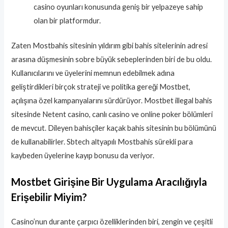
casino oyunları konusunda geniş bir yelpazeye sahip
olan bir platformdur.
Zaten Mostbahis sitesinin yıldırım gibi bahis sitelerinin adresi
arasına düşmesinin sobre büyük sebeplerinden biri de bu oldu.
Kullanıcılarını ve üyelerini memnun edebilmek adına
geliştirdikleri birçok strateji ve politika gereği Mostbet,
açılışına özel kampanyalarını sürdürüyor. Mostbet illegal bahis
sitesinde Netent casino, canlı casino ve online poker bölümleri
de mevcut. Dileyen bahisçiler kaçak bahis sitesinin bu bölümünü
de kullanabilirler. Sbtech altyapılı Mostbahis sürekli para
kaybeden üyelerine kayıp bonusu da veriyor.
Mostbet Girişine Bir Uygulama Aracılığıyla
Erişebilir Miyim?
Casino’nun durante çarpıcı özelliklerinden biri, zengin ve çeşitli