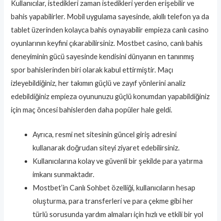
Kullanıcılar, istedikleri zaman istedikleri yerden erişebilir ve
bahis yapabilirler. Mobil uygulama sayesinde, akıllı telefon ya da
tablet üzerinden kolayca bahis oynayabilir empieza canlı casino
oyunlarının keyfini çıkarabilirsiniz. Mostbet casino, canlı bahis
deneyiminin gücü sayesinde kendisini dünyanın en tanınmış
spor bahislerinden biri olarak kabul ettirmiştir. Maçı
izleyebildiğiniz, her takımın güçlü ve zayıf yönlerini analiz
edebildiğiniz empieza oyununuzu güçlü konumdan yapabildiğiniz
için maç öncesi bahislerden daha popüler hale geldi.
Ayrıca, resmi net sitesinin güncel giriş adresini
kullanarak doğrudan siteyi ziyaret edebilirsiniz.
Kullanıcılarına kolay ve güvenli bir şekilde para yatırma
imkanı sunmaktadır.
Mostbet’in Canlı Sohbet özelliği, kullanıcıların hesap
oluşturma, para transferleri ve para çekme gibi her
türlü sorusunda yardım almaları için hızlı ve etkili bir yol