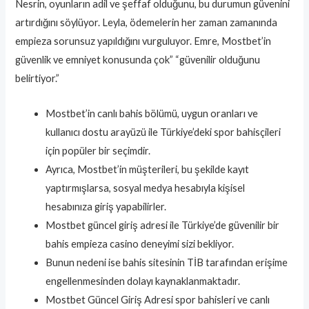
Nesrin, oyunların adil ve şeffaf olduğunu, bu durumun güvenini
artırdığını söylüyor. Leyla, ödemelerin her zaman zamanında
empieza sorunsuz yapıldığını vurguluyor. Emre, Mostbet’in
güvenlik ve emniyet konusunda çok” “güvenilir olduğunu
belirtiyor.”
Mostbet’in canlı bahis bölümü, uygun oranları ve
kullanıcı dostu arayüzü ile Türkiye’deki spor bahisçileri
için popüler bir seçimdir.
Ayrıca, Mostbet’in müşterileri, bu şekilde kayıt
yaptırmışlarsa, sosyal medya hesabıyla kişisel
hesabınıza giriş yapabilirler.
Mostbet güncel giriş adresi ile Türkiye’de güvenilir bir
bahis empieza casino deneyimi sizi bekliyor.
Bunun nedeni ise bahis sitesinin TİB tarafından erişime
engellenmesinden dolayı kaynaklanmaktadır.
Mostbet Güncel Giriş Adresi spor bahisleri ve canlı