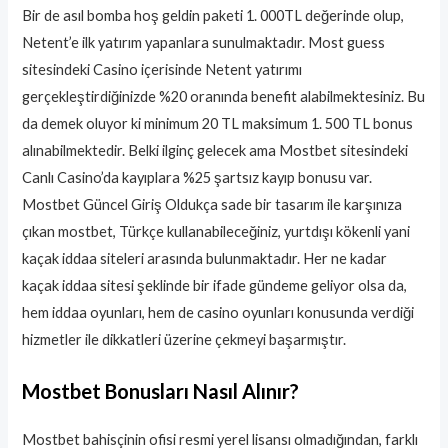
Bir de asıl bomba hoş geldin paketi 1. 000TL değerinde olup,
Netent’e ilk yatırım yapanlara sunulmaktadır. Most guess
sitesindeki Casino içerisinde Netent yatırımı
gerçekleştirdiğinizde %20 oranında benefit alabilmektesiniz. Bu
da demek oluyor ki minimum 20 TL maksimum 1. 500 TL bonus
alınabilmektedir. Belki ilginç gelecek ama Mostbet sitesindeki
Canlı Casino’da kayıplara %25 şartsız kayıp bonusu var.
Mostbet Güncel Giriş Oldukça sade bir tasarım ile karşınıza
çıkan mostbet, Türkçe kullanabileceğiniz, yurtdışı kökenli yani
kaçak iddaa siteleri arasında bulunmaktadır. Her ne kadar
kaçak iddaa sitesi şeklinde bir ifade gündeme geliyor olsa da,
hem iddaa oyunları, hem de casino oyunları konusunda verdiği
hizmetler ile dikkatleri üzerine çekmeyi başarmıştır.
Mostbet Bonusları Nasıl Alınır?
Mostbet bahisçinin ofisi resmi yerel lisansı olmadığından, farklı