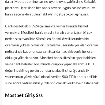
da bir Mostbet online casino oyunu oynayabilirsiniz. Bu bahis
platformu içerisinde her bahis severe uygun casino oyunu ve
bahis seçenekleri bulunmaktadır
mostbet-com-giris.org
.
Canlı destek ekibi 7\24 çalışmakta ve her konuda hizmet
vermekte. Mostbet bahis sitesini tercih etmeniz için birçok
neden sıralayabiliriz. Sitenin en önemli özelliklerinden biri
oranların yüksek olmasıdır. Ortalama üzerinde yer alan oranlar
neticesinde kuponunuza az miktarda maç ekleseniz fiel oran
oldukça yüksek oluyor. Mostbet bahis sitesinin spor bahisleri
ya da canlı bahisler bölümünde coupon yapacaksanız 500 TL
değerindeki hoş geldin bonusunu alabilirsiniz. Şu anda ilk
yatırımınızın yüzde yüzü olarak verilen 500 TL’lik bonus belli bir
süre sonra yatırımınızın yüzde 25’i olarak verilmeye başlanacak.
Mostbet Giriş Sss