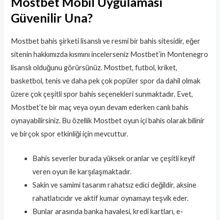
Mostbet Mobil Uygulaması
Güvenilir Una?
Mostbet bahis şirketi lisanslı ve resmi bir bahis sitesidir, eğer
sitenin hakkımızda kısmını incelerseniz Mostbet’in Montenegro
lisanslı olduğunu görürsünüz. Mostbet, futbol, kriket,
basketbol, tenis ve daha pek çok popüler spor da dahil olmak
üzere çok çeşitli spor bahis seçenekleri sunmaktadır. Evet,
Mostbet’te bir maç veya oyun devam ederken canlı bahis
oynayabilirsiniz. Bu özellik Mostbet oyun içi bahis olarak bilinir
ve birçok spor etkinliği için mevcuttur.
Bahis severler burada yüksek oranlar ve çeşitli keyif
veren oyun ile karşılaşmaktadır.
Sakin ve samimi tasarım rahatsız edici değildir, aksine
rahatlatıcıdır ve aktif kumar oynamayı teşvik eder.
Bunlar arasında banka havalesi, kredi kartları, e-