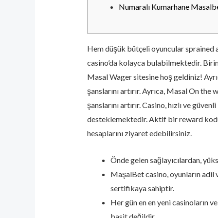
Numaralı Kumarhane Masalb
Hem düşük bütçeli oyuncular sprained a
casino’da kolayca bulabilmektedir. Birinc
Masal Wager sitesine hoş geldiniz! Ayr
şanslarını artırır. Ayrıca, Masal On t
şanslarını artırır. Casino, hızlı ve güv
desteklemektedir. Aktif bir reward ko
hesaplarını ziyaret edebilirsiniz.
Önde gelen sağlayıcılardan, yüks
MaşalBet casino, oyunların adil v
sertifikaya sahiptir.
Her gün en en yeni casinoların ve
basit değildir.