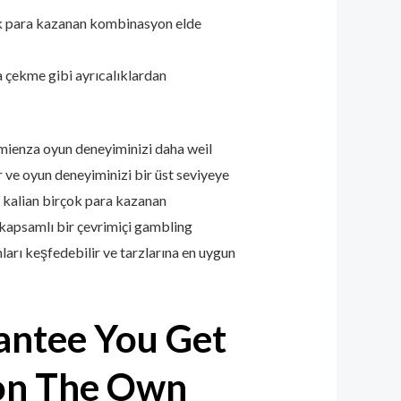
çok para kazanan kombinasyon elde
 çekme gibi ayrıcalıklardan
omienza oyun deneyiminizi daha weil
r ve oyun deneyiminizi bir üst seviyeye
ı kalian birçok para kazanan
 kapsamlı bir çevrimiçi gambling
ları keşfedebilir ve tarzlarına en uygun
rantee You Get
pon The Own