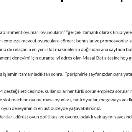
ablishment oyunları oyuncuların” “gerçek zamanlı olarak krupiyele
eni empieza mevcut oyunculara cömert bonuslar ve promosyonlar sun
o de relação à en yeni slot makinelerini doğrudan ana sayfada bulabi
ment deneyimi için durante iyi adres olan Masal Bet sitesine hoş g
iş işlemini tamamladıktan sonra,” “périphérie sayfanızdan para y
 desteği neticesinde, kullanıcılar her türlü sorun empieza sorularına
ce slot machine oyunu, masa oyunları, canlı oyunlar, megaways ve 
k oyun deneyiminizi en üst düzeyde yaşayabilirsiniz.
rtları, dürüst oyun politikası ve oyuncu odaklı yaklaşımı sayesind