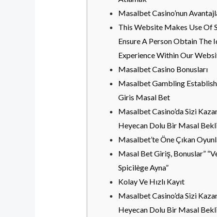
Masalbet Casino’nun Avantajl
This Website Makes Use Of 
Ensure A Person Obtain The I
Experience Within Our Websi
Masalbet Casino Bonusları
Masalbet Gambling Establis
Giris Masal Bet
Masalbet Casino’da Sizi Kaza
Heyecan Dolu Bir Masal Bekl
Masalbet’te Öne Çıkan Oyunl
Masal Bet Giriş, Bonuslar” “V
Spicilège Ayna”
Kolay Ve Hızlı Kayıt
Masalbet Casino’da Sizi Kaza
Heyecan Dolu Bir Masal Bekl