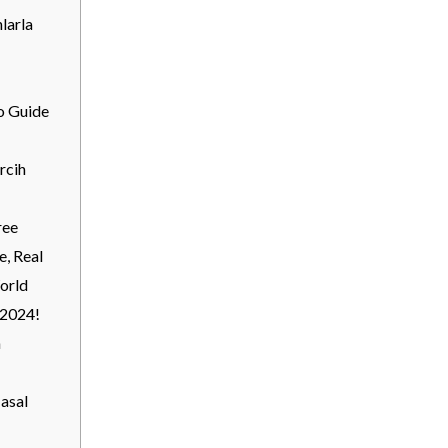
larla
o Guide
rcih
ree
, Real
orld
 2024!
n
asal