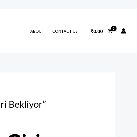
₹
0.00
ABOUT
CONTACT US
ri Bekliyor”