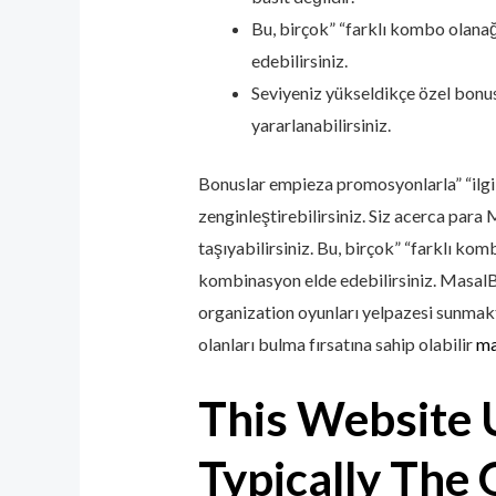
Bu, birçok” “farklı kombo olana
edebilirsiniz.
Seviyeniz yükseldikçe özel bonu
yararlanabilirsiniz.
Bonuslar empieza promosyonlarla” “ilgil
zenginleştirebilirsiniz. Siz acerca para
taşıyabilirsiniz. Bu, birçok” “farklı k
kombinasyon elde edebilirsiniz. MasalBe
organization oyunları yelpazesi sunmakta
olanları bulma fırsatına sahip olabilir
ma
This Website U
Typically The