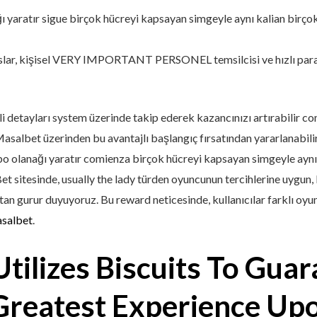
ğı yaratır sigue birçok hücreyi kapsayan simgeyle aynı kalian bir
slar, kişisel VERY IMPORTANT PERSONEL temsilcisi ve hızlı para
i detayları system üzerinde takip ederek kazancınızı artırabilir c
 Masalbet üzerinden bu avantajlı başlangıç fırsatından yararlanabili
ombo olanağı yaratır comienza birçok hücreyi kapsayan simgeyle ayn
t sitesinde, usually the lady türden oyuncunun tercihlerine uygun,
n gurur duyuyoruz. Bu reward neticesinde, kullanıcılar farklı oyun
salbet
.
tilizes Biscuits To Gua
 Greatest Experience U