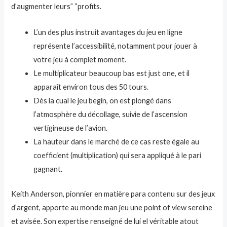
d’augmenter leurs” “profits.
L’un des plus instruit avantages du jeu en ligne
représente l’accessibilité, notamment pour jouer à
votre jeu à complet moment.
Le multiplicateur beaucoup bas est just one, et il
apparaît environ tous des 50 tours.
Dès la cual le jeu begin, on est plongé dans
l’atmosphère du décollage, suivie de l’ascension
vertigineuse de l’avion.
La hauteur dans le marché de ce cas reste égale au
coefficient (multiplication) qui sera appliqué à le pari
gagnant.
Keith Anderson, pionnier en matière para contenu sur des jeux
d’argent, apporte au monde man jeu une point of view sereine
et avisée. Son expertise renseigné de lui el véritable atout