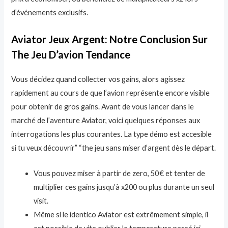
d’événements exclusifs.
Aviator Jeux Argent: Notre Conclusion Sur
The Jeu D’avion Tendance
Vous décidez quand collecter vos gains, alors agissez
rapidement au cours de que l’avion représente encore visible
pour obtenir de gros gains. Avant de vous lancer dans le
marché de l’aventure Aviator, voici quelques réponses aux
interrogations les plus courantes. La type démo est accesible
si tu veux découvrir” “the jeu sans miser d’argent dès le départ.
Vous pouvez miser à partir de zero, 50 € et tenter de
multiplier ces gains jusqu’à x200 ou plus durante un seul
visit.
Même si le identico Aviator est extrêmement simple, il