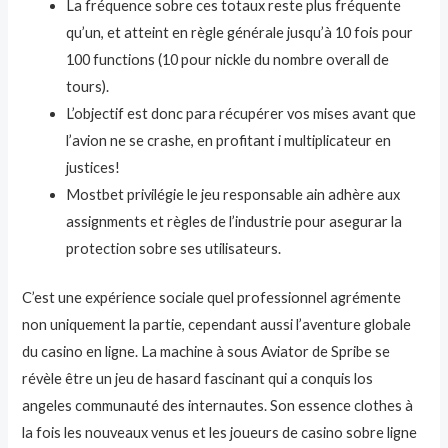
La fréquence sobre ces totaux reste plus fréquente
qu’un, et atteint en règle générale jusqu’à 10 fois pour
100 functions (10 pour nickle du nombre overall de
tours).
L’objectif est donc para récupérer vos mises avant que
l’avion ne se crashe, en profitant i multiplicateur en
justices!
Mostbet privilégie le jeu responsable ain adhère aux
assignments et règles de l’industrie pour asegurar la
protection sobre ses utilisateurs.
C’est une expérience sociale quel professionnel agrémente
non uniquement la partie, cependant aussi l’aventure globale
du casino en ligne. La machine à sous Aviator de Spribe se
révèle être un jeu de hasard fascinant qui a conquis los
angeles communauté des internautes. Son essence clothes à
la fois les nouveaux venus et les joueurs de casino sobre ligne