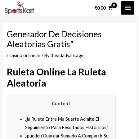
Skip
Post
MAI
₹
0.00
to
navigation
ME
content
Generador De Decisiones
Aleatorias Gratis”
/
casino online ar
/ By
theadadvantage
Ruleta Online La Ruleta
Aleatoria
Content
¿la Ruleta Entre Ma Suerte Admite El
Seguimiento Para Resultados Históricos?
¿pueden Guardar Sumado A Compartir Su