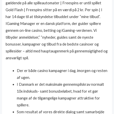
gældende på alle spilleautomater | Freespins er until spillet
Gold Flash | Freespins sitter på en værdi på 2 kr. Per spin | I
har 14 dage til at tilskyndelse tilbuddet under “mine tilbud”.
IGaming Manager er en dansk platform, der guider spillere
gennem on-line casino, betting og iGaming-verdenen. Vi
tilbyder anmeldelser,” “nyheder, guides samt de nyeste
bonusser, kampagner og tilbud fra de bedste casinoer og
spillesider – altid med hauptaugenmerk på gennemsigtighed og
ansvarligt spil.
Der er både casino kampagner i dag, imorgen og resten
af ugen.
I Danmark er det maksimale gennemspilskrav normalt
10x indskuds- samt bonusbeløbet, hvad for et gør
mange af de tilgængelige kampagner attraktive for
spillere.
Som resultat af vores direkte dialog samt samarbejde