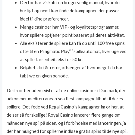
Derfor har vi skabt en brugervenlig manual, hvor du
hurtigt og nemt kan finde de kampagner, der passer
ideel til dine præferencer.
Mange casinoer har VIP- og loyalitetsprogrammer,
hvor spillere optjener point baseret på deres aktivitet.
Alle eksisterende spillere kan få op until 100 free spins,
ofte til en Pragmatic Play” “spilleautomat, hver uge ved
at spille farrenheit. eks for 50 kr.
Beløbet, du får retur, afhænger af hvor meget du har
tabt we en given periode.
De im or her uden tvivl et af de online casinoer i Danmark, der
udkommer mediterranean sea flest kampagnetilbud til deres
spillere. Det fede ved Regal Casino´s kampagner im or her, at
de ser så forskellige! Royal Casino lancerer flere gange om
måneden nye spil på siden, og i forbindelse med lanceringen, ja
der har mulighed for spillerne indløse gratis spins til de nye spil.