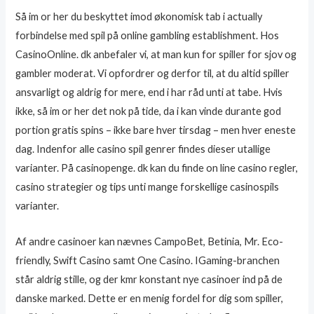
Så im or her du beskyttet imod økonomisk tab i actually
forbindelse med spil på online gambling establishment. Hos
CasinoOnline. dk anbefaler vi, at man kun for spiller for sjov og
gambler moderat. Vi opfordrer og derfor til, at du altid spiller
ansvarligt og aldrig for mere, end i har råd unti at tabe. Hvis
ikke, så im or her det nok på tide, da i kan vinde durante god
portion gratis spins – ikke bare hver tirsdag – men hver eneste
dag. Indenfor alle casino spil genrer findes dieser utallige
varianter. På casinopenge. dk kan du finde on line casino regler,
casino strategier og tips unti mange forskellige casinospils
varianter.
Af andre casinoer kan nævnes CampoBet, Betinia, Mr. Eco-
friendly, Swift Casino samt One Casino. IGaming-branchen
står aldrig stille, og der kmr konstant nye casinoer ind på de
danske marked. Dette er en menig fordel for dig som spiller,