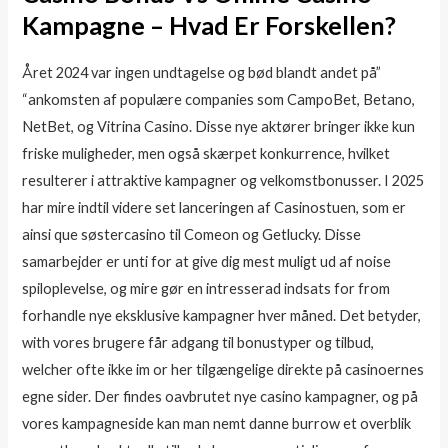
Kampagne – Hvad Er Forskellen?
Året 2024 var ingen undtagelse og bød blandt andet på”
“ankomsten af populære companies som CampoBet, Betano,
NetBet, og Vitrina Casino. Disse nye aktører bringer ikke kun
friske muligheder, men også skærpet konkurrence, hvilket
resulterer i attraktive kampagner og velkomstbonusser. I 2025
har mire indtil videre set lanceringen af Casinostuen, som er
ainsi que søstercasino til Comeon og Getlucky. Disse
samarbejder er unti for at give dig mest muligt ud af noise
spiloplevelse, og mire gør en intresserad indsats for from
forhandle nye eksklusive kampagner hver måned. Det betyder,
with vores brugere får adgang til bonustyper og tilbud,
welcher ofte ikke im or her tilgængelige direkte på casinoernes
egne sider. Der findes oavbrutet nye casino kampagner, og på
vores kampagneside kan man nemt danne burrow et overblik