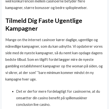
weil konkurrencen mellem casinoerne betyder flere
kampagner, større bonusser og bedre spiloplevelser.
Tilmeld Dig Faste Ugentlige
Kampagner
Mange on the internet casinoer kører daglige, ugentlige og
månedlige kampagner, som du kan udnytte. Vi opdaterer vores
side med de nyeste kampagner, så du nemt kan opdage dagens
bedste tilbud. Som en tilgift fordel lægger mire de nyeste
gambling establishment kampagner op the woman på siden, og
vi sikrer, at der som” “bare minimum kommer mindst én ny
kampagne hver uge.
Det er derfor mere fordelagtigt for casinoerne, at du
omsætter din casino benefit på spillemaskiner
conclusion live casino.