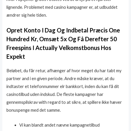
lignende. Problemet med casino kampagner er, at udbuddet
ændrer sig hele tiden.
Opret Konto I Dag Og Indbetal Præcis One
Hundred Kr, Omsæt 5x Og Få Derefter 50
Freespins I Actually Velkomstbonus Hos
Expekt
Beløbet, du får retur, afhænger af hvor meget du har tabt my
partner and i en given periode. Andre måske kræver, at du
indtaster et telefonnummer elr bankkort, inden du kan få dit
casinotilbud uden indskud. De fleste kampagner har
gennemspilskrav with regard to at sikre, at spillere ikke hæver
bonuspenge med det samme.
Vi kan blandt andet nævne kampagnetilbud