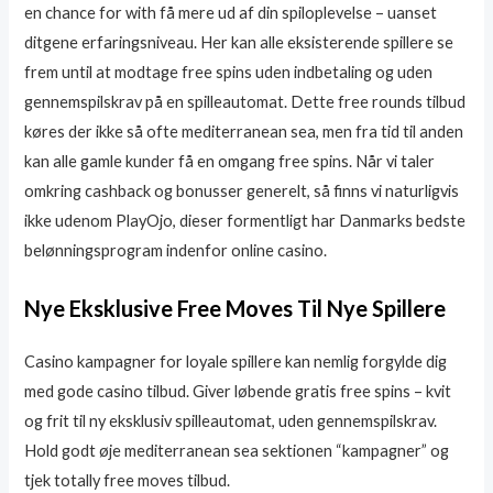
en chance for with få mere ud af din spiloplevelse – uanset
ditgene erfaringsniveau. Her kan alle eksisterende spillere se
frem until at modtage free spins uden indbetaling og uden
gennemspilskrav på en spilleautomat. Dette free rounds tilbud
køres der ikke så ofte mediterranean sea, men fra tid til anden
kan alle gamle kunder få en omgang free spins. Når vi taler
omkring cashback og bonusser generelt, så finns vi naturligvis
ikke udenom PlayOjo, dieser formentligt har Danmarks bedste
belønningsprogram indenfor online casino.
Nye Eksklusive Free Moves Til Nye Spillere
Casino kampagner for loyale spillere kan nemlig forgylde dig
med gode casino tilbud. Giver løbende gratis free spins – kvit
og frit til ny eksklusiv spilleautomat, uden gennemspilskrav.
Hold godt øje mediterranean sea sektionen “kampagner” og
tjek totally free moves tilbud.