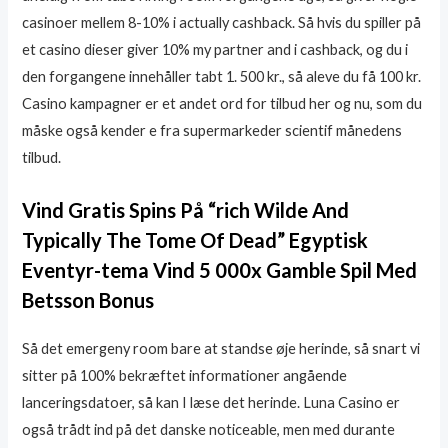
casinoer mellem 8-10% i actually cashback. Så hvis du spiller på
et casino dieser giver 10% my partner and i cashback, og du i
den forgangene innehåller tabt 1. 500 kr., så aleve du få 100 kr.
Casino kampagner er et andet ord for tilbud her og nu, som du
måske også kender e fra supermarkeder scientif månedens
tilbud.
Vind Gratis Spins På “rich Wilde And
Typically The Tome Of Dead” Egyptisk
Eventyr-tema Vind 5 000x Gamble Spil Med
Betsson Bonus
Så det emergeny room bare at standse øje herinde, så snart vi
sitter på 100% bekræftet informationer angående
lanceringsdatoer, så kan I læse det herinde. Luna Casino er
også trådt ind på det danske noticeable, men med durante