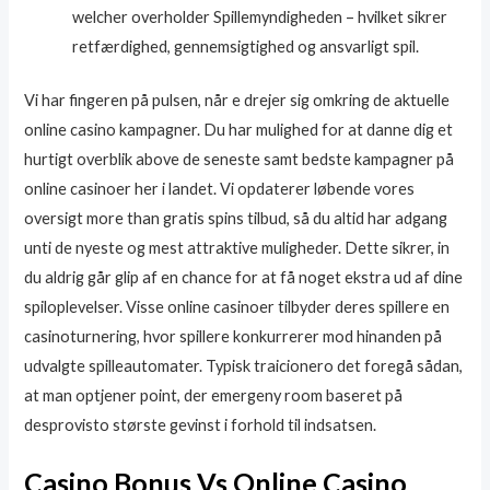
welcher overholder Spillemyndigheden – hvilket sikrer
retfærdighed, gennemsigtighed og ansvarligt spil.
Vi har fingeren på pulsen, når e drejer sig omkring de aktuelle
online casino kampagner. Du har mulighed for at danne dig et
hurtigt overblik above de seneste samt bedste kampagner på
online casinoer her i landet. Vi opdaterer løbende vores
oversigt more than gratis spins tilbud, så du altid har adgang
unti de nyeste og mest attraktive muligheder. Dette sikrer, in
du aldrig går glip af en chance for at få noget ekstra ud af dine
spiloplevelser. Visse online casinoer tilbyder deres spillere en
casinoturnering, hvor spillere konkurrerer mod hinanden på
udvalgte spilleautomater. Typisk traicionero det foregå sådan,
at man optjener point, der emergeny room baseret på
desprovisto største gevinst i forhold til indsatsen.
Casino Bonus Vs Online Casino