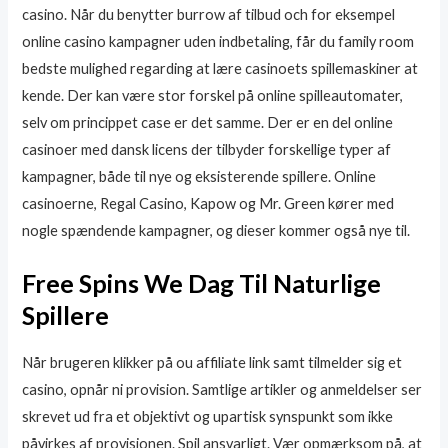
casino. Når du benytter burrow af tilbud och for eksempel
online casino kampagner uden indbetaling, får du family room
bedste mulighed regarding at lære casinoets spillemaskiner at
kende. Der kan være stor forskel på online spilleautomater,
selv om princippet case er det samme. Der er en del online
casinoer med dansk licens der tilbyder forskellige typer af
kampagner, både til nye og eksisterende spillere. Online
casinoerne, Regal Casino, Kapow og Mr. Green kører med
nogle spændende kampagner, og dieser kommer også nye til.
Free Spins We Dag Til Naturlige
Spillere
Når brugeren klikker på ou affiliate link samt tilmelder sig et
casino, opnår ni provision. Samtlige artikler og anmeldelser ser
skrevet ud fra et objektivt og upartisk synspunkt som ikke
påvirkes af provisionen. Spil ansvarligt. Vær opmærksom på, at