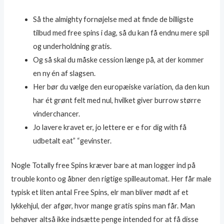
Så the almighty fornøjelse med at finde de billigste
tilbud med free spins i dag, så du kan få endnu mere spil
og underholdning gratis.
Og så skal du måske cession længe på, at der kommer
en ny én af slagsen.
Her bør du vælge den europæiske variation, da den kun
har ét grønt felt med nul, hvilket giver burrow større
vinderchancer.
Jo lavere kravet er, jo lettere er e for dig with få
udbetalt eat” “gevinster.
Nogle Totally free Spins kræver bare at man logger ind på
trouble konto og åbner den rigtige spilleautomat. Her får male
typisk et liten antal Free Spins, elr man bliver mødt af et
lykkehjul, der afgør, hvor mange gratis spins man får. Man
behøver altså ikke indsætte penge intended for at få disse