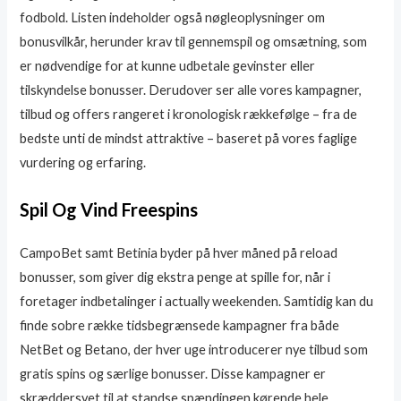
fodbold. Listen indeholder også nøgleoplysninger om
bonusvilkår, herunder krav til gennemspil og omsætning, som
er nødvendige for at kunne udbetale gevinster eller
tilskyndelse bonusser. Derudover ser alle vores kampagner,
tilbud og offers rangeret i kronologisk rækkefølge – fra de
bedste unti de mindst attraktive – baseret på vores faglige
vurdering og erfaring.
Spil Og Vind Freespins
CampoBet samt Betinia byder på hver måned på reload
bonusser, som giver dig ekstra penge at spille for, når i
foretager indbetalinger i actually weekenden. Samtidig kan du
finde sobre række tidsbegrænsede kampagner fra både
NetBet og Betano, der hver uge introducerer nye tilbud som
gratis spins og særlige bonusser. Disse kampagner er
skræddersyet til at standse spændingen kørende hele