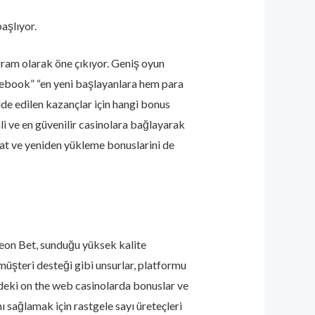
başlıyor.
gram olarak öne çıkıyor. Geniş oyun
ab ebook” “en yeni başlayanlara hem para
de edilen kazançlar için hangi bonus
li ve en güvenilir casinolara bağlayarak
at ve yeniden yükleme bonuslarini de
 Leon Bet, sunduğu yüksek kalite
 müşteri desteği gibi unsurlar, platformu
e’deki on the web casinolarda bonuslar ve
 sağlamak için rastgele sayı üreteçleri