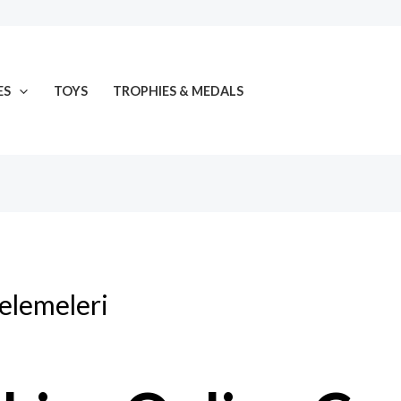
ES
TOYS
TROPHIES & MEDALS
celemeleri