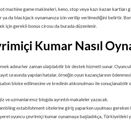
ot machine game makineleri, keno, stop veya kazı kazan kartları gibi
r ya da blackjack oynamanıza izin verilip verilmediğini belirtir. 
k için gerekli bonus cirosu da burada düzenlenir.
vrimiçi Kumar Nasıl Oyn
rmek adına her zaman ulaşılabilir bir destek hizmeti sunar. Oyuncula
Kayıt sırasında yapılan hatalar, örneğin oyun kazançlarının ödenmesi
 hesabın bloke edilmesine ve kredinin alıkonulması ile sonuçlanabilir
q
iz ve uzmanlarımız blogda ayrıntılı makaleler yazacak.
ambling establishment sitelerine giriş yaparken uyulması gereken ku
 yerel oyuncu çevrimiçi kumar oynamaya başladıkça, Türkiye’deki ya