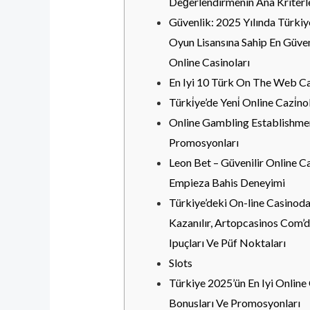
Değerlendirmenin Ana Kriterl
Güvenlik: 2025 Yılında Türkiy
Oyun Lisansına Sahip En Güven
Online Casinoları
En Iyi 10 Türk On The Web Ca
Türki̇ye’de Yeni̇ Online Cazi̇no
Online Gambling Establishme
Promosyonları
Leon Bet – Güvenilir Online C
Empieza Bahis Deneyimi
Türkiye’deki On-line Casinoda
Kazanılır, Artopcasinos Com’
Ipuçları Ve Püf Noktaları
Slots
Türkiye 2025’ün En Iyi Online
Bonusları Ve Promosyonları