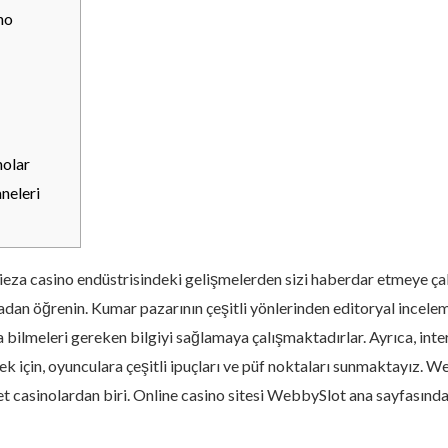
no
nolar
neleri
ieza casino endüstrisindeki gelişmelerden sizi haberdar etmeye çab
adan öğrenin. Kumar pazarının çeşitli yönlerinden editoryal incele
a bilmeleri gereken bilgiyi sağlamaya çalışmaktadırlar. Ayrıca, in
ek için, oyunculara çeşitli ipuçları ve püf noktaları sunmaktayız. 
net casinolardan biri. Online casino sitesi WebbySlot ana sayfasınd