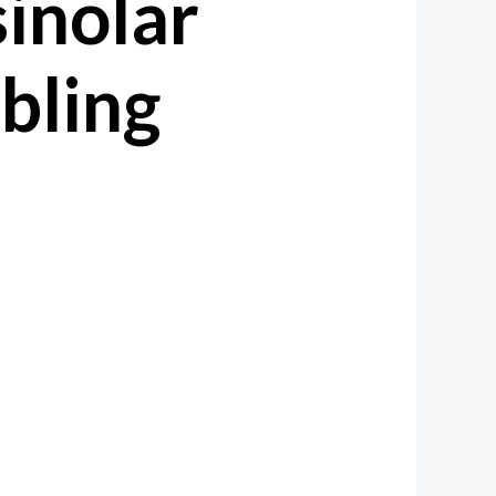
sinolar
bling