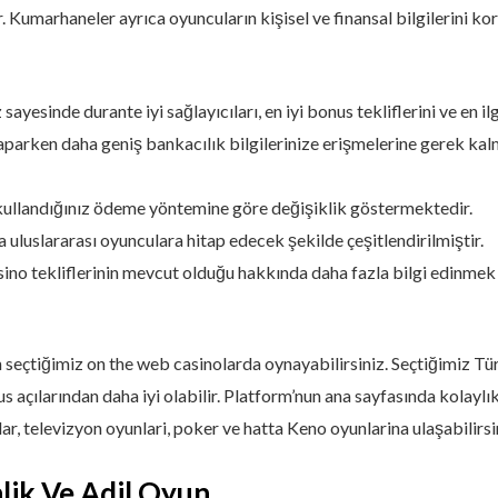
 Kumarhaneler ayrıca oyuncuların kişisel ve finansal bilgilerini ko
ayesinde durante iyi sağlayıcıları, en iyi bonus tekliflerini ve en il
yaparken daha geniş bankacılık bilgilerinize erişmelerine gerek ka
ullandığınız ödeme yöntemine göre değişiklik göstermektedir.
uluslararası oyunculara hitap edecek şekilde çeşitlendirilmiştir.
asino tekliflerinin mevcut olduğu hakkında daha fazla bilgi edinme
n seçtiğimiz on the web casinolarda oynayabilirsiniz. Seçtiğimiz T
s açılarından daha iyi olabilir. Platform’nun ana sayfasında kolaylı
ar, televizyon oyunlari, poker ve hatta Keno oyunlarina ulaşabilirsi
lik Ve Adil Oyun