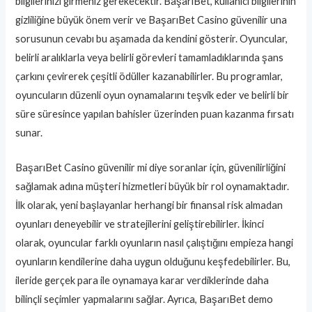
bilgilerinizi girmeniz gerekecektir. BaşarıBet, kullanıcı bilgilerinin
gizliliğine büyük önem verir ve BaşarıBet Casino güvenilir una
sorusunun cevabı bu aşamada da kendini gösterir. Oyuncular,
belirli aralıklarla veya belirli görevleri tamamladıklarında şans
çarkını çevirerek çeşitli ödüller kazanabilirler. Bu programlar,
oyuncuların düzenli oyun oynamalarını teşvik eder ve belirli bir
süre süresince yapılan bahisler üzerinden puan kazanma fırsatı
sunar.
BaşarıBet Casino güvenilir mi diye soranlar için, güvenilirliğini
sağlamak adına müşteri hizmetleri büyük bir rol oynamaktadır.
İlk olarak, yeni başlayanlar herhangi bir finansal risk almadan
oyunları deneyebilir ve stratejilerini geliştirebilirler. İkinci
olarak, oyuncular farklı oyunların nasıl çalıştığını empieza hangi
oyunların kendilerine daha uygun olduğunu keşfedebilirler. Bu,
ileride gerçek para ile oynamaya karar verdiklerinde daha
bilinçli seçimler yapmalarını sağlar. Ayrıca, BaşarıBet demo