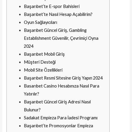
Başarıbet’te E-spor Bahisleri
Başarıbet’te Nasıl Hesap Açabilirim?
Oyun Sağlayıcıları
Başarıbet Güncel Giriş, Gambling
Establishment Güvenilir, Çevrimiçi Oyna
2024
Başarıbet Mobil Giriş
Müşteri Desteği
Mobil Site Özellikleri
Başarıbet Resmi Sitesine Giriş Yapın 2024
Basarıbet Casino Hesabınıza Nasıl Para
Yatırılır?
Başarıbet Güncel Giriş Adresi Nasıl
Bulunur?
Sadakat Empieza Para İadesi Programı
Başarıbet’te Promosyonlar Empieza