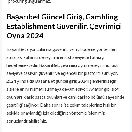
“procuring uygulanmaz.
Başarıbet Güncel Giriş, Gambling
Establishment Güvenilir, Çevrimiçi
Oyna 2024
BaşarıBet oyuncularına güvenilir ve hızlı ödeme yöntemleri
sunarak, kullanıcı deneyimini en üst seviyede tutmayı
hedeflemektedir. BaşarıBet, çevrimiçi oyun deneyiminizi üst
seviyeye taşıyan güvenilir ve eğlenceli bir platform sunuyor.
2024 yılında da BaşarıBet güncel giriş 2024 işlemleriniz için
sizlere en iyi hizmeti sunmaya devam ediyor. Aviator gibi slot
oyunları, klasik pasta oyunları ve canlı casino bölümü sayesinde
çeşitliliği sağlıyor. Daha sonra ise çekim talepleriniz hızlı bir
şekilde onaylandığı için dilediğiniz yöntemle işlemimizi
sonuçlandırabilirsiniz.