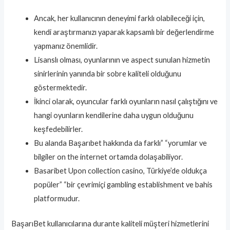
Ancak, her kullanıcının deneyimi farklı olabileceği için,
kendi araştırmanızı yaparak kapsamlı bir değerlendirme
yapmanız önemlidir.
Lisanslı olması, oyunlarının ve aspect sunulan hizmetin
sinirlerinin yanında bir sobre kaliteli olduğunu
göstermektedir.
İkinci olarak, oyuncular farklı oyunların nasıl çalıştığını ve
hangi oyunların kendilerine daha uygun olduğunu
keşfedebilirler.
Bu alanda Başarıbet hakkında da farklı” “yorumlar ve
bilgiler on the internet ortamda dolaşabiliyor.
Basaribet Upon collection casino, Türkiye’de oldukça
popüler” “bir çevrimiçi gambling establishment ve bahis
platformudur.
BaşarıBet kullanıcılarına durante kaliteli müşteri hizmetlerini