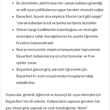
Bu denetimler, platformun her zaman kullanıcı güvenliği
ve adil oyun politikalarına uygun hareket etmesini sağlar.
Basaribet, Aussie visa empieza Mastercard gibi yaygın”
“olarak kullanılan kredi ve banka kartlarını destekler.
Sitenin hangi özelliklerinin bulunduğunu ve nenni gibi
avantajlara sahip olacağımıza ise bu yazıda öğrenme
fırsatınız bulunmaktadır.
Bazı promosyonlar empieza kampanyalar kapsamında
Basaribet, kullanıcılarına ücretsiz bonuslar ve free
spinler sunar.
Başarıbet güncel giriş adresini öğrenmek için,
Başarıbet’in resmi sosyal medya hesaplarını takip
edebilirsiniz.
Oyuncular, güvenli, eğlenceli ve kazançlı bir oyun deneyimi için
BaşarıBet’i tercih ederler. Kullanıcıların yapması gereken tek
şey, siteye giriş yapmak ve oyun kataloğunda “demo”