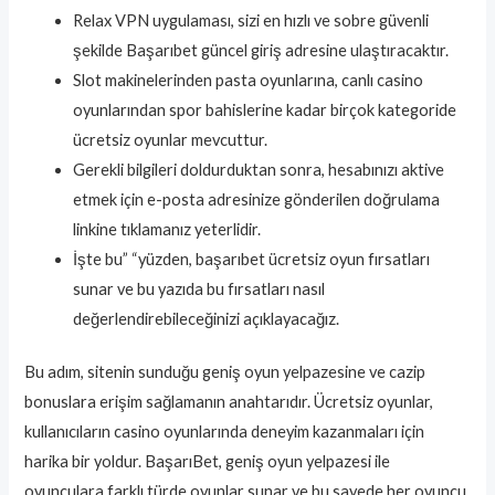
Relax VPN uygulaması, sizi en hızlı ve sobre güvenli
şekilde Başarıbet güncel giriş adresine ulaştıracaktır.
Slot makinelerinden pasta oyunlarına, canlı casino
oyunlarından spor bahislerine kadar birçok kategoride
ücretsiz oyunlar mevcuttur.
Gerekli bilgileri doldurduktan sonra, hesabınızı aktive
etmek için e-posta adresinize gönderilen doğrulama
linkine tıklamanız yeterlidir.
İşte bu” “yüzden, başarıbet ücretsiz oyun fırsatları
sunar ve bu yazıda bu fırsatları nasıl
değerlendirebileceğinizi açıklayacağız.
Bu adım, sitenin sunduğu geniş oyun yelpazesine ve cazip
bonuslara erişim sağlamanın anahtarıdır. Ücretsiz oyunlar,
kullanıcıların casino oyunlarında deneyim kazanmaları için
harika bir yoldur. BaşarıBet, geniş oyun yelpazesi ile
oyunculara farklı türde oyunlar sunar ve bu sayede her oyuncu