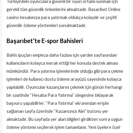
Türkiye’deki oyunculara güvenli bir oyun ortamı sunmak için
gerekli tüm güvenlik önlemlerini almaktadır. Basaribet Online
casino hesabınıza para yatırmak oldukça kolaydır ve çeşitli
güvenilir ödeme yöntemleri sunulmaktadır.
Başarıbet’te E-spor Bahisleri
Bahis ipuçları empieza daha fazlası için yardım sayfasından
kullanıcıların kolayca merak ettiği her konuda destek alması
mümkündür. Para yatırma işlemlerinde olduğu gibi para çekme
işlemleri de kullanıcı dostu ödeme arayüzü sayesinde kolayca
yapılabilir. Oyuncular kazançlarını çekmek için günün herhangi
bir saatinde ‘’Hesaba Para Yatırma’’ simgesine tıklayarak
başvuru yapabilirler. ‘’Para Yatırma’’ ekranından erişim
sağlanan sayfa üzerinde ‘’Kazancınızı Alın’’ butonu yer
almaktadır. Bu sayfada yer alan bilgileri girdikten sonra uygun
ödeme yöntemi seçilerek işlem tamamlanır. Yeni üyelere özel