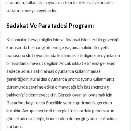
modunda, kullanıcılar oyunların tüm özelliklerini ve benefit
turlarını deneyimleyebilirler.
Sadakat Ve Para İadesi Programı
Kullanıcılar, hesap bilgilerinin ve finansal işlemlerinin güvenliği
konusunda herhangi bir endişe yaşamamalıdır. İlk üyelik
bonusunu slot oyunlarında kullanmak istediğinizde oyunlarda
bir kısıtlama mevcut değildir. Ancak dikkat etmeniz gereken
sadece bonus satın almalı oyunlarda kullanılmaması
gerektiğidir. Kural dışı oyunlarda promosyonu kullanmanız
durumunda çevrime etkisi olmayacağı için kazancınız ag
bakiyenizi eklenmeyecektir. Gerçek oyunları oynamak için
Basaribet kayıt olma öncelikle yerine getirmeniz gereken
kuraldır. Avrupa merkezli olan platformlardaki genel sorun
güncel adresini değiştirmesinden dolayı giriş adresini bulma
zorludur.