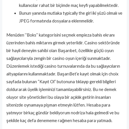
kullanıcılar rahat bir biçimde maç keyfi yapabilmektedir.
Bunun yanında mutlaka typically the girl iki yüzü olmalı ve
JPEG formatında dosyalara eklenmelidir.
Menüden ‘’Boks’’ kategorisini seçmek empieza bahis ekranı
üzerinden bahis miktarını girmek yeterlidir. Casino sektöründe
bir hayli deneyim sahibi olan Başarıbet, özellikle güçlü oyun
sağlayıcılarıyla zengin bir casino oyun içeriği sunmaktadır.
Düzenlemek istediği casino turnuvalarında da bu sağlayıcıların
altyapılarını kullanmaktadır. BaşarıBet’e kayıt olmak için choix
sayfada bulunan “Kayıt Ol” butonuna tıklayıp gerekli bilgileri
doldurarak üyelik işleminizi tamamlayabilirsiniz. Bu ne demek
oluyor site yöneticileri bu olaya bir açıklık getirin insanları
sitenizde oynamaya pişman etmeyin lütfen. Hesaba para
yatmıyor birkaç gündür bekliyorum nodriza hala gelmedi ve bu
şekilde kaç defa denememe rağmen hesaba para yatmadı.