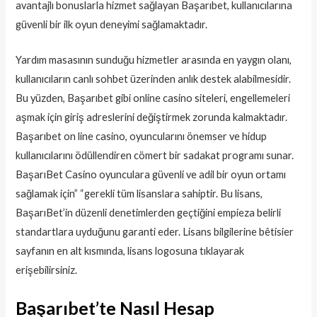
avantajlı bonuslarla hizmet sağlayan Başarıbet, kullanıcılarına
güvenli bir ilk oyun deneyimi sağlamaktadır.
Yardım masasının sunduğu hizmetler arasında en yaygın olanı,
kullanıcıların canlı sohbet üzerinden anlık destek alabilmesidir.
Bu yüzden, Başarıbet gibi online casino siteleri, engellemeleri
aşmak için giriş adreslerini değiştirmek zorunda kalmaktadır.
Başarıbet on line casino, oyuncularını önemser ve hidup
kullanıcılarını ödüllendiren cömert bir sadakat programı sunar.
BaşarıBet Casino oyunculara güvenli ve adil bir oyun ortamı
sağlamak için” “gerekli tüm lisanslara sahiptir. Bu lisans,
BaşarıBet’in düzenli denetimlerden geçtiğini empieza belirli
standartlara uyduğunu garanti eder. Lisans bilgilerine bêtisier
sayfanın en alt kısmında, lisans logosuna tıklayarak
erişebilirsiniz.
Başarıbet’te Nasıl Hesap