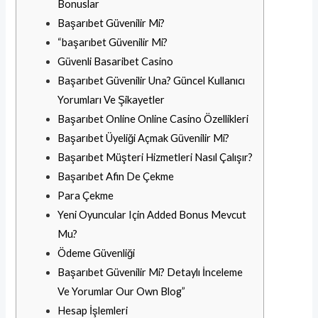
Bonuslar
Başarıbet Güvenilir Mi?
“başarıbet Güvenilir Mi?
Güvenli Basaribet Casino
Başarıbet Güvenilir Una? Güncel Kullanıcı
Yorumları Ve Şikayetler
Başarıbet Online Online Casino Özellikleri
Başarıbet Üyeliği Açmak Güvenilir Mi?
Başarıbet Müşteri Hizmetleri Nasıl Çalışır?
Başarıbet Afin De Çekme
Para Çekme
Yeni Oyuncular Için Added Bonus Mevcut
Mu?
Ödeme Güvenliği
Başarıbet Güvenilir Mi? Detaylı İnceleme
Ve Yorumlar Our Own Blog”
Hesap İşlemleri