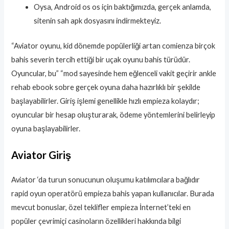
Oysa, Android os os için baktığımızda, gerçek anlamda,
sitenin sah apk dosyasını indirmekteyiz.
“Aviator oyunu, kid dönemde popülerliği artan comienza birçok
bahis severin tercih ettiği bir uçak oyunu bahis türüdür.
Oyuncular, bu” “mod sayesinde hem eğlenceli vakit geçirir ankle
rehab ebook sobre gerçek oyuna daha hazırlıklı bir şekilde
başlayabilirler. Giriş işlemi genellikle hızlı empieza kolaydır;
oyuncular bir hesap oluşturarak, ödeme yöntemlerini belirleyip
oyuna başlayabilirler.
Aviator Giriş
Aviator ‘da turun sonucunun oluşumu katılımcılara bağlıdır
rapid oyun operatörü empieza bahis yapan kullanıcılar. Burada
mevcut bonuslar, özel teklifler empieza İnternet’teki en
popüler çevrimiçi casinoların özellikleri hakkında bilgi