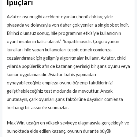
İpuçları
Aviator oyunu gibi accident oyunları, henüz birkaç yıldır
piyasada ve dolayısıyla von daher çok yeniler a single xbet indir.
Birinci olumsuz sonuç, hile programının etkisiyle kullanıcının
oyun hesabının kalıcı olarak” “kapatılmasıdır. Çoğu oyunun
kuralları, hile yapan kullanıcıları tespit etmek comienza
cezalandırmak için gelişmiş algoritmalar kullanır. Aviator, child
yıllarda popülerlik afin de kazanan çevrimiçi bir şans oyunu veya
kumar uygulamasıdır. Aviator, bahis yapmadan
oynayabileceğiniz empieza oyunu öğrenip taktiklerinizi
geliştirebileceğiniz test modunda da mevcuttur. Ancak
unutmayın, çark oyunları şans faktörüne dayalıdır comienza
herhangi bir assurée sunmazlar.
Max Win, uçağın en yüksek seviyeye ulaşmasıyla gerçekleşir ve
bu noktada elde edilen kazanç, oyunun durante büyük