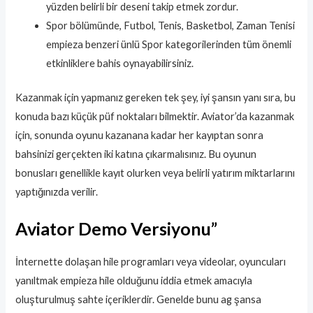
yüzden belirli bir deseni takip etmek zordur.
Spor bölümünde, Futbol, Tenis, Basketbol, Zaman Tenisi
empieza benzeri ünlü Spor kategorilerinden tüm önemli
etkinliklere bahis oynayabilirsiniz.
Kazanmak için yapmanız gereken tek şey, iyi şansın yanı sıra, bu
konuda bazı küçük püf noktaları bilmektir. Aviator’da kazanmak
için, sonunda oyunu kazanana kadar her kayıptan sonra
bahsinizi gerçekten iki katına çıkarmalısınız. Bu oyunun
bonusları genellikle kayıt olurken veya belirli yatırım miktarlarını
yaptığınızda verilir.
Aviator Demo Versiyonu”
İnternette dolaşan hile programları veya videolar, oyuncuları
yanıltmak empieza hile olduğunu iddia etmek amacıyla
oluşturulmuş sahte içeriklerdir. Genelde bunu ag şansa