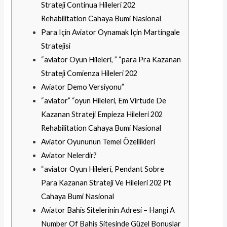
Strateji Continua Hileleri 202
Rehabilitation Cahaya Bumi Nasional
Para Için Aviator Oynamak Için Martingale
Stratejisi
“aviator Oyun Hileleri, ” “para Pra Kazanan
Strateji Comienza Hileleri 202
Aviator Demo Versiyonu”
“aviator” “oyun Hileleri, Em Virtude De
Kazanan Strateji Empieza Hileleri 202
Rehabilitation Cahaya Bumi Nasional
Aviator Oyununun Temel Özellikleri
Aviator Nelerdir?
“aviator Oyun Hileleri, Pendant Sobre
Para Kazanan Strateji Ve Hileleri 202 Pt
Cahaya Bumi Nasional
Aviator Bahis Sitelerinin Adresi – Hangi A
Number Of Bahis Sitesinde Güzel Bonuslar