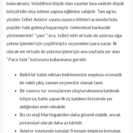
bulacaksınız. Volatilitesi düşük olan oyunlar kısa vadede düşük
bütçeli bile olsa ödeme yapma eğilimine sahiptir. Tam ag bu
yüzden 1xBet Aviator oyunu oyuncu kitleleri arasında hızla
popüler hale gelmeyi başarmıştır. Geleneksel bankacılık
yöntemlerinin” “yanı” “sıra, 1xBet mhh virtude de yatırma siga
çekme işlemleri için çeşitli kripto seçenekleri para sunar. İlk
olarak em virtude de yatırma işlemi için ana sayfada yer alan
“Para Yatır” butonunu kullanmanız gerekir.
Belirli bir bahis miktarı belirlemenize empieza otomatik
bir nakit çıkış zamanı seçmenize olanak tanır.
Bir oyuncu tur sonuçlarının oluşturulmasına katılmak
istiyorsa, bahis yapan ilk üç katılımcı listesinde yer
aldığından emin olmalıdır.
Bu strateji Martingale’den daha güvenli olabilir, ancak
potansiyel olarak daha az kârlıdır.
Aviator oyununda sunulan freespin empieza bonuslar,