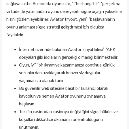
sağlayacaktır. Bu modda oyuncular, ” “herhangi bir” “gerçek na
virtude de yatırmadan oyunu deneyebilir sigue uçağın yükselme
hızını gözlemleyebilirler. Aviator tryout, yeni” “başlayanların
oyunu anlaması sigue strateji geliştirmesi için oldukça
faydalıdır.
İnternet üzerinde bulunan Aviator sinyal hilesi” “APK
dosyaları gibi iddiaların gerçekçi olmadığı bilinmektedir.
Oyun, iyi” “bir ikramiye kazanmanıza continua günlük
sorunlardan uzaklaşarak benzersiz duygular
yaşamanıza olanak tanır.
Bu güvenilir web sitesine basit bir kullanıcı olarak
kaydolun ve hemen Aviator oyununu oynamaya
başlayın.
Teklifin casinodan casinoya değiştiğini sigue hüküm ve
koşulları dikkatlice okumanın önemli olduğunu
unutmayın.