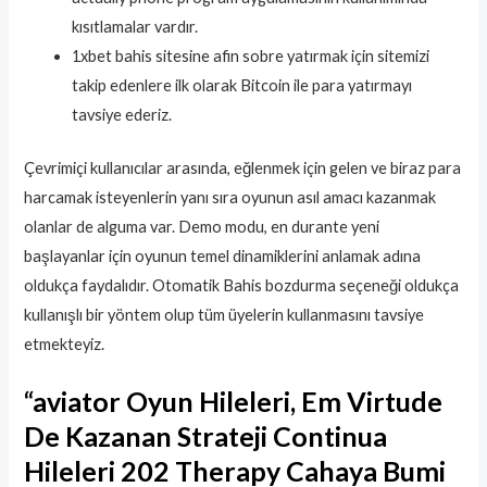
kısıtlamalar vardır.
1xbet bahis sitesine afin sobre yatırmak için sitemizi
takip edenlere ilk olarak Bitcoin ile para yatırmayı
tavsiye ederiz.
Çevrimiçi kullanıcılar arasında, eğlenmek için gelen ve biraz para
harcamak isteyenlerin yanı sıra oyunun asıl amacı kazanmak
olanlar de alguma var. Demo modu, en durante yeni
başlayanlar için oyunun temel dinamiklerini anlamak adına
oldukça faydalıdır. Otomatik Bahis bozdurma seçeneği oldukça
kullanışlı bir yöntem olup tüm üyelerin kullanmasını tavsiye
etmekteyiz.
“aviator Oyun Hileleri, Em Virtude
De Kazanan Strateji Continua
Hileleri 202 Therapy Cahaya Bumi