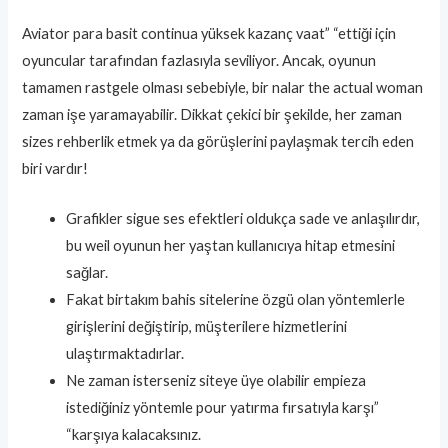
Aviator para basit continua yüksek kazanç vaat” “ettiği için
oyuncular tarafından fazlasıyla seviliyor. Ancak, oyunun
tamamen rastgele olması sebebiyle, bir nalar the actual woman
zaman işe yaramayabilir. Dikkat çekici bir şekilde, her zaman
sizes rehberlik etmek ya da görüşlerini paylaşmak tercih eden
biri vardır!
Grafikler sigue ses efektleri oldukça sade ve anlaşılırdır,
bu weil oyunun her yaştan kullanıcıya hitap etmesini
sağlar.
Fakat birtakım bahis sitelerine özgü olan yöntemlerle
girişlerini değiştirip, müşterilere hizmetlerini
ulaştırmaktadırlar.
Ne zaman isterseniz siteye üye olabilir empieza
istediğiniz yöntemle pour yatırma fırsatıyla karşı”
“karşıya kalacaksınız.