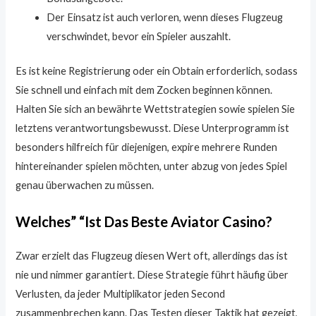
Der Einsatz ist auch verloren, wenn dieses Flugzeug
verschwindet, bevor ein Spieler auszahlt.
Es ist keine Registrierung oder ein Obtain erforderlich, sodass
Sie schnell und einfach mit dem Zocken beginnen können.
Halten Sie sich an bewährte Wettstrategien sowie spielen Sie
letztens verantwortungsbewusst. Diese Unterprogramm ist
besonders hilfreich für diejenigen, expire mehrere Runden
hintereinander spielen möchten, unter abzug von jedes Spiel
genau überwachen zu müssen.
Welches” “Ist Das Beste Aviator Casino?
Zwar erzielt das Flugzeug diesen Wert oft, allerdings das ist
nie und nimmer garantiert. Diese Strategie führt häufig über
Verlusten, da jeder Multiplikator jeden Second
zusammenbrechen kann. Das Testen dieser Taktik hat gezeigt,