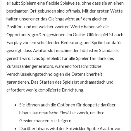
erlaubt Spielern eine flexible Spielweise, ohne dass sie an einen
bestimmten Ort gebunden sind oftmals. Mit der ersten Wette
halten unsereiner das Gleichgewicht auf dem gleichen
Position, und mit welcher zweiten Wette haben wir die
Opportunity, groß zu gewinnen. Im Online-Glücksspiel ist auch
Fairplay von entscheidender Bedeutung, und Spribe hat dafür
gesorgt, dass Aviator slot machine den höchsten Standards
gerecht wird. Das Spiel bleibt für alle Spieler fair dank des
Zufallszahlengenerators, während fortschrittliche
Verschlüsselungstechnologien die Datensicherheit
garantieren. Das Starten des Spiels ist undramatisch und
erfordert wenig komplizierte Einrichtung.
Sie können auch die Optionen für doppelte darüber
hinaus automatische Einsätze zweck, um Ihre
Gewinnchancen zu steigern.
Darüber hinaus wird der Entwickler Spribe Aviator von