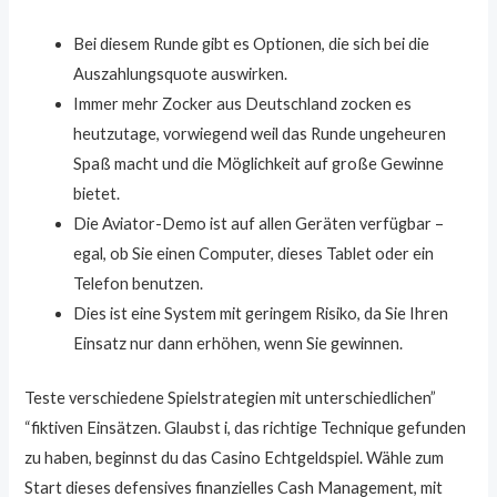
Bei diesem Runde gibt es Optionen, die sich bei die
Auszahlungsquote auswirken.
Immer mehr Zocker aus Deutschland zocken es
heutzutage, vorwiegend weil das Runde ungeheuren
Spaß macht und die Möglichkeit auf große Gewinne
bietet.
Die Aviator-Demo ist auf allen Geräten verfügbar –
egal, ob Sie einen Computer, dieses Tablet oder ein
Telefon benutzen.
Dies ist eine System mit geringem Risiko, da Sie Ihren
Einsatz nur dann erhöhen, wenn Sie gewinnen.
Teste verschiedene Spielstrategien mit unterschiedlichen”
“fiktiven Einsätzen. Glaubst i, das richtige Technique gefunden
zu haben, beginnst du das Casino Echtgeldspiel. Wähle zum
Start dieses defensives finanzielles Cash Management, mit