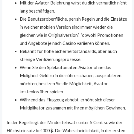
Mit der Aviator Belehrung wirst du dich vermutlich nicht
lang beschäftigen.
Die Benutzeroberfläche, perish Regeln und die Einsätze
in welcher mobilen Version sind immer wieder die
gleichen wie in Originalversion,” “obwohl Promotionen
und Angebote je nach Casino variieren können.
Bekannt für hohe Sicherheitsstandards, aber auch
strenge Verifizierungsprozesse.
Wenn Sie den Spielautomaten Aviator ohne das
Mulighed, Geld zu in die röhre schauen, ausprobieren
möchten, besitzen Sie die Möglichkeit, Aviator
kostenlos über spielen.
Während das Flugzeug abhebt, erhöht sich dieser
Multiplikator zusammen mit Ihren möglichen Gewinnen.
In der Regel liegt der Mindesteinsatz unter 5 Cent sowie der
Höchsteinsatz bei 300 $. Die Wahrscheinlichkeit, in der ersten