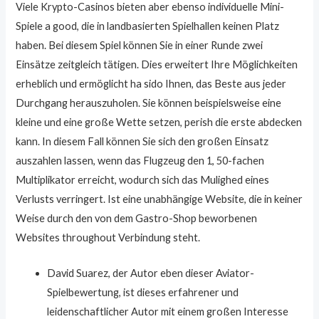
Viele Krypto-Casinos bieten aber ebenso individuelle Mini-
Spiele a good, die in landbasierten Spielhallen keinen Platz
haben. Bei diesem Spiel können Sie in einer Runde zwei
Einsätze zeitgleich tätigen. Dies erweitert Ihre Möglichkeiten
erheblich und ermöglicht ha sido Ihnen, das Beste aus jeder
Durchgang herauszuholen. Sie können beispielsweise eine
kleine und eine große Wette setzen, perish die erste abdecken
kann. In diesem Fall können Sie sich den großen Einsatz
auszahlen lassen, wenn das Flugzeug den 1, 50-fachen
Multiplikator erreicht, wodurch sich das Mulighed eines
Verlusts verringert. Ist eine unabhängige Website, die in keiner
Weise durch den von dem Gastro-Shop beworbenen
Websites throughout Verbindung steht.
David Suarez, der Autor eben dieser Aviator-
Spielbewertung, ist dieses erfahrener und
leidenschaftlicher Autor mit einem großen Interesse