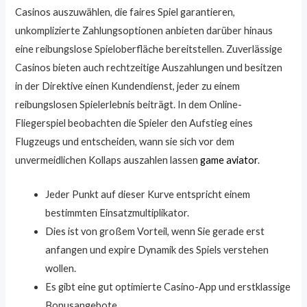
Casinos auszuwählen, die faires Spiel garantieren,
unkomplizierte Zahlungsoptionen anbieten darüber hinaus
eine reibungslose Spieloberfläche bereitstellen. Zuverlässige
Casinos bieten auch rechtzeitige Auszahlungen und besitzen
in der Direktive einen Kundendienst, jeder zu einem
reibungslosen Spielerlebnis beiträgt. In dem Online-
Fliegerspiel beobachten die Spieler den Aufstieg eines
Flugzeugs und entscheiden, wann sie sich vor dem
unvermeidlichen Kollaps auszahlen lassen
game aviator
.
Jeder Punkt auf dieser Kurve entspricht einem
bestimmten Einsatzmultiplikator.
Dies ist von großem Vorteil, wenn Sie gerade erst
anfangen und expire Dynamik des Spiels verstehen
wollen.
Es gibt eine gut optimierte Casino-App und erstklassige
Bonusangebote.