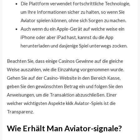
Die Plattform verwendet fortschrittliche Technologie,
um Ihre Informationen sicher zu halten, so wenn Sie
Aviator spielen können, ohne sich Sorgen zu machen.
Auch wenn du ein Apple-Gerät auf welche weise ein
iPhone oder aber iPad hast, kannst du die App
herunterladen und dasjenige Spiel unterwegs zocken.
Beachten Sie, dass einige Casinos Gewinne auf die gleiche
Weise auszahlen, wie die Einzahlung vorgenommen wurde.
Gehen Sie auf der Casino-Website in den Bereich Kasse,
geben Sie den gewünschten Betrag ein und folgen Sie den
Anweisungen, um die Transaktion abzuschließen. Einer
welcher wichtigsten Aspekte kklk Aviator-Spiels ist die
Transparenz.
Wie Erhält Man Aviator-signale?