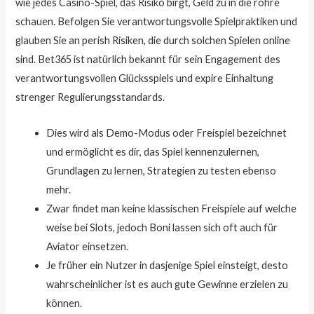
wie jedes Casino-Spiel, das Risiko birgt, Geld zu in die röhre
schauen. Befolgen Sie verantwortungsvolle Spielpraktiken und
glauben Sie an perish Risiken, die durch solchen Spielen online
sind. Bet365 ist natürlich bekannt für sein Engagement des
verantwortungsvollen Glücksspiels und expire Einhaltung
strenger Regulierungsstandards.
Dies wird als Demo-Modus oder Freispiel bezeichnet
und ermöglicht es dir, das Spiel kennenzulernen,
Grundlagen zu lernen, Strategien zu testen ebenso
mehr.
Zwar findet man keine klassischen Freispiele auf welche
weise bei Slots, jedoch Boni lassen sich oft auch für
Aviator einsetzen.
Je früher ein Nutzer in dasjenige Spiel einsteigt, desto
wahrscheinlicher ist es auch gute Gewinne erzielen zu
können.