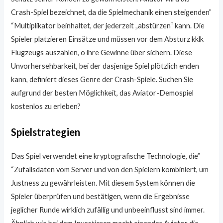
Crash-Spiel bezeichnet, da die Spielmechanik einen steigenden”
“Multiplikator beinhaltet, der jederzeit „abstürzen“ kann. Die
Spieler platzieren Einsätze und müssen vor dem Absturz kklk
Flugzeugs auszahlen, o ihre Gewinne über sichern. Diese
Unvorhersehbarkeit, bei der dasjenige Spiel plötzlich enden
kann, definiert dieses Genre der Crash-Spiele. Suchen Sie
aufgrund der besten Möglichkeit, das Aviator-Demospiel
kostenlos zu erleben?
Spielstrategien
Das Spiel verwendet eine kryptografische Technologie, die”
“Zufallsdaten vom Server und von den Spielern kombiniert, um
Justness zu gewährleisten. Mit diesem System können die
Spieler überprüfen und bestätigen, wenn die Ergebnisse
jeglicher Runde wirklich zufällig und unbeeinflusst sind immer.