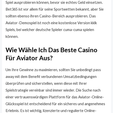
Spiel ausprobieren können, bevor sie echtes Geld einsetzen.
Bet365 ist vor allem für seine Sportwetten bekannt, aber Sie
sollten ebenso ihren Casino-Bereich ausprobieren. Das
Aviator-Demospiel ist noch eine kostenlose Version kklk
Spiels, bei welcher deutsche Spieler cuma-cuma spielen
können.
Wie Wähle Ich Das Beste Casino
Für Aviator Aus?
Um Ihre Gewinne zu maximieren, sollten Sie unbedingt pass
away mit dem Benefit verbundenen Umsatzbedingungen
überprüfen und sicherstellen, wenn diese mit Ihrer
Spielstrategie vereinbar sind immer wieder. Die Suche nach
einer vertrauenswürdigen Plattform für das Aviator-Online-
Glücksspiel ist entscheidend für ein sicheres und angenehmes
Erlebnis. Es ist wichtig, lizenzierte und regulierte Online-