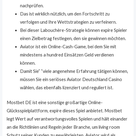
nachprüfen.
Das ist wirklich nützlich, um den Fortschritt zu
verfolgen und Ihre Wettstrategien zu verfeinern.
Bei dieser Labouchère-Strategie können expire Spieler
einen Zielbetrag festlegen, den sie gewinnen möchten.
Aviator ist ein Online-Cash-Game, bei dem Sie mit
mindestens a hundred Einsätzen Geld verdienen
können.
Damit Sie” “viele angenehme Erfahrung tätigen können,
müssen Sie ein seriöses Aviator Deutschland Casino
wählen, das ebenfalls lizenziert und reguliert ist.
Mostbet DE ist eine sonstige großartige Online-
Glücksspielplattform, expire dieses Spiel anbietet. Mostbet
legt Wert auf verantwortungsvolles Spielen und hält einander
an die Richtlinien und Regeln jeder Branche, um living room
Schutz seiner Kunden zu gewährleisten. Aviator wird als