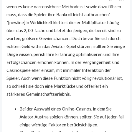
wenn es keine narrensichere Methode ist sowie dazu führen
muss, dass die Spieler ihre Bankroll leicht aufbrauchen.”
“[newline]In Wirklichkeit klettert dieser Multiplikator häufig
über das 2, 00-fache und bietet denjenigen, die bereit sind zu
warten, größere Gewinnchancen. Doch bevor Sie sich durch
echtem Geld within das Aviator-Spiel stürzen, sollten Sie einige
Dinge wissen, perish Ihre Erfahrung optimalisieren und Ihre
Erfolgschancen erhöhen können. In der Vergangenheit sind
Casinospiele eher einsam, mit minimaler Interaktion der
Spieler. Auch wenn diese Funktion nicht völlig revolutionär ist,
so schließt sie doch eine Marktlücke und offeriert ein
stärkeres Gemeinschaftserlebnis.
Bei der Auswahl eines Online-Casinos, in dem Sie
Aviator Austria spielen können, sollten Sie auf jeden fall
einige wichtige Faktoren berücksichtigen.