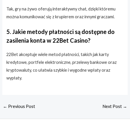
Tak, gry na żywo oferują interaktywny chat, dzięki któremu
można komunikować się z krupierem oraz innymi graczami.
5. Jakie metody płatności są dostępne do
zasilenia konta w 22Bet Casino?
22Bet akceptuje wiele metod płatności, takich jak karty
kredytowe, portfele elektroniczne, przelewy bankowe oraz
kryptowaluty, co ułatwia szybkie i wygodne wpłaty oraz
wypłaty.
←
Previous Post
Next Post
→