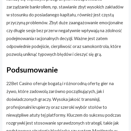
zarządzanie bankrollem, np. stawianie zbyt wysokich zakładów
w stosunku do posiadanego kapitału, również jest częstą
przyczyną problemów. Zbyt duże zaangażowanie emocjonalne
czy długie sesje bez przerw negatywnie wpływają na zdolność
podejmowania racjonalnych decyzji. Ważne jest zatem
odpowiednie podejście, cierpliwość oraz samokontrola, które
pozwolą uniknąć typowych błędów i cieszyć się grą.
Podsumowanie
22Bet Casino oferuje bogatą i różnorodną ofertę gier na
żywo, które zadowolą zarówno początkujących, jak i
doświadczonych graczy. Wysoka jakość transmisji,
profesjonalni krupierzy oraz szeroki wybór stołów to
niewątpliwe atuty tej platformy. Kluczem do sukcesu podczas
rozgrywki jest stosowanie sprawdzonych strategii, takie jak
podstawowa strategia blackjacka czy system Martingale w