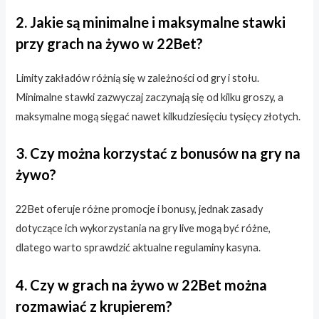
2. Jakie są minimalne i maksymalne stawki
przy grach na żywo w 22Bet?
Limity zakładów różnią się w zależności od gry i stołu.
Minimalne stawki zazwyczaj zaczynają się od kilku groszy, a
maksymalne mogą sięgać nawet kilkudziesięciu tysięcy złotych.
3. Czy można korzystać z bonusów na gry na
żywo?
22Bet oferuje różne promocje i bonusy, jednak zasady
dotyczące ich wykorzystania na gry live mogą być różne,
dlatego warto sprawdzić aktualne regulaminy kasyna.
4. Czy w grach na żywo w 22Bet można
rozmawiać z krupierem?