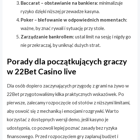
Baccarat – obstawianie na bankiera:
minimalizuje
ryzyko dzięki niższej przewadze kasyna.
Poker – blefowanie w odpowiednich momentach:
ważne, by znać rywali i sytuację przy stole.
Zarządzanie bankrollem:
ustal limit na sesję i nigdy go
nie przekraczaj, by uniknąć dużych strat.
Porady dla początkujących graczy
w 22Bet Casino live
Dla osób dopiero zaczynających przygodę z grami na żywo w
22Bet przygotowaliśmy kilka praktycznych wskazówek. Po
pierwsze, zalecamy rozpoczęcie od stołów z niższymi limitami,
aby oswoić się z mechaniką i emocjami rozgrywki. Warto
korzystać z dostępnych wersji demo, jeśli kasyno je
udostępnia, co pozwoli lepiej poznać zasady bez ryzyka
finansowego. Przed rozpoczęciem gry zaplanuj budżet i