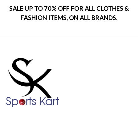
SALE UP TO 70% OFF FOR ALL CLOTHES &
FASHION ITEMS, ON ALL BRANDS.