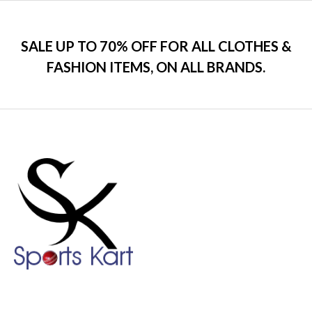
SALE UP TO 70% OFF FOR ALL CLOTHES &
FASHION ITEMS, ON ALL BRANDS.