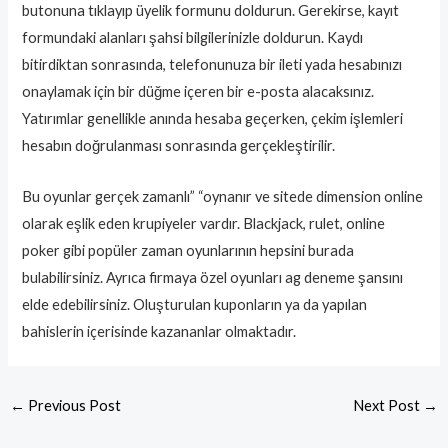
butonuna tıklayıp üyelik formunu doldurun. Gerekirse, kayıt
formundaki alanları şahsi bilgilerinizle doldurun. Kaydı
bitirdiktan sonrasında, telefonunuza bir ileti yada hesabınızı
onaylamak için bir düğme içeren bir e-posta alacaksınız.
Yatırımlar genellikle anında hesaba geçerken, çekim işlemleri
hesabın doğrulanması sonrasında gerçekleştirilir.
Bu oyunlar gerçek zamanlı” “oynanır ve sitede dimension online
olarak eşlik eden krupiyeler vardır. Blackjack, rulet, online
poker gibi popüler zaman oyunlarının hepsini burada
bulabilirsiniz. Ayrıca firmaya özel oyunları ag deneme şansını
elde edebilirsiniz. Oluşturulan kuponların ya da yapılan
bahislerin içerisinde kazananlar olmaktadır.
←
Previous Post
Next Post
→