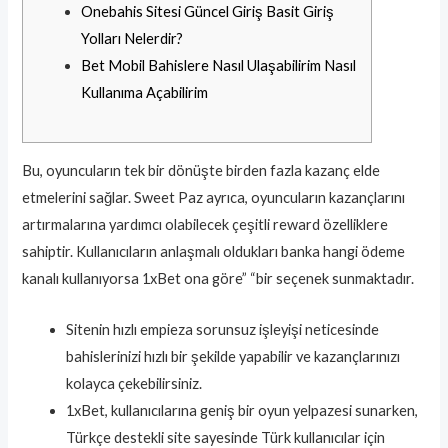
Onebahis Sitesi Güncel Giriş Basit Giriş
Yolları Nelerdir?
Bet Mobil Bahislere Nasıl Ulaşabilirim Nasıl
Kullanıma Açabilirim
Bu, oyuncuların tek bir dönüşte birden fazla kazanç elde
etmelerini sağlar. Sweet Paz ayrıca, oyuncuların kazançlarını
artırmalarına yardımcı olabilecek çeşitli reward özelliklere
sahiptir. Kullanıcıların anlaşmalı oldukları banka hangi ödeme
kanalı kullanıyorsa 1xBet ona göre” “bir seçenek sunmaktadır.
Sitenin hızlı empieza sorunsuz işleyişi neticesinde
bahislerinizi hızlı bir şekilde yapabilir ve kazançlarınızı
kolayca çekebilirsiniz.
1xBet, kullanıcılarına geniş bir oyun yelpazesi sunarken,
Türkçe destekli site sayesinde Türk kullanıcılar için