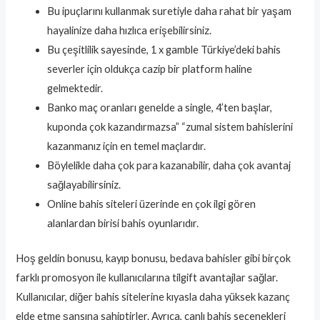
Bu ipuçlarını kullanmak suretiyle daha rahat bir yaşam
hayalinize daha hızlıca erişebilirsiniz.
Bu çeşitlilik sayesinde, 1 x gamble Türkiye’deki bahis
severler için oldukça cazip bir platform haline
gelmektedir.
Banko maç oranları genelde a single, 4’ten başlar,
kuponda çok kazandırmazsa” “zumal sistem bahislerini
kazanmanız için en temel maçlardır.
Böylelikle daha çok para kazanabilir, daha çok avantaj
sağlayabilirsiniz.
Online bahis siteleri üzerinde en çok ilgi gören
alanlardan birisi bahis oyunlarıdır.
Hoş geldin bonusu, kayıp bonusu, bedava bahisler gibi birçok
farklı promosyon ile kullanıcılarına tilgift avantajlar sağlar.
Kullanıcılar, diğer bahis sitelerine kıyasla daha yüksek kazanç
elde etme şansına sahiptirler. Ayrıca, canlı bahis seçenekleri