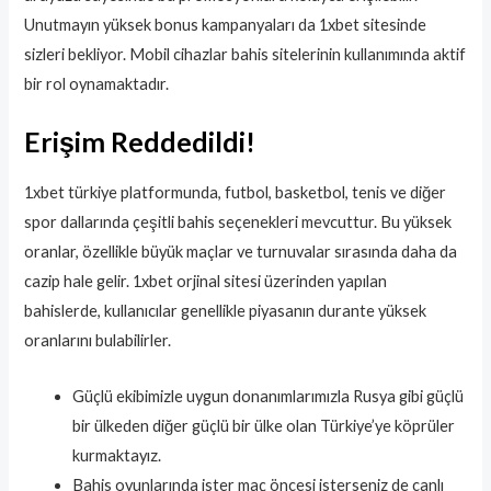
Unutmayın yüksek bonus kampanyaları da 1xbet sitesinde
sizleri bekliyor. Mobil cihazlar bahis sitelerinin kullanımında aktif
bir rol oynamaktadır.
Erişim Reddedildi!
1xbet türkiye platformunda, futbol, basketbol, tenis ve diğer
spor dallarında çeşitli bahis seçenekleri mevcuttur. Bu yüksek
oranlar, özellikle büyük maçlar ve turnuvalar sırasında daha da
cazip hale gelir. 1xbet orjinal sitesi üzerinden yapılan
bahislerde, kullanıcılar genellikle piyasanın durante yüksek
oranlarını bulabilirler.
Güçlü ekibimizle uygun donanımlarımızla Rusya gibi güçlü
bir ülkeden diğer güçlü bir ülke olan Türkiye’ye köprüler
kurmaktayız.
Bahis oyunlarında ister maç öncesi isterseniz de canlı