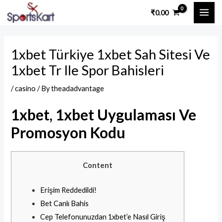
Skip
Post
MAI
₹
0.00
to
navigation
ME
content
1xbet Türkiye 1xbet Sah Sitesi Ve
1xbet Tr Ile Spor Bahisleri
/
casino
/ By
theadadvantage
1xbet, 1xbet Uygulaması Ve
Promosyon Kodu
Content
Erişim Reddedildi!
Bet Canlı Bahis
Cep Telefonunuzdan 1xbet’e Nasıl Giriş