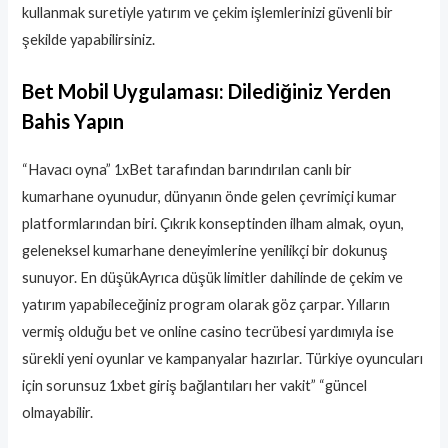
kullanmak suretiyle yatırım ve çekim işlemlerinizi güvenli bir
şekilde yapabilirsiniz.
Bet Mobil Uygulaması: Dilediğiniz Yerden
Bahis Yapın
“Havacı oyna” 1xBet tarafından barındırılan canlı bir
kumarhane oyunudur, dünyanın önde gelen çevrimiçi kumar
platformlarından biri. Çıkrık konseptinden ilham almak, oyun,
geleneksel kumarhane deneyimlerine yenilikçi bir dokunuş
sunuyor. En düşükAyrıca düşük limitler dahilinde de çekim ve
yatırım yapabileceğiniz program olarak göz çarpar. Yılların
vermiş olduğu bet ve online casino tecrübesi yardımıyla ise
sürekli yeni oyunlar ve kampanyalar hazırlar. Türkiye oyuncuları
için sorunsuz 1xbet giriş bağlantıları her vakit” “güncel
olmayabilir.