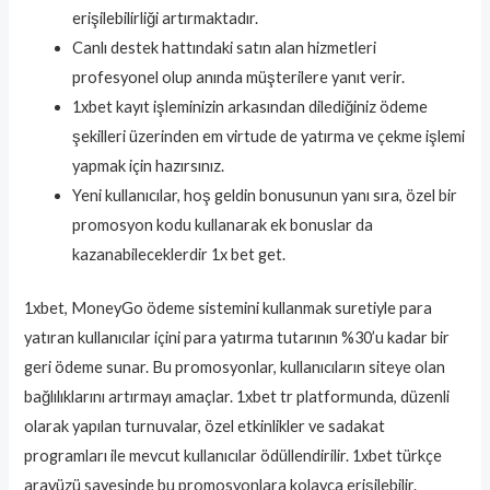
erişilebilirliği artırmaktadır.
Canlı destek hattındaki satın alan hizmetleri
profesyonel olup anında müşterilere yanıt verir.
1xbet kayıt işleminizin arkasından dilediğiniz ödeme
şekilleri üzerinden em virtude de yatırma ve çekme işlemi
yapmak için hazırsınız.
Yeni kullanıcılar, hoş geldin bonusunun yanı sıra, özel bir
promosyon kodu kullanarak ek bonuslar da
kazanabileceklerdir 1x bet get.
1xbet, MoneyGo ödeme sistemini kullanmak suretiyle para
yatıran kullanıcılar içini para yatırma tutarının %30’u kadar bir
geri ödeme sunar. Bu promosyonlar, kullanıcıların siteye olan
bağlılıklarını artırmayı amaçlar. 1xbet tr platformunda, düzenli
olarak yapılan turnuvalar, özel etkinlikler ve sadakat
programları ile mevcut kullanıcılar ödüllendirilir. 1xbet türkçe
arayüzü sayesinde bu promosyonlara kolayca erişilebilir.