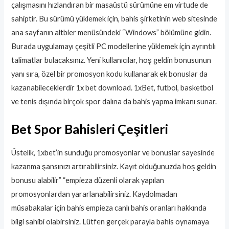
çalışmasını hızlandıran bir masaüstü sürümüne em virtude de
sahiptir. Bu sürümü yüklemek için, bahis şirketinin web sitesinde
ana sayfanın altbier menüsündeki “Windows” bölümüne gidin.
Burada uygulamayı çeşitli PC modellerine yüklemek için ayrıntılı
talimatlar bulacaksınız. Yeni kullanıcılar, hoş geldin bonusunun
yanı sıra, özel bir promosyon kodu kullanarak ek bonuslar da
kazanabileceklerdir 1x bet download. 1xBet, futbol, basketbol
ve tenis dışında birçok spor dalına da bahis yapma imkanı sunar.
Bet Spor Bahisleri Çeşitleri
Üstelik, 1xbet’in sunduğu promosyonlar ve bonuslar sayesinde
kazanma şansınızı artırabilirsiniz. Kayıt olduğunuzda hoş geldin
bonusu alabilir” “empieza düzenli olarak yapılan
promosyonlardan yararlanabilirsiniz. Kaydolmadan
müsabakalar için bahis empieza canlı bahis oranları hakkında
bilgi sahibi olabirsiniz. Lütfen gerçek parayla bahis oynamaya