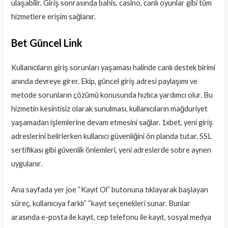
ulaşabilir. Giriş sonrasında bahis, casino, canlı oyunlar gibi tüm
hizmetlere erişim sağlanır.
Bet Güncel Link
Kullanıcıların giriş sorunları yaşaması halinde canlı destek birimi
anında devreye girer. Ekip, güncel giriş adresi paylaşımı ve
metode sorunların çözümü konusunda hızlıca yardımcı olur. Bu
hizmetin kesintisiz olarak sunulması, kullanıcıların mağduriyet
yaşamadan işlemlerine devam etmesini sağlar. 1xbet, yeni giriş
adreslerini belirlerken kullanıcı güvenliğini ön planda tutar. SSL
sertifikası gibi güvenlik önlemleri, yeni adreslerde sobre aynen
uygulanır.
Ana sayfada yer joe “Kayıt Ol” butonuna tıklayarak başlayan
süreç, kullanıcıya farklı” “kayıt seçenekleri sunar. Bunlar
arasında e-posta ile kayıt, cep telefonu ile kayıt, sosyal medya