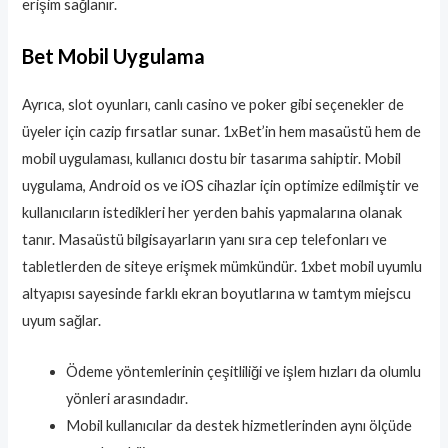
erişim sağlanır.
Bet Mobil Uygulama
Ayrıca, slot oyunları, canlı casino ve poker gibi seçenekler de
üyeler için cazip fırsatlar sunar. 1xBet’in hem masaüstü hem de
mobil uygulaması, kullanıcı dostu bir tasarıma sahiptir. Mobil
uygulama, Android os ve iOS cihazlar için optimize edilmiştir ve
kullanıcıların istedikleri her yerden bahis yapmalarına olanak
tanır. Masaüstü bilgisayarların yanı sıra cep telefonları ve
tabletlerden de siteye erişmek mümkündür. 1xbet mobil uyumlu
altyapısı sayesinde farklı ekran boyutlarına w tamtym miejscu
uyum sağlar.
Ödeme yöntemlerinin çeşitliliği ve işlem hızları da olumlu
yönleri arasındadır.
Mobil kullanıcılar da destek hizmetlerinden aynı ölçüde