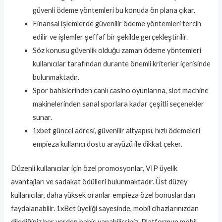
güvenli ödeme yöntemleri bu konuda ön plana çıkar.
Finansal işlemlerde güvenilir ödeme yöntemleri tercih
edilir ve işlemler şeffaf bir şekilde gerçekleştirilir.
Söz konusu güvenlik olduğu zaman ödeme yöntemleri
kullanıcılar tarafından durante önemli kriterler içerisinde
bulunmaktadır.
Spor bahislerinden canlı casino oyunlarına, slot machine
makinelerinden sanal sporlara kadar çeşitli seçenekler
sunar.
1xbet güncel adresi, güvenilir altyapısı, hızlı ödemeleri
empieza kullanıcı dostu arayüzü ile dikkat çeker.
Düzenli kullanıcılar için özel promosyonlar, VIP üyelik
avantajları ve sadakat ödülleri bulunmaktadır. Üst düzey
kullanıcılar, daha yüksek oranlar empieza özel bonuslardan
faydalanabilir. 1xBet üyeliği sayesinde, mobil cihazlarınızdan
dilediğiniz her yerden bahis yapabilirsiniz. Platformun mobil