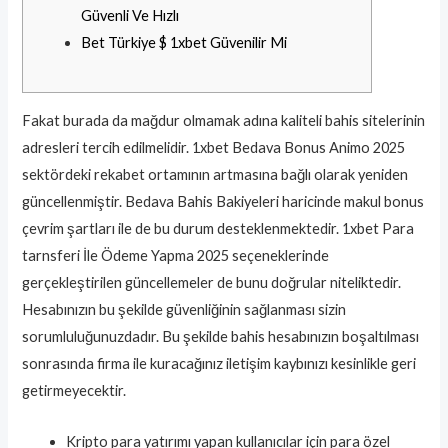
Güvenli Ve Hızlı
Bet Türkiye​ $ 1xbet Güvenilir Mi​
Fakat burada da mağdur olmamak adına kaliteli bahis sitelerinin
adresleri tercih edilmelidir. 1xbet Bedava Bonus Animo 2025
sektördeki rekabet ortamının artmasına bağlı olarak yeniden
güncellenmiştir. Bedava Bahis Bakiyeleri haricinde makul bonus
çevrim şartları ile de bu durum desteklenmektedir. 1xbet Para
tarnsferi İle Ödeme Yapma 2025 seçeneklerinde
gerçekleştirilen güncellemeler de bunu doğrular niteliktedir.
Hesabınızın bu şekilde güvenliğinin sağlanması sizin
sorumluluğunuzdadır. Bu şekilde bahis hesabınızın boşaltılması
sonrasında firma ile kuracağınız iletişim kaybınızı kesinlikle geri
getirmeyecektir.
Kripto para yatırımı yapan kullanıcılar için para özel