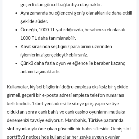
geçerli olan güncel bağlantıya ulaşmaktır.
Aynı zamanda bu eğlenceyi geniş olanakları ile daha etkili
şekilde süsler.
Örneğin, 1000 TL yatırdığınızda, hesabınıza ek olarak
1000 TL daha tanımlanabilir.
Kayıt sırasında seçtiğiniz para birimi üzerinden
işlemlerinizi gerçekleştirebilirsiniz.
Çünkü daha fazla oyun ve eğlence ile beraber kazanç
anlamı taşımaktadır.
Kullanıcılar, kişisel bilgilerini doğru empieza eksiksiz bir şekilde
girmeli, geçerli bir e-posta adresi empieza telefon numarası
belirtmelidir. 1xbet yeni adresi ile siteye giriş yapın ve üye
olduktan sonra canlı bahis ve canlı casino oyunlarını mutlaka
denemenizi tavsiye ediyoruz. Marsbahis, Türkiye pazarında
slot oyunlarıyla öne çıkan güvenilir bir bahis sitesidir. Geniş slot
portföyü neticesinde kullanıcılar her zevke uygun oyunlar