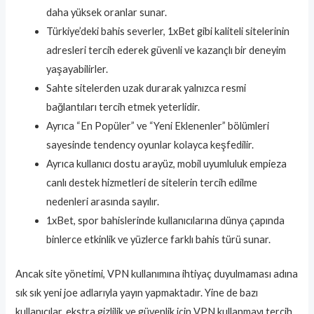
daha yüksek oranlar sunar.
Türkiye’deki bahis severler, 1xBet gibi kaliteli sitelerinin
adresleri tercih ederek güvenli ve kazançlı bir deneyim
yaşayabilirler.
Sahte sitelerden uzak durarak yalnızca resmi
bağlantıları tercih etmek yeterlidir.
Ayrıca “En Popüler” ve “Yeni Eklenenler” bölümleri
sayesinde tendency oyunlar kolayca keşfedilir.
Ayrıca kullanıcı dostu arayüz, mobil uyumluluk empieza
canlı destek hizmetleri de sitelerin tercih edilme
nedenleri arasında sayılır.
1xBet, spor bahislerinde kullanıcılarına dünya çapında
binlerce etkinlik ve yüzlerce farklı bahis türü sunar.
Ancak site yönetimi, VPN kullanımına ihtiyaç duyulmaması adına
sık sık yeni joe adlarıyla yayın yapmaktadır. Yine de bazı
kullanıcılar, ekstra gizlilik ve güvenlik için VPN kullanmayı tercih