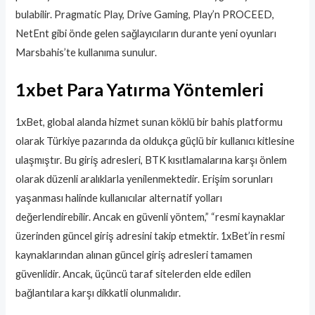
bulabilir. Pragmatic Play, Drive Gaming, Play’n PROCEED,
NetEnt gibi önde gelen sağlayıcıların durante yeni oyunları
Marsbahis’te kullanıma sunulur.
1xbet Para Yatırma Yöntemleri
1xBet, global alanda hizmet sunan köklü bir bahis platformu
olarak Türkiye pazarında da oldukça güçlü bir kullanıcı kitlesine
ulaşmıştır. Bu giriş adresleri, BTK kısıtlamalarına karşı önlem
olarak düzenli aralıklarla yenilenmektedir. Erişim sorunları
yaşanması halinde kullanıcılar alternatif yolları
değerlendirebilir. Ancak en güvenli yöntem,” “resmi kaynaklar
üzerinden güncel giriş adresini takip etmektir. 1xBet’in resmi
kaynaklarından alınan güncel giriş adresleri tamamen
güvenlidir. Ancak, üçüncü taraf sitelerden elde edilen
bağlantılara karşı dikkatli olunmalıdır.