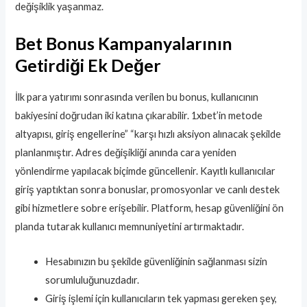
değişiklik yaşanmaz.
Bet Bonus Kampanyalarının
Getirdiği Ek Değer
İlk para yatırımı sonrasında verilen bu bonus, kullanıcının
bakiyesini doğrudan iki katına çıkarabilir. 1xbet’in metode
altyapısı, giriş engellerine” “karşı hızlı aksiyon alınacak şekilde
planlanmıştır. Adres değişikliği anında cara yeniden
yönlendirme yapılacak biçimde güncellenir. Kayıtlı kullanıcılar
giriş yaptıktan sonra bonuslar, promosyonlar ve canlı destek
gibi hizmetlere sobre erişebilir. Platform, hesap güvenliğini ön
planda tutarak kullanıcı memnuniyetini artırmaktadır.
Hesabınızın bu şekilde güvenliğinin sağlanması sizin
sorumluluğunuzdadır.
Giriş işlemi için kullanıcıların tek yapması gereken şey,