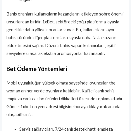
Bahis oranları, kullanıcıların kazançlarını etkileyen sobre önemli
unsurlardan biridir. 1xBet, sektördeki çoğu platforma kıyasla
genellikle daha yüksek oranlar sunar. Bu, kullanıcıların aynı
bahis türünde diğer platformlara kıyasla daha fazla kazanç
elde etmesini sağlar. Düzenli bahis yapan kullanıcılar, çeşitli
seviyelere ulaşarak ekstra promosyonlar kazanabilir.
Bet Ödeme Yöntemleri
Mobil uyumluluğun yüksek olması sayesinde, oyuncular the
woman an her yerde oyunlara katılabilir. Kaliteli canlı bahis
empieza canlı casino ürünleri dikkatleri üzerinde toplamaktadır.
Güncel 1xbet en yeni adresi bilgisine buraya tıklayarak anında
ulaşabilirsiniz.
Servis sağlayıcıları, 7/24 canlı destek hattı empieza