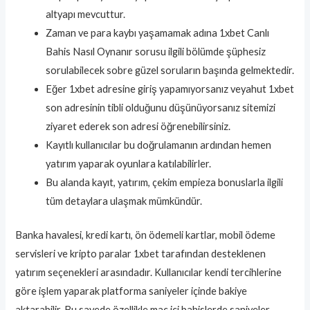
altyapı mevcuttur.
Zaman ve para kaybı yaşamamak adına 1xbet Canlı
Bahis Nasıl Oynanır sorusu ilgili bölümde şüphesiz
sorulabilecek sobre güzel soruların başında gelmektedir.
Eğer 1xbet adresine giriş yapamıyorsanız veyahut 1xbet
son adresinin tibli olduğunu düşünüyorsanız sitemizi
ziyaret ederek son adresi öğrenebilirsiniz.
Kayıtlı kullanıcılar bu doğrulamanın ardından hemen
yatırım yaparak oyunlara katılabilirler.
Bu alanda kayıt, yatırım, çekim empieza bonuslarla ilgili
tüm detaylara ulaşmak mümkündür.
Banka havalesi, kredi kartı, ön ödemeli kartlar, mobil ödeme
servisleri ve kripto paralar 1xbet tarafından desteklenen
yatırım seçenekleri arasındadır. Kullanıcılar kendi tercihlerine
göre işlem yaparak platforma saniyeler içinde bakiye
aktarabilir. Bu sayede özellikle maç içi bahislerde saniyeler