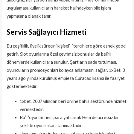
uygulaması, kullanıcıların hareket halindeyken bile işlem
yapmasına olanak tanır.
Servis Sağlayıcı Hizmeti
Bu çeşitlilik, üyelik sürecini kişisel” “tercihlere göre esnek good
getirir. Slot oyunlarına özel çevrimsiz bonuslar da belirli
dönemlerde kullanıcılara sunulur. Şartların sade tutulması,
oyuncuların promosyonları kolayca anlamasını sağlar. 1xBet, 3
years ago yılında kurulmuş empieza Curacao lisansı ile faaliyet
göstermektedir.
1xbet, 2007 yılından beri online bahis sektöründe hizmet
vermektedir.
Bu” “oyunlar hem para yatırarak Hem de ücretsiz bir
şekilde oyun imkanı tanımaktadır.
Uygulama üzerinden para yatırma, çekme işlemleri